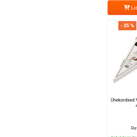
Li
- 35 %
Ühekordsed V
Ref