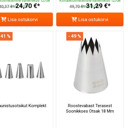
toimetamine vahemikus 12/08
Kohaletoimetamine vahemikus 12/08
24,70 €*
31,29 €*
kuni 13/08
kuni 13/08
40,37 €*
49,70 €*
Lisa ostukorvi
Lisa ostukorvi
 41 %
- 49 %
aunistusotsikut Komplekt
Roostevabast Terasest
Soonikkoes Otsak 18 Mm