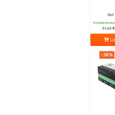
Ref.
Kohaletoimeta
k
31,62 €
Li
- 38 %