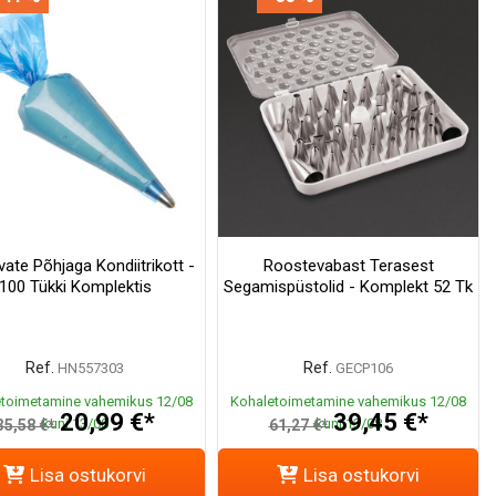
vate Põhjaga Kondiitrikott -
Roostevabast Terasest
100 Tükki Komplektis
Segamispüstolid - Komplekt 52 Tk
Ref.
Ref.
HN557303
GECP106
toimetamine vahemikus 12/08
Kohaletoimetamine vahemikus 12/08
20,99 €*
39,45 €*
kuni 13/08
kuni 13/08
35,58 €*
61,27 €*
Lisa ostukorvi
Lisa ostukorvi