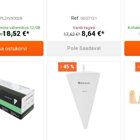
Ref.
PLDIVX002B
GEGT121
mine vahemikus 12/08
Varsti tagasi
Kohale
18,52 €*
8,64 €*
uni 13/08
*
17,62 €*
sa ostukorvi
Pole Saadaval
- 45 %
-