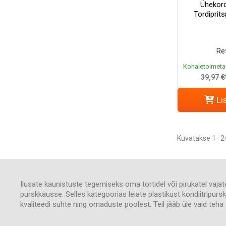
Ühekord
Tordiprit
Ref
Kohaletoimeta
k
39,97 €
Li
Kuvatakse 1–24
Ilusate kaunistuste tegemiseks oma tortidel või pirukatel vaja
purskkausse. Selles kategoorias leiate plastikust kondiitripu
kvaliteedi suhte ning omaduste poolest. Teil jääb üle vaid teh