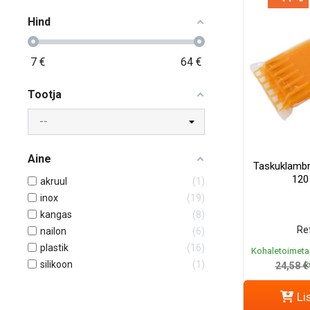
Hind
7
€
64
€
Tootja
Aine
Taskuklambr
120
akruul
1
inox
19
kangas
8
Ref
nailon
6
plastik
16
Kohaletoimeta
silikoon
1
k
24,58 €
Li