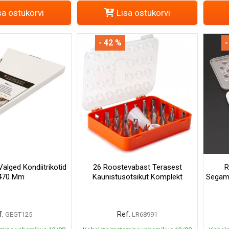
sa ostukorvi
Lisa ostukorvi
- 42 %
-
alged Kondiitrikotid
26 Roostevabast Terasest
R
470 Mm
Kaunistusotsikut Komplekt
Segami
.
Ref.
GEGT125
LR68991