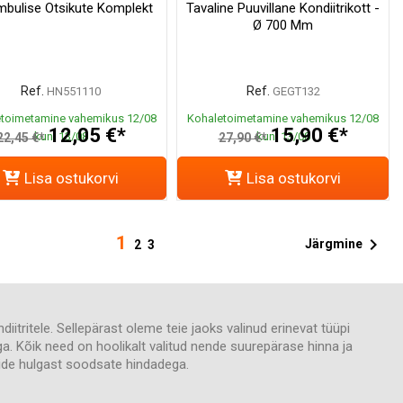
mbulise Otsikute Komplekt
Tavaline Puuvillane Kondiitrikott -
Ø 700 Mm
Ref.
Ref.
HN551110
GEGT132
toimetamine vahemikus 12/08
Kohaletoimetamine vahemikus 12/08
12,05 €*
15,90 €*
kuni 13/08
kuni 13/08
22,45 €*
27,90 €*
Lisa ostukorvi
Lisa ostukorvi
1

Järgmine
2
3
iitritele. Sellepärast oleme teie jaoks valinud erinevat tüüpi
a. Kõik need on hoolikalt valitud nende suurepärase hinna ja
kide hulgast soodsate hindadega.