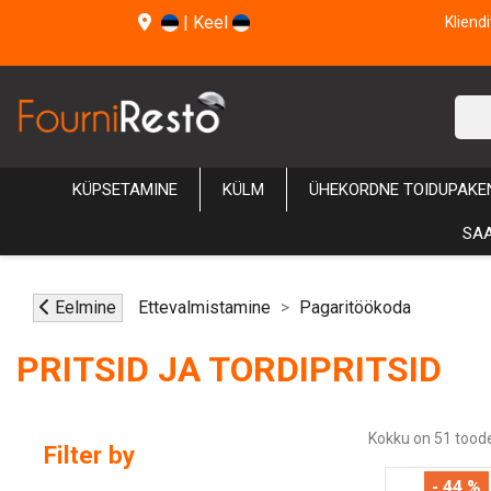
|
Keel
Kliend
KÜPSETAMINE
KÜLM
ÜHEKORDNE TOIDUPAKE
SAA
Eelmine
Ettevalmistamine
Pagaritöökoda
PRITSID JA TORDIPRITSID
Kokku on 51 toode
Filter by
- 44 %