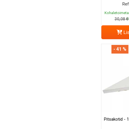
Ref
Kohaletoimeta
k
30,08 €
Li
- 41 %
Pitsakotid - 