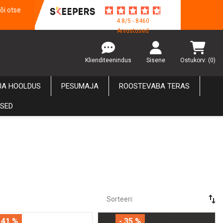
õi otse
4.8/5 - 8460
Arvustused
Klienditeenindus
Sisene
Ostukorv:
(0)
JA HOOLDUS
PESUMAJA
ROOSTEVABA TERAS
USED
swap_vert
Sorteeri:
 41 %
- 35 %