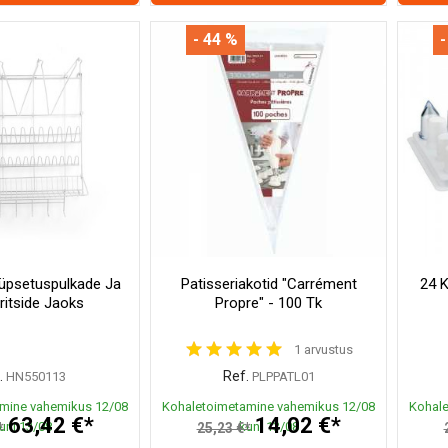
- 44 %
-
Küpsetuspulkade Ja
Patisseriakotid "Carrément
24 K
ritside Jaoks
Propre" - 100 Tk
1 arvustus
.
Ref.
HN550113
PLPPATL01
mine vahemikus 12/08
Kohaletoimetamine vahemikus 12/08
Kohale
63,42 €*
14,02 €*
uni 13/08
kuni 13/08
*
25,23 €*