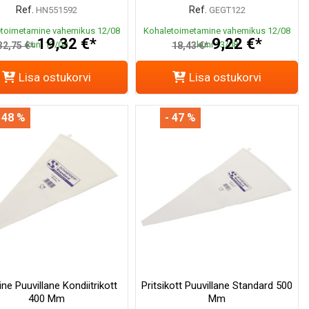
Ref.
Ref.
HN551592
GEGT122
toimetamine vahemikus 12/08
Kohaletoimetamine vahemikus 12/08
19,32 €*
9,22 €*
kuni 13/08
kuni 13/08
32,75 €*
18,43 €*
Lisa ostukorvi
Lisa ostukorvi
 48 %
- 47 %
ine Puuvillane Kondiitrikott
Pritsikott Puuvillane Standard 500
400 Mm
Mm