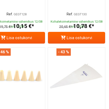
Ref.
Ref.
GEGT128
GEGT130
toimetamine vahemikus 12/08
Kohaletoimetamine vahemikus 12/08
10,15 €*
10,78 €*
kuni 13/08
kuni 13/08
19,75 €*
20,65 €*
Lisa ostukorvi
Lisa ostukorvi
 46 %
- 43 %