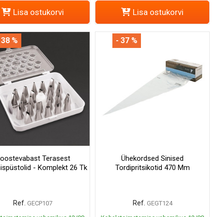
Lisa ostukorvi
Lisa ostukorvi
 38 %
- 37 %
oostevabast Terasest
Ühekordsed Sinised
spüstolid - Komplekt 26 Tk
Tordipritsikotid 470 Mm
Ref.
Ref.
GECP107
GEGT124