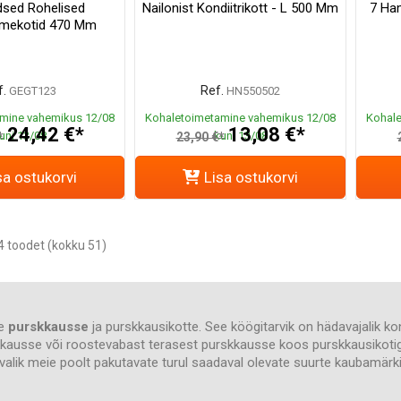
sed Rohelised
Nailonist Kondiitrikott - L 500 Mm
7 Ha
smekotid 470 Mm
.
Ref.
GEGT123
HN550502
mine vahemikus 12/08
Kohaletoimetamine vahemikus 12/08
Kohale
24,42 €*
13,08 €*
uni 13/08
kuni 13/08
*
23,90 €*
sa ostukorvi
Lisa ostukorvi
 toodet (kokku 51)
te
purskkausse
ja purskkausikotte. See köögitarvik on hädavajalik kond
rskkausse või roostevabast terasest purskkausse koos purskkausikotig
a valik meie poolt pakutavate turul saadaval olevate suurte kaubamär