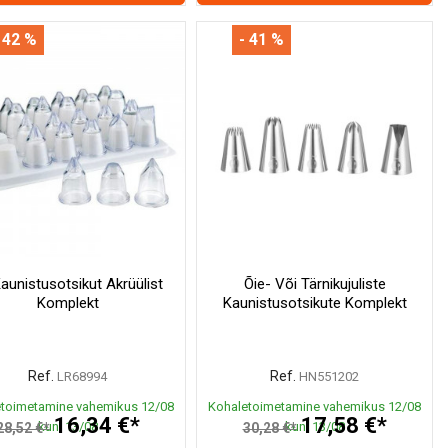
 42 %
- 41 %
aunistusotsikut Akrüülist
Õie- Või Tärnikujuliste
Komplekt
Kaunistusotsikute Komplekt
Ref.
Ref.
LR68994
HN551202
toimetamine vahemikus 12/08
Kohaletoimetamine vahemikus 12/08
16,34 €*
17,58 €*
kuni 13/08
kuni 13/08
28,52 €*
30,28 €*