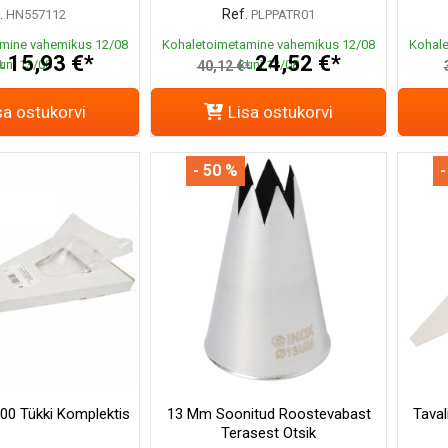
.
Ref.
HN557112
PLPPATR01
mine vahemikus 12/08
Kohaletoimetamine vahemikus 12/08
Kohale
15,93 €*
24,52 €*
uni 13/08
kuni 13/08
*
40,12 €*
sa ostukorvi
Lisa ostukorvi
- 50 %
-
100 Tükki Komplektis
13 Mm Soonitud Roostevabast
Taval
Terasest Otsik