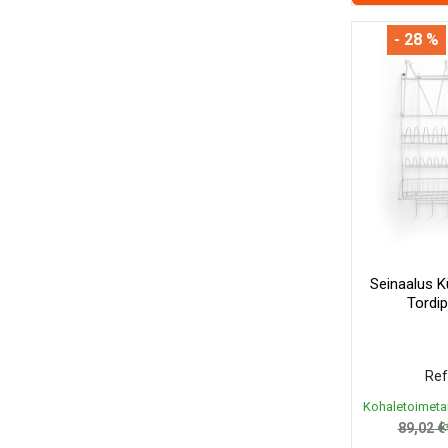
- 28 %
Seinaalus 
Tordip
Ref
Kohaletoimeta
k
89,02 €