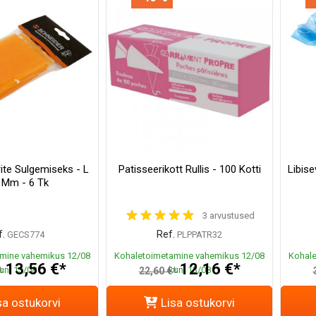
ite Sulgemiseks - L
Patisseerikott Rullis - 100 Kotti
Libise
 Mm - 6 Tk
3 arvustused
.
Ref.
GECS774
PLPPATR32
mine vahemikus 12/08
Kohaletoimetamine vahemikus 12/08
Kohale
13,56 €*
12,16 €*
uni 13/08
kuni 13/08
*
22,60 €*
sa ostukorvi
Lisa ostukorvi