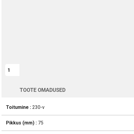
Kohaletoimetamine vahemikus 12/08 kuni 13/08
Üle 200 000 kliendi kogu Euroopas
4.8/5 - 8460 Arvustused
LISA OSTUKORVI
Varsti tagasi
TOOTE OMADUSED
Toitumine :
230-v
Pikkus (mm) :
75