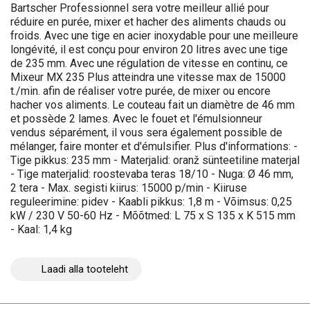
Bartscher Professionnel sera votre meilleur allié pour
réduire en purée, mixer et hacher des aliments chauds ou
froids. Avec une tige en acier inoxydable pour une meilleure
longévité, il est conçu pour environ 20 litres avec une tige
de 235 mm. Avec une régulation de vitesse en continu, ce
Mixeur MX 235 Plus atteindra une vitesse max de 15000
t./min. afin de réaliser votre purée, de mixer ou encore
hacher vos aliments. Le couteau fait un diamètre de 46 mm
et possède 2 lames. Avec le fouet et l'émulsionneur
vendus séparément, il vous sera également possible de
mélanger, faire monter et d'émulsifier. Plus d'informations: -
Tige pikkus: 235 mm - Materjalid: oranž sünteetiline materjal
- Tige materjalid: roostevaba teras 18/10 - Nuga: Ø 46 mm,
2 tera - Max. segisti kiirus: 15000 p/min - Kiiruse
reguleerimine: pidev - Kaabli pikkus: 1,8 m - Võimsus: 0,25
kW / 230 V 50-60 Hz - Mõõtmed: L 75 x S 135 x K 515 mm
- Kaal: 1,4 kg
Laadi alla tooteleht