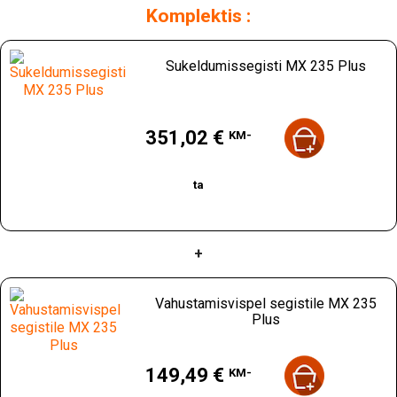
Komplektis :
Sukeldumissegisti MX 235 Plus
Hind
351,02 €
KM-
ta
+
Vahustamisvispel segistile MX 235
Plus
Hind
149,49 €
KM-