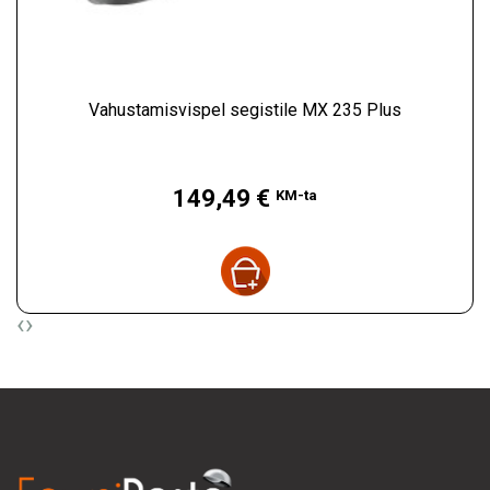
Vahustamisvispel segistile MX 235 Plus
Hind
149,49 €
KM-ta
‹
›