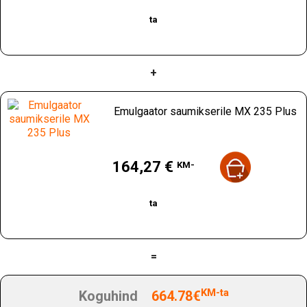
ta
+
Emulgaator saumikserile MX 235 Plus
Hind
164,27 €
KM-
ta
=
KM-ta
Koguhind
664.78€