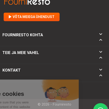
VÕTA MEIEGA ÜHENDUST

FOURNIRESTO KOHTA


TEIE JA MEIE VAHEL

keyboard_arrow_down
KONTAKT
keyboard_arrow_up
© 2026 - Fourniresto