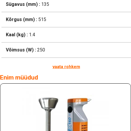
Sügavus (mm) :
135
Kõrgus (mm) :
515
Kaal (kg) :
1.4
Võimsus (W) :
250
vaata rohkem
Enim müüdud