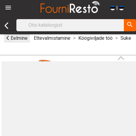

|
search
Eelmine
Ettevalmistamine
Köögiviljade töö
Sukeld