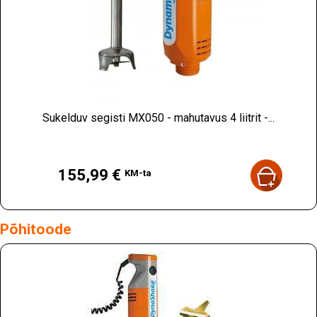
Sukelduv segisti MX050 - mahutavus 4 liitrit -...
Hind
155,99 €
KM-ta
Põhitoode