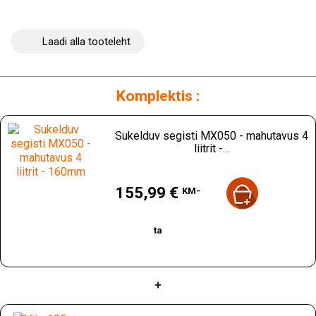
Laadi alla tooteleht
Komplektis :
Sukelduv segisti MX050 - mahutavus 4
liitrit -...
Hind
155,99 €
KM-
ta
+