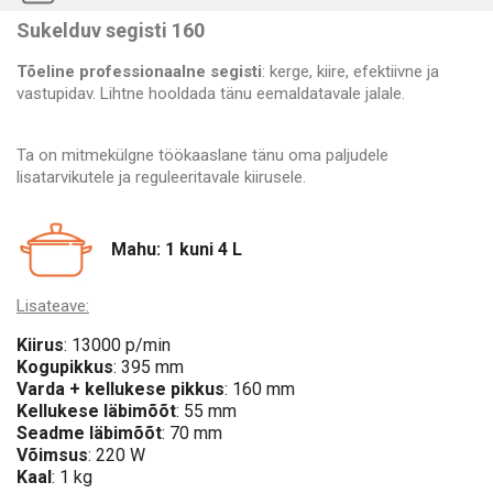
Sukelduv segisti 160
Tõeline professionaalne segisti
: kerge, kiire, efektiivne ja
vastupidav. Lihtne hooldada tänu eemaldatavale jalale.
Ta on mitmekülgne töökaaslane tänu oma paljudele
lisatarvikutele ja reguleeritavale kiirusele.
Mahu: 1 kuni 4 L
Lisateave:
Kiirus
: 13000 p/min
Kogupikkus
: 395 mm
Varda + kellukese pikkus
: 160 mm
Kellukese läbimõõt
: 55 mm
Seadme läbimõõt
: 70 mm
Võimsus
: 220 W
Kaal
: 1 kg