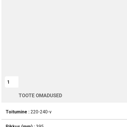
TURVALINE MAKSMINE
1-aastane garantii
Kohaletoimetamine vahemikus 12/08 kuni 13/08
Üle 200 000 kliendi kogu Euroopas
4.8/5 - 8460 Arvustused
LISA OSTUKORVI
TOOTE OMADUSED
Toitumine :
220-240-v
Pikkus (mm) :
395