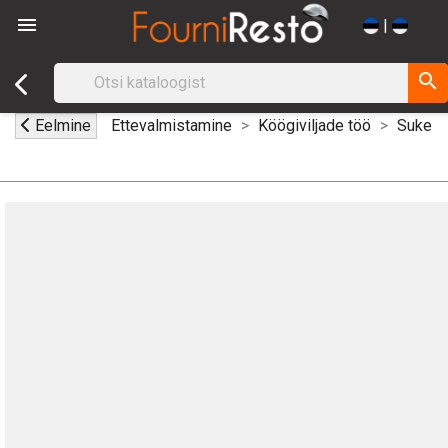

|
search
Eelmine
Ettevalmistamine
Köögiviljade töö
Sukeld