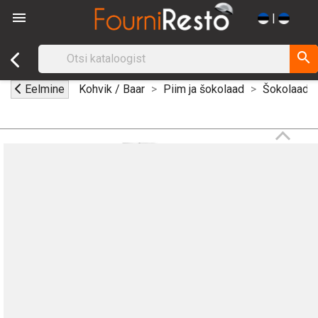

|
search
Eelmine
Kohvik / Baar
Piim ja šokolaad
Šokolaadif