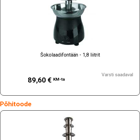
Šokolaadifontään - 1,8 liitrit
Hind
Varsti saadaval
89,60 €
KM-ta
Põhitoode