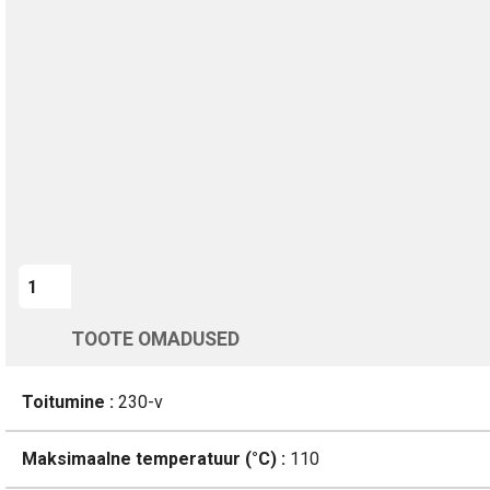
TURVALINE MAKSMINE
1-aastane garantii
Kohaletoimetamine vahemikus 11/08 kuni 12/08
Üle 200 000 kliendi kogu Euroopas
4.8/5 - 8460 Arvustused
LISA OSTUKORVI
TOOTE OMADUSED
Toitumine :
230-v
Maksimaalne temperatuur (°C) :
110