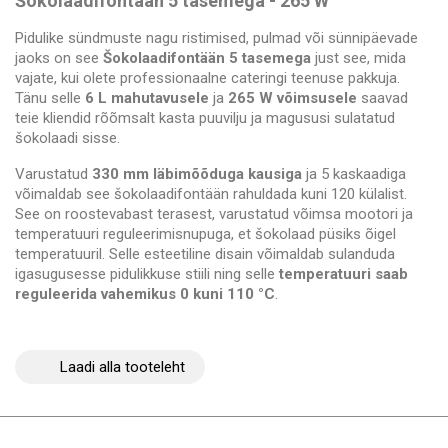
Šokolaadifontään 5 tasemega - 265 W
Pidulike sündmuste nagu ristimised, pulmad või sünnipäevade
jaoks on see
Šokolaadifontään 5 tasemega
just see, mida
vajate, kui olete professionaalne cateringi teenuse pakkuja.
Tänu selle
6 L mahutavusele
ja
265 W võimsusele
saavad
teie kliendid rõõmsalt kasta puuvilju ja magususi sulatatud
šokolaadi sisse.
Varustatud
330 mm läbimõõduga kausiga
ja 5 kaskaadiga
võimaldab see šokolaadifontään rahuldada kuni 120 külalist.
See on roostevabast terasest, varustatud võimsa mootori ja
temperatuuri reguleerimisnupuga, et šokolaad püsiks õigel
temperatuuril. Selle esteetiline disain võimaldab sulanduda
igasugusesse pidulikkuse stiili ning selle
temperatuuri saab
reguleerida vahemikus 0 kuni 110 °C
.
Laadi alla tooteleht