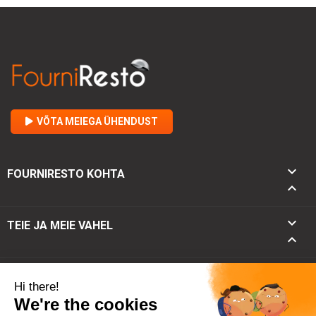
VÕTA MEIEGA ÜHENDUST

FOURNIRESTO KOHTA


TEIE JA MEIE VAHEL

keyboard_arrow_down
KONTAKT
keyboard_arrow_up