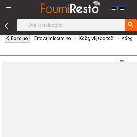

|
search
Eelmine
Ettevalmistamine
Köögiviljade töö
Köögivi