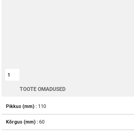
TURVALINE MAKSMINE
1-aastane garantii
Kohaletoimetamine vahemikus 13/08 kuni 14/08
Üle 200 000 kliendi kogu Euroopas
4.8/5 - 8460 Arvustused
LISA OSTUKORVI
TOOTE OMADUSED
Pikkus (mm) :
110
Kõrgus (mm) :
60