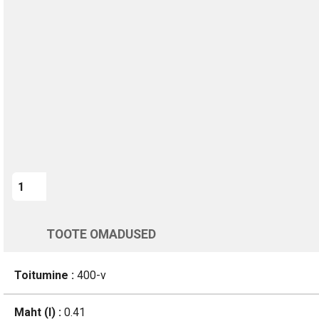
TURVALINE MAKSMINE
1-aastane garantii
Kohaletoimetamine vahemikus 12/08 kuni 13/08
Üle 200 000 kliendi kogu Euroopas
4.8/5 - 8460 Arvustused
LISA OSTUKORVI
Varsti tagasi
TOOTE OMADUSED
Toitumine :
400-v
Maht (l) :
0.41