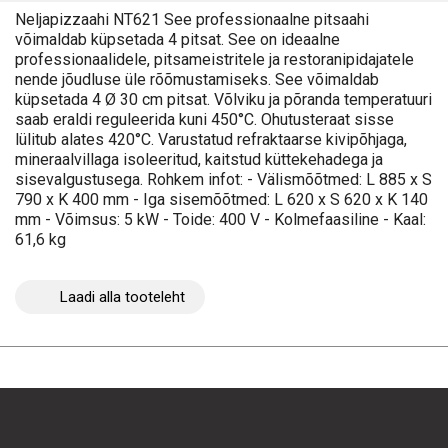
Neljapizzaahi NT621 See professionaalne pitsaahi
võimaldab küpsetada 4 pitsat. See on ideaalne
professionaalidele, pitsameistritele ja restoranipidajatele
nende jõudluse üle rõõmustamiseks. See võimaldab
küpsetada 4 Ø 30 cm pitsat. Võlviku ja põranda temperatuuri
saab eraldi reguleerida kuni 450°C. Ohutusteraat sisse
lülitub alates 420°C. Varustatud refraktaarse kivipõhjaga,
mineraalvillaga isoleeritud, kaitstud küttekehadega ja
sisevalgustusega. Rohkem infot: - Välismõõtmed: L 885 x S
790 x K 400 mm - Iga sisemõõtmed: L 620 x S 620 x K 140
mm - Võimsus: 5 kW - Toide: 400 V - Kolmefaasiline - Kaal:
61,6 kg
Laadi alla tooteleht