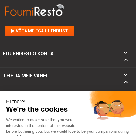
VÕTA MEIEGA ÜHENDUST

FOURNIRESTO KOHTA


TEIE JA MEIE VAHEL

keyboard_arrow_down
KONTAKT
keyboard_arrow_up