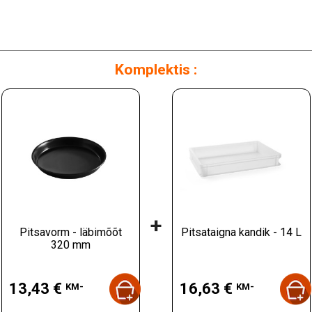
Komplektis :
+
Pitsavorm - läbimõõt
Pitsataigna kandik - 14 L
320 mm
Hind
Hind
13,43 €
16,63 €
KM-
KM-