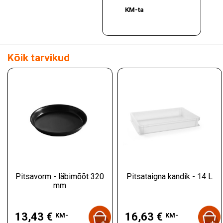
KM-ta
Kõik tarvikud
Pitsavorm - läbimõõt 320
Pitsataigna kandik - 14 L
mm
Hind
Hind
13,43 €
16,63 €
KM-
KM-