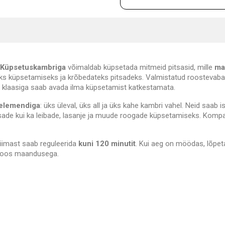
 Küpsetuskambriga
võimaldab küpsetada mitmeid pitsasid, mille
ma
s küpsetamiseks ja krõbedateks pitsadeks. Valmistatud roostevaba
os klaasiga saab avada ilma küpsetamist katkestamata.
eelemendiga
: üks üleval, üks all ja üks kahe kambri vahel. Neid saab i
tsade kui ka leibade, lasanje ja muude roogade küpsetamiseks. Komp
Viimast saab reguleerida
kuni 120 minutit
. Kui aeg on möödas, lõpet
l koos maandusega.