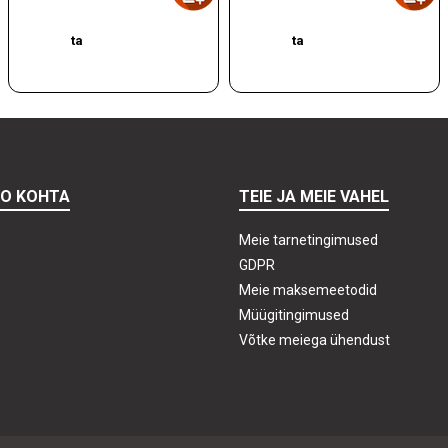
ta
ta
TO KOHTA
TEIE JA MEIE VAHEL
Meie tarnetingimused
GDPR
Meie maksemeetodid
Müügitingimused
Võtke meiega ühendust