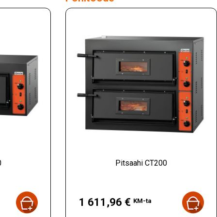
0
Pitsaahi CT200
Hind
1 611,96 €
KM-ta