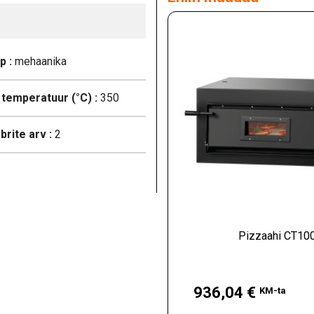
p :
mehaanika
temperatuur (°C) :
350
rite arv :
2
Pizzaahi CT10
Hind
936,04 €
KM-ta