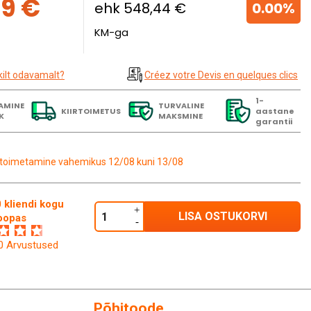
9 €
ehk 548,44 €
0.00%
KM-ga
kilt odavamalt?
Créez votre Devis en quelques clics
1-
AMINE
TURVALINE
KIIRTOIMETUS
aastane
K
MAKSMINE
garantii
toimetamine vahemikus 12/08 kuni 13/08
 kliendi kogu
LISA OSTUKORVI
oopas
60 Arvustused
Põhitoode