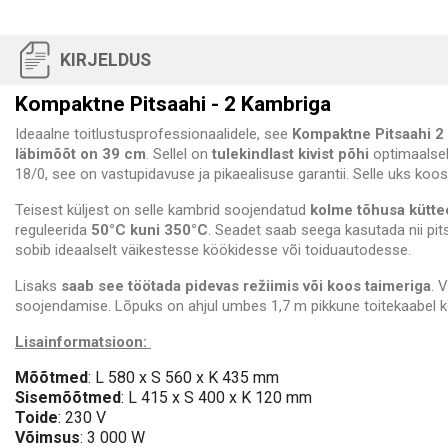
KIRJELDUS
Kompaktne Pitsaahi - 2 Kambriga
Ideaalne toitlustusprofessionaalidele, see
Kompaktne Pitsaahi 2
läbimõõt on 39 cm
. Sellel on
tulekindlast kivist põhi
optimaalsek
18/0, see on vastupidavuse ja pikaealisuse garantii. Selle uks ko
Teisest küljest on selle kambrid soojendatud
kolme tõhusa kütt
reguleerida
50°C kuni 350°C
. Seadet saab seega kasutada nii pi
sobib ideaalselt väikestesse köökidesse või toiduautodesse.
Lisaks
saab see töötada pidevas režiimis või koos
taimeriga
. 
soojendamise. Lõpuks on ahjul umbes 1,7 m pikkune toitekaabe
Lisainformatsioon:
Mõõtmed
: L 580 x S 560 x K 435 mm
Sisemõõtmed
: L 415 x S 400 x K 120 mm
Toide
: 230 V
Võimsus
: 3 000 W