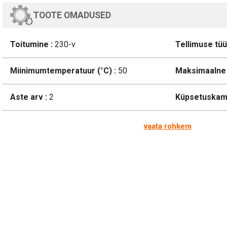
TOOTE OMADUSED
Toitumine :
230-v
Tellimuse tüü
Miinimumtemperatuur (°C) :
50
Maksimaalne 
Aste arv :
2
Küpsetuskamb
vaata rohkem