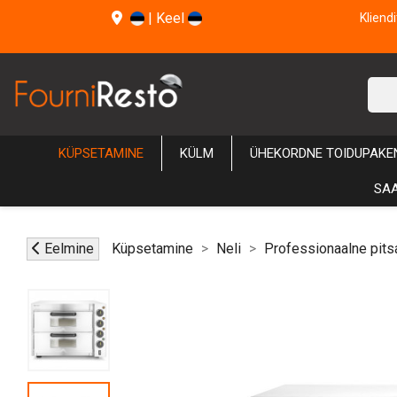
|
Keel
Kliend
KÜPSETAMINE
KÜLM
ÜHEKORDNE TOIDUPAKE
SAA
Eelmine
Küpsetamine
Neli
Professionaalne pits