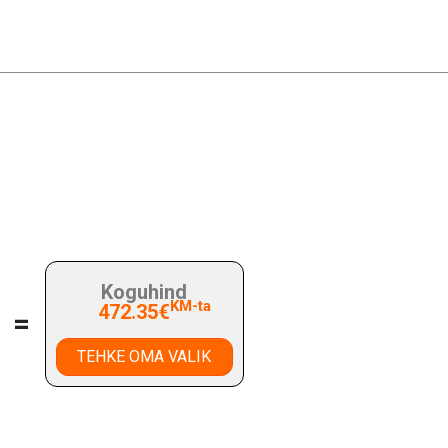
Koguhind
KM-ta
472.35€
=
TEHKE OMA VALIK