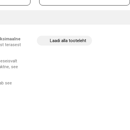
ksimaalne
Laadi alla tooteleht
st terasest
seseisvalt
aktne, see
ab see