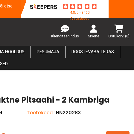
õi otse
4.8/5 - 8460
Arvustused
Klienditeenindus
Sisene
Ostukorv:
(0)
JA HOOLDUS
PESUMAJA
ROOSTEVABA TERAS
USED
tne Pitsaahi - 2 Kambriga
I
Tootekood :
HN220283