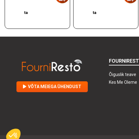
ta
ta
FOURNIRES
Õiguslik teave
Kes Me Oleme
VÕTA MEIEGA ÜHENDUST