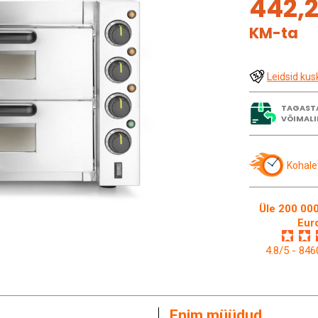
442,2
KM-ta
Leidsid kus
TAGAST
VÕIMALI
Kohale
Üle 200 000
Eur
4.8/5 - 84
Enim müüdud