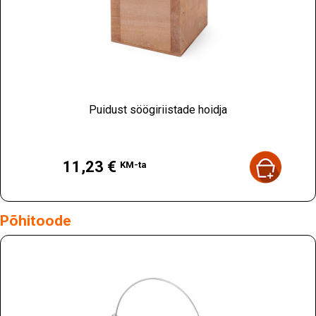
Puidust söögiriistade hoidja
Hind
11,23 €
KM-ta
Põhitoode