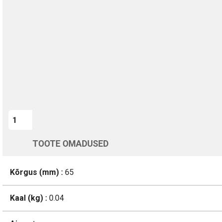
TURVALINE MAKSMINE
1-aastane garantii
Kohaletoimetamine vahemikus 12/08 kuni 13/08
Üle 200 000 kliendi kogu Euroopas
4.8/5 - 8460 Arvustused
LISA OSTUKORVI
TOOTE OMADUSED
Kõrgus (mm) :
65
Kaal (kg) :
0.04