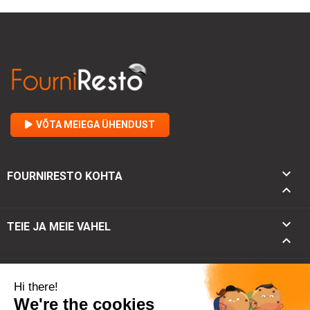
VÕTA MEIEGA ÜHENDUST

FOURNIRESTO KOHTA


TEIE JA MEIE VAHEL

keyboard_arrow_down
KONTAKT
keyboard_arrow_up