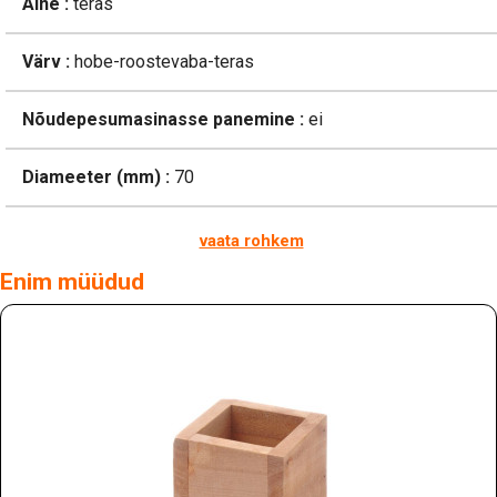
Aine :
teras
Värv :
hobe-roostevaba-teras
Nõudepesumasinasse panemine :
ei
Diameeter (mm) :
70
vaata rohkem
Enim müüdud