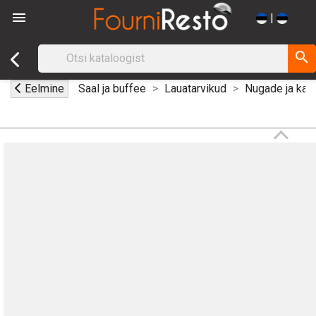

|
search
Eelmine
Saal ja buffee
Lauatarvikud
Nugade ja kahv