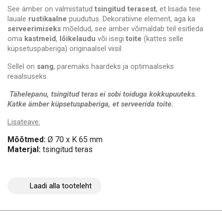
See ämber on valmistatud
tsingitud terasest
, et lisada teie
lauale
rustikaalne
puudutus. Dekoratiivne element, aga ka
serveerimiseks
mõeldud, see ämber võimaldab teil esitleda
oma
kastmeid
,
lõikelaudu
või isegi
toite
(kattes selle
küpsetuspaberiga) originaalsel viisil.
Sellel on
sang
, paremaks haardeks ja optimaalseks
reaalsuseks.
Tähelepanu, tsingitud teras ei sobi toiduga kokkupuuteks.
Katke ämber küpsetuspaberiga, et serveerida toite.
Lisateave:
Mõõtmed:
Ø 70 x K 65
mm
Materjal:
tsingitud teras
Laadi alla tooteleht