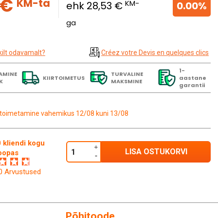
 €
KM-ta
KM-
ehk 28,53 €
0.00%
ga
kilt odavamalt?
Créez votre Devis en quelques clics
1-
AMINE
TURVALINE
KIIRTOIMETUS
aastane
K
MAKSMINE
garantii
toimetamine vahemikus 12/08 kuni 13/08
 kliendi kogu
LISA OSTUKORVI
oopas
60 Arvustused
Põhitoode