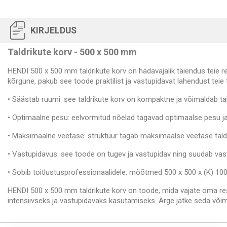
KIRJELDUS
Taldrikute korv - 500 x 500 mm
HENDI 500 x 500 mm taldrikute korv on hädavajalik täiendus teie r
kõrgune, pakub see toode praktilist ja vastupidavat lahendust teie 
• Säästab ruumi: see taldrikute korv on kompaktne ja võimaldab taldr
• Optimaalne pesu: eelvormitud nõelad tagavad optimaalse pesu j
• Maksimaalne veetase: struktuur tagab maksimaalse veetase taldr
• Vastupidavus: see toode on tugev ja vastupidav ning suudab vast
• Sobib toitlustusprofessionaalidele: mõõtmed 500 x 500 x (K) 10
HENDI 500 x 500 mm taldrikute korv on toode, mida vajate oma resto
intensiivseks ja vastupidavaks kasutamiseks. Ärge jätke seda või