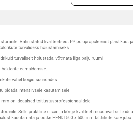
estoranile. Valmistatud kvaliteetsest PP polüpropüleenist plastikust 
taldrikute turvaliseks hoiustamiseks.
ikuid turvaliselt hoiustada, võtmata liiga palju ruumi.
a bakterite eemaldamise.
ikute vahel kõigis suundades.
u pidada intensiivsele kasutamisele.
0 mm on ideaalsed toitlustusprofessionaalidele.
ranile. Selle praktiline disain ja kõrge kvaliteet muudavad selle ide
malust kasutamata ja ostke HENDI 500 x 500 mm taldrikute korv juba 