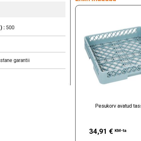
 :
500
stane garantii
Pesukorv avatud tas
Hind
34,91 €
KM-ta