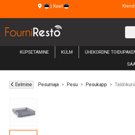
|
Keel
Kliend
KÜPSETAMINE
KÜLM
ÜHEKORDNE TOIDUPAKE
SAA
Eelmine
Pesumaja
Pesu
Pesukapp
Taldrikur