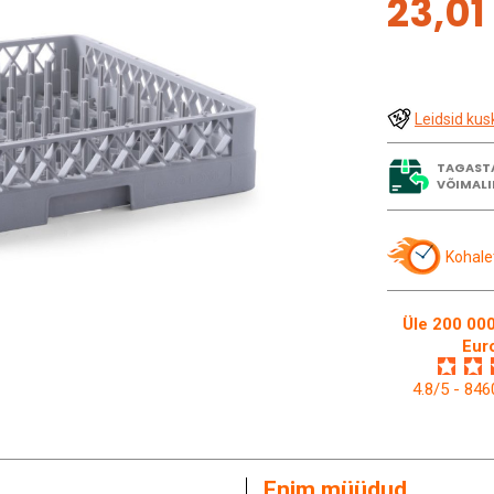
23,01
Leidsid kus
TAGAST
VÕIMALI
Kohale
Üle 200 000
Eur
4.8/5 - 84
Enim müüdud