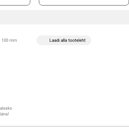
ja 100 mm
Laadi alla tooteleht
aalseks
täna!