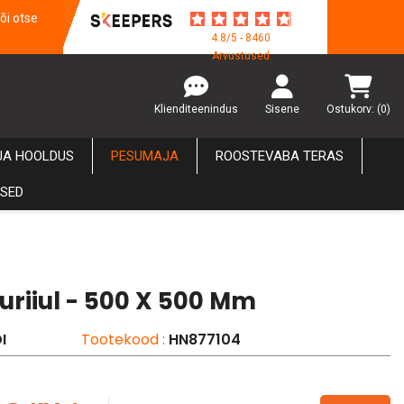
õi otse
4.8/5 - 8460
Arvustused
Klienditeenindus
Sisene
Ostukorv:
(0)
JA HOOLDUS
PESUMAJA
ROOSTEVABA TERAS
USED
uriiul - 500 X 500 Mm
I
Tootekood :
HN877104