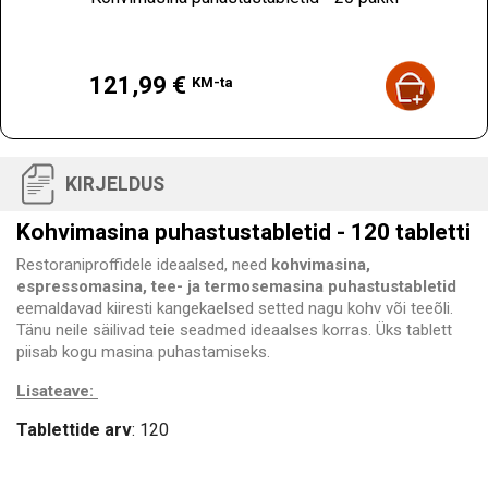
Hind
121,99 €
KM-ta
KIRJELDUS
Kohvimasina puhastustabletid - 120 tabletti
Restoraniproffidele ideaalsed, need
kohvimasina,
espressomasina, tee- ja termosemasina puhastustabletid
eemaldavad kiiresti kangekaelsed setted nagu kohv või teeõli.
Tänu neile säilivad teie seadmed ideaalses korras. Üks tablett
piisab kogu masina puhastamiseks.
Lisateave:
Tablettide arv
: 120