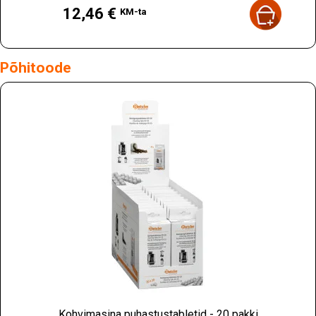
Hind
12,46 €
KM-ta
Põhitoode
Kohvimasina puhastustabletid - 20 pakki