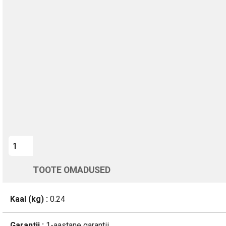
TURVALINE MAKSMINE
1-aastane garantii
Kohaletoimetamine vahemikus 12/08 kuni 13/08
Üle 200 000 kliendi kogu Euroopas
4.8/5 - 8460 Arvustused
LISA OSTUKORVI
TOOTE OMADUSED
Kaal (kg) :
0.24
Garantii :
1-aastane garantii