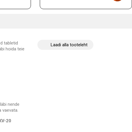
d tabletid
Laadi alla tooteleht
bi hoida teie
eläbi nende
a vaevata.
 KV-20