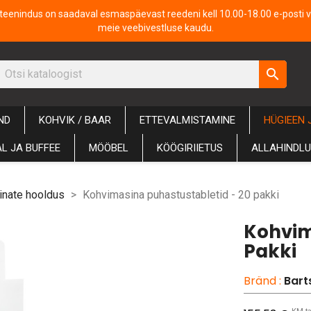
iteenindus on saadaval esmaspäevast reedeni kell 10.00-18.00 e-posti v
meie veebivestluse kaudu.
search
ND
KOHVIK / BAAR
ETTEVALMISTAMINE
HÜGIEEN 
L JA BUFFEE
MÖÖBEL
KÖÖGIRIIETUS
ALLAHINDL
nate hooldus
Kohvimasina puhastustabletid - 20 pakki
Kohvim
Pakki
Bränd :
Bart