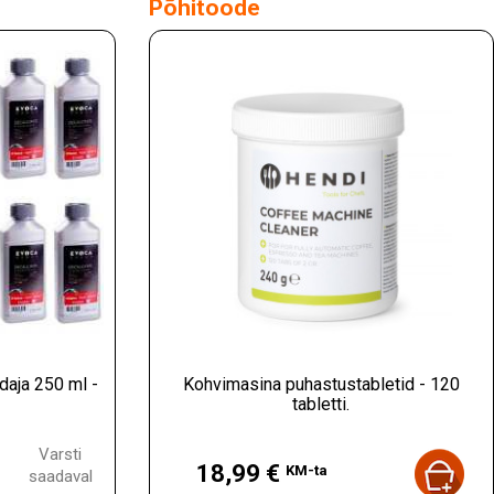
Põhitoode
daja 250 ml -
Kohvimasina puhastustabletid - 120
tabletti.
Hind
Varsti
18,99 €
KM-ta
saadaval