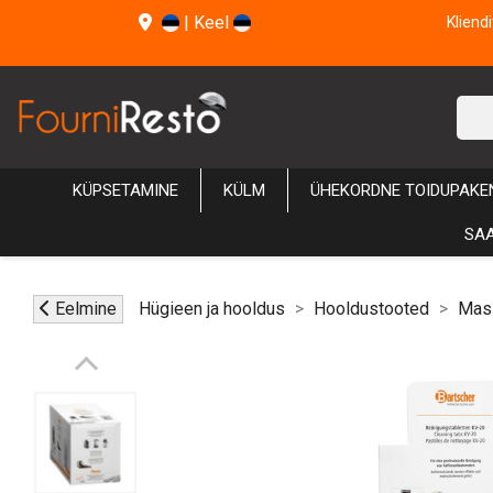
|
Keel
Kliend
KÜPSETAMINE
KÜLM
ÜHEKORDNE TOIDUPAKE
SAA
Eelmine
Hügieen ja hooldus
Hooldustooted
Masi