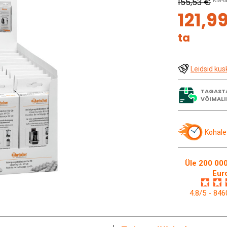
155,53 €
KM-t
121,9
ta
Leidsid kus
TAGAST
VÕIMALI
Kohale
Üle 200 000
Eur
4.8/5 - 84