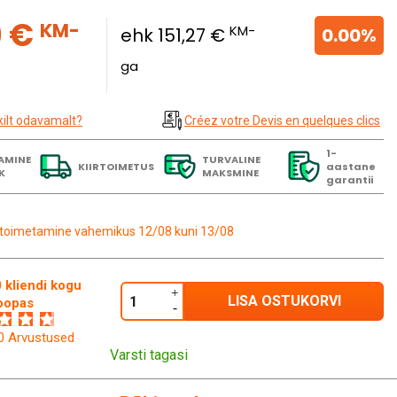
a
9 €
KM-
KM-
ehk 151,27 €
0.00%
ga
kilt odavamalt?
Créez votre Devis en quelques clics
1-
AMINE
TURVALINE
KIIRTOIMETUS
aastane
K
MAKSMINE
garantii
toimetamine vahemikus 12/08 kuni 13/08
 kliendi kogu
LISA OSTUKORVI
oopas
60 Arvustused
Varsti tagasi