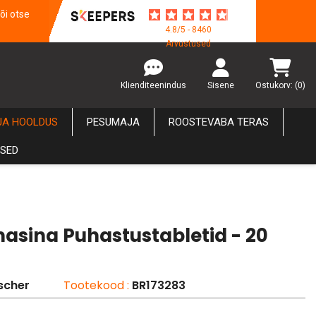
õi otse
4.8/5 - 8460
Arvustused
Klienditeenindus
Sisene
Ostukorv:
(0)
JA HOOLDUS
PESUMAJA
ROOSTEVABA TERAS
USED
asina Puhastustabletid - 20
scher
Tootekood :
BR173283