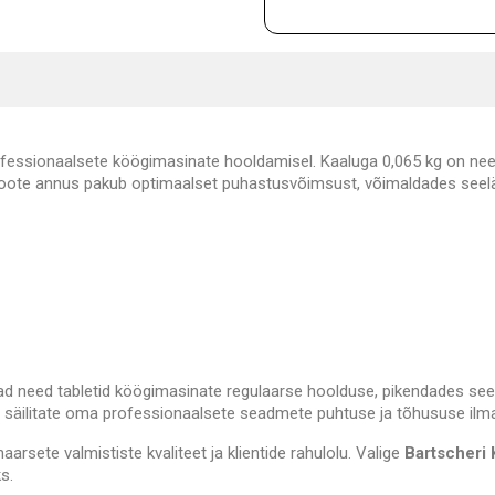
rofessionaalsete köögimasinate hooldamisel. Kaaluga 0,065 kg on nee
 toote annus pakub optimaalset puhastusvõimsust, võimaldades seelä
gavad need tabletid köögimasinate regulaarse hoolduse, pikendades se
a säilitate oma professionaalsete seadmete puhtuse ja tõhususe ilm
rsete valmististe kvaliteet ja klientide rahulolu. Valige
Bartscheri
s.