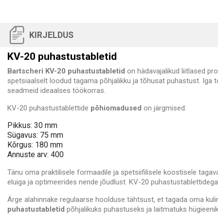
KIRJELDUS
KV-20 puhastustabletid
Bartscheri KV-20 puhastustabletid
on hädavajalikud liitlased p
spetsiaalselt loodud tagama põhjalikku ja tõhusat puhastust. Iga
seadmeid ideaalses töökorras.
KV-20 puhastustablettide
põhiomadused
on järgmised:
Pikkus: 30 mm
Sügavus: 75 mm
Kõrgus: 180 mm
Annuste arv: 400
Tänu oma praktilisele formaadile ja spetsiifilisele koostisele ta
eluiga ja optimeerides nende jõudlust. KV-20 puhastustablettideg
Ärge alahinnake regulaarse hoolduse tähtsust, et tagada oma kulinaa
puhastustabletid
põhjalikuks puhastuseks ja laitmatuks hügieenik