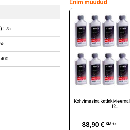
Enim müüdud
 :
75
65
400
Kohvimasina katlakivieemal
12...
Hind
88,90 €
KM-ta