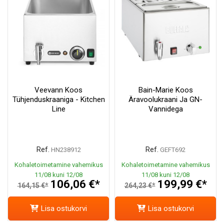
Veevann Koos
Bain-Marie Koos
Tühjenduskraaniga - Kitchen
Äravoolukraani Ja GN-
Line
Vannidega
Ref.
Ref.
HN238912
GEFT692
Kohaletoimetamine vahemikus
Kohaletoimetamine vahemikus
11/08 kuni 12/08
11/08 kuni 12/08
106,06 €*
199,99 €*
164,15 €*
264,23 €*
Lisa ostukorvi
Lisa ostukorvi