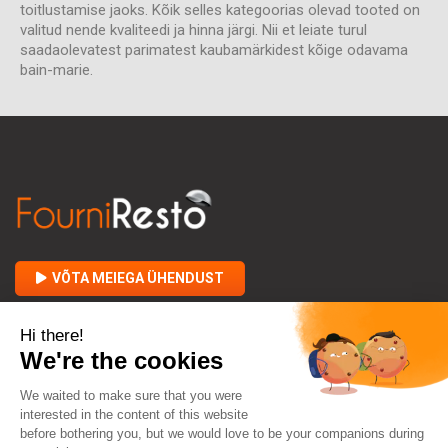
toitlustamise jaoks. Kõik selles kategoorias olevad tooted on
valitud nende kvaliteedi ja hinna järgi. Nii et leiate turul
saadaolevatest parimatest kaubamärkidest kõige odavama
bain-marie.
VÕTA MEIEGA ÜHENDUST

FOURNIRESTO KOHTA

TEIE JA MEIE VAHEL