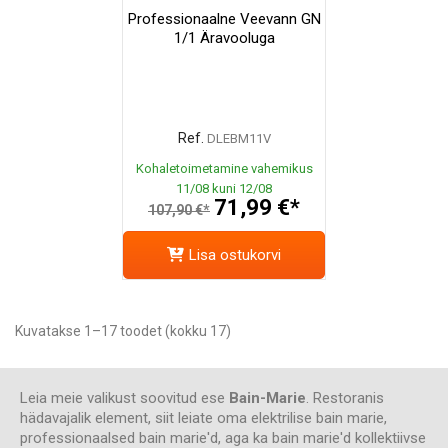
Professionaalne Veevann GN
1/1 Äravooluga
Ref.
DLEBM11V
Kohaletoimetamine vahemikus
11/08 kuni 12/08
71,99 €*
107,90 €*
Lisa ostukorvi
Kuvatakse 1–17 toodet (kokku 17)
Leia meie valikust soovitud ese
Bain-Marie
. Restoranis
hädavajalik element, siit leiate oma elektrilise bain marie,
professionaalsed bain marie'd, aga ka bain marie'd kollektiivse