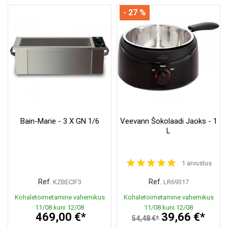
- 27 %
Bain-Marie - 3 X GN 1/6
Veevann Šokolaadi Jaoks - 1
L
1 arvustus
Ref.
Ref.
KZBECIF3
LR69317
Kohaletoimetamine vahemikus
Kohaletoimetamine vahemikus
11/08 kuni 12/08
11/08 kuni 12/08
469,00 €*
39,66 €*
54,48 €*