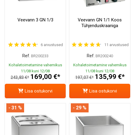
Veevann 3 GN 1/3
Veevann GN 1/1 Koos
Tühjenduskraaniga
6 arvustused
11 arvustused
Ref.
Ref.
BR200233
BR200240
Kohaletoimetamine vahemikus
Kohaletoimetamine vahemikus
11/08 kuni 12/08
11/08 kuni 12/08
169,00 €*
135,99 €*
243,83 €*
197,07 €*
Lisa ostukorvi
Lisa ostukorvi
- 31 %
- 29 %