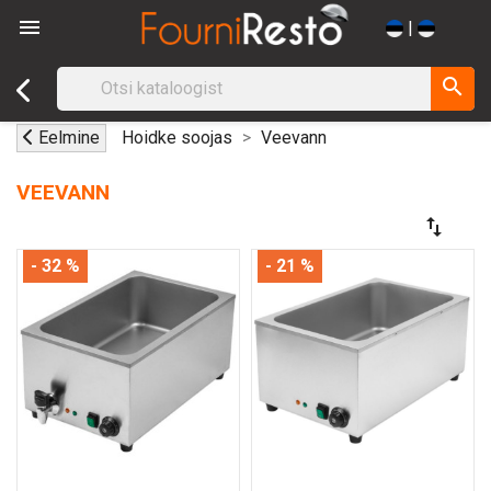

|
search
Eelmine
Hoidke soojas
Veevann
VEEVANN
swap_vert
- 32 %
- 21 %