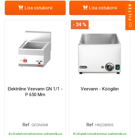
FILTER
Lisa ostukorvi
Lisa ostukorvi
- 34 %
Elektriline Veevann GN 1/1 -
Veevann - Köögiliin
P 650 Mm
Ref.
Ref.
GEGN068
HN238905
Kohaletoimetamine vahemikus
Kohaletoimetamine vahemikus