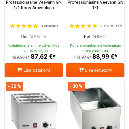
Professionaalne Veevann GN
Professionaalne Veevann GN
1/1 Koos Äravooluga
1/1
1 arvustus
2 arvustused
Ref.
Ref.
DLBM11V
DLBM11
Kohaletoimetamine vahemikus
Kohaletoimetamine vahemikus
11/08 kuni 12/08
11/08 kuni 12/08
87,62 €*
88,99 €*
129,50 €*
113,97 €*
Lisa ostukorvi
Lisa ostukorvi
- 30 %
- 30 %