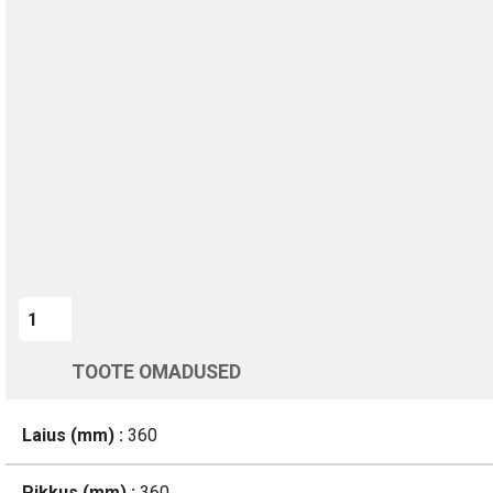
TURVALINE MAKSMINE
1-aastane garantii
Kohaletoimetamine vahemikus 12/08 kuni 13/08
Üle 200 000 kliendi kogu Euroopas
4.8/5 - 8460 Arvustused
LISA OSTUKORVI
TOOTE OMADUSED
Laius (mm) :
360
Pikkus (mm) :
360