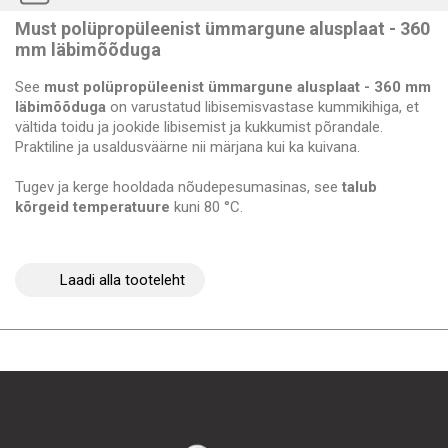
Must polüpropüleenist ümmargune alusplaat - 360
mm läbimõõduga
See
must polüpropüleenist ümmargune alusplaat - 360 mm
läbimõõduga
on varustatud libisemisvastase kummikihiga, et
vältida toidu ja jookide libisemist ja kukkumist põrandale.
Praktiline ja usaldusväärne nii märjana kui ka kuivana.
Tugev ja kerge hooldada nõudepesumasinas, see
talub
kõrgeid temperatuure
kuni 80 °C.
Laadi alla tooteleht