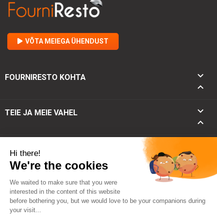
VÕTA MEIEGA ÜHENDUST

FOURNIRESTO KOHTA


TEIE JA MEIE VAHEL

keyboard_arrow_down
KONTAKT
keyboard_arrow_up
© 2026 - Fourniresto