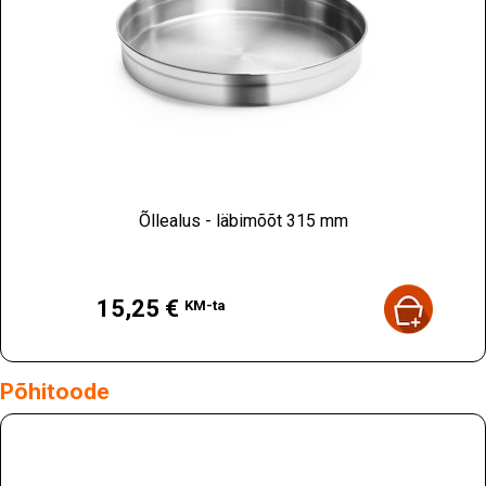
Õllealus - läbimõõt 315 mm
Hind
15,25 €
KM-ta
Põhitoode