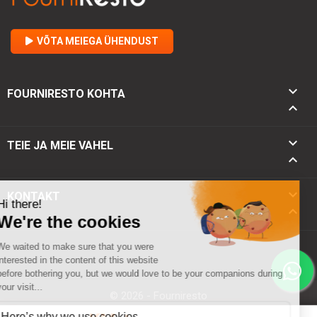
VÕTA MEIEGA ÜHENDUST

FOURNIRESTO KOHTA


TEIE JA MEIE VAHEL

keyboard_arrow_down
KONTAKT
keyboard_arrow_up
© 2026 - Fourniresto