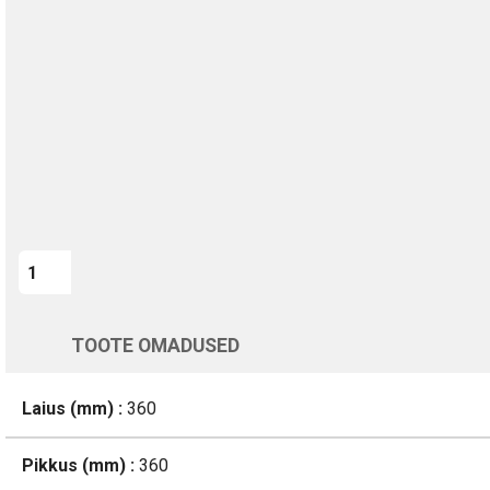
TURVALINE MAKSMINE
1-aastane garantii
Kohaletoimetamine vahemikus 12/08 kuni 13/08
Üle 200 000 kliendi kogu Euroopas
4.8/5 - 8460 Arvustused
LISA OSTUKORVI
Varsti tagasi
TOOTE OMADUSED
Laius (mm) :
360
Pikkus (mm) :
360