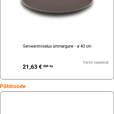
Serveerimisalus ümmargune - ø 40 cm
Hind
Varsti saadaval
21,63 €
KM-ta
Põhitoode