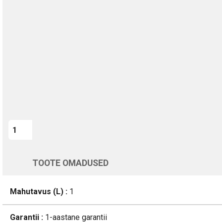
TURVALINE MAKSMINE
1-aastane garantii
Kohaletoimetamine vahemikus 12/08 kuni 13/08
Üle 200 000 kliendi kogu Euroopas
4.8/5 - 8460 Arvustused
LISA OSTUKORVI
Varsti tagasi
TOOTE OMADUSED
Mahutavus (L) :
1
Garantii :
1-aastane garantii