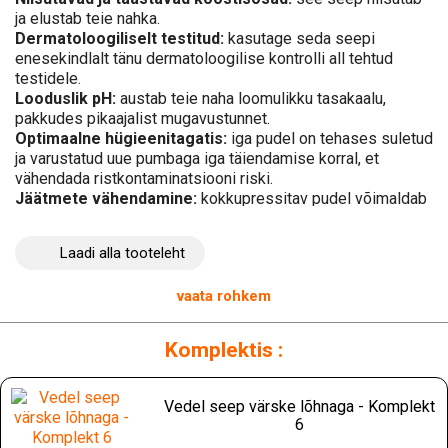
ja elustab teie nahka.
Dermatoloogiliselt testitud:
kasutage seda seepi
enesekindlalt tänu dermatoloogilise kontrolli all tehtud
testidele.
Looduslik pH:
austab teie naha loomulikku tasakaalu,
pakkudes pikaajalist mugavustunnet.
Optimaalne hügieenitagatis:
iga pudel on tehases suletud
ja varustatud uue pumbaga iga täiendamise korral, et
vähendada ristkontaminatsiooni riski.
Jäätmete vähendamine:
kokkupressitav pudel võimaldab
vähendada jäätmete mahtu kuni 70%, tehes ökoloogiliselt
vastutustundliku sammu.
Laadi alla tooteleht
Tänu sellele Torki
Vedel Seep Värske Lõhn
saate nautida
kätepesu, mis on ideaalselt kohandatud teie ja teie klientide
vaata rohkem
vajadustele. Vähendage puhastusaega tänu intuitiivsetele
täiteainetele, mis on sertifitseeritud vähem kui 10 sekundiga.
Komplektis :
Pakkuge oma personalile kvaliteetset toodet, mis ühendab
tõhususe, keskkonnasõbralikkuse ja optimaalse hügieeni.
Kaitske normaalseid ja kuivi nahku selle pehme vedelseebiga,
Vedel seep värske lõhnaga - Komplekt
millel on värske lõhn. Soovitatav on kasutada seda koos Tork
6
S4 jaoturitega, mis on sertifitseeritud lihtsaks kasutamiseks ja