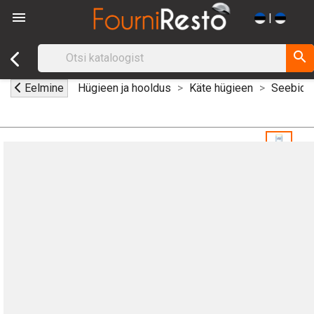

|
search
Eelmine
Hügieen ja hooldus
Käte hügieen
Seebid j