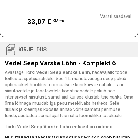
Hind
Varsti saadaval
33,07 €
KM-ta
KIRJELDUS
Vedel Seep Värske Lõhn - Komplekt 6
Avastage Torki
Vedel Seep Värske Lõhn
, hädavajalik toode
toitlustusspetsialistidele. See 1 L mahutavusega seep pakub
optimaalset hooldust normaalsele kuni kuivale nahale. Tänu
niisutavatele ja taastavatele koostisosadele pakub see
intensiivset niisutust, samal ajal kui see elustab teie nahka. Oma
õrna lõhnaga muudab iga pesu meeldivaks hetkeks. Selle
rikkalik ja kreemjas koostis annab võrreldamatu pehmuse
tunde, austades samal ajal teie naha loomulikku tasakaalu.
Torki Vedel Seep Värske Lõhn eelised on mitmed:
Niisutavad ja taastavad koostisosad:
see seep niisutab