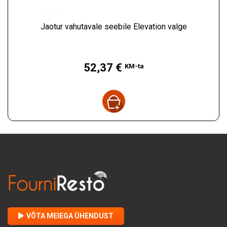
Jaotur vahutavale seebile Elevation valge
Hind
52,37 €
KM-ta
VÕTA MEIEGA ÜHENDUST