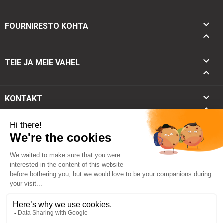

FOURNIRESTO KOHTA


TEIE JA MEIE VAHEL

keyboard_arrow_down
KONTAKT
keyboard_arrow_up
© 2026 - Fourniresto
KM-ta
57,21 €
Lisa ostukorvi