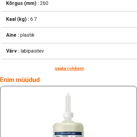
Kõrgus (mm) :
260
Kaal (kg) :
6.7
Aine :
plastik
Värv :
labipaistev
vaata rohkem
Enim müüdud