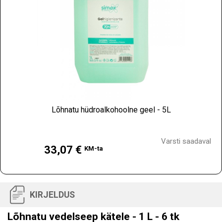
Lõhnatu hüdroalkohoolne geel - 5L
Hind
Varsti saadaval
33,07 €
KM-ta
KIRJELDUS
Lõhnatu vedelseep kätele - 1 L - 6 tk