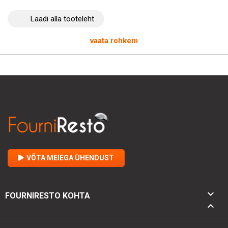
Valides Torki lõhnatu vedelseebi, saate kvaliteetse toote, mis
Laadi alla tooteleht
on spetsiaalselt loodud toitlustusprofessionaalidele. Selle
tõhusus mustuse vastu, hügieeniline ja ökoloogiline aspekt ning
õrn ja hüpoallergeenne koostis muudavad selle ideaalseks
vaata rohkem
valikuks käte puhtuse ja hügieeni soodustamiseks teie
ettevõttes. Pakkuge oma personalile ja klientidele meeldivat ja
rahustavat kogemust valides selle kvaliteetse vedelseebi.
VÕTA MEIEGA ÜHENDUST

FOURNIRESTO KOHTA
