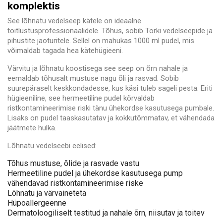
komplektis
See lõhnatu vedelseep kätele on ideaalne
toitlustusprofessionaalidele. Tõhus, sobib Torki vedelseepide ja
pihustite jaoturitele. Sellel on mahukas 1000 ml pudel, mis
võimaldab tagada hea kätehügieeni.
Värvitu ja lõhnatu koostisega see seep on õrn nahale ja
eemaldab tõhusalt mustuse nagu õli ja rasvad. Sobib
suurepäraselt keskkondadesse, kus käsi tuleb sageli pesta. Eriti
hügieeniline, see hermeetiline pudel kõrvaldab
ristkontamineerimise riski tänu ühekordse kasutusega pumbale.
Lisaks on pudel taaskasutatav ja kokkutõmmatav, et vähendada
jäätmete hulka.
Lõhnatu vedelseebi eelised:
Tõhus mustuse, õlide ja rasvade vastu
Hermeetiline pudel ja ühekordse kasutusega pump
vähendavad ristkontamineerimise riske
Lõhnatu ja värvaineteta
Hüpoallergeenne
Dermatoloogiliselt testitud ja nahale õrn, niisutav ja toitev