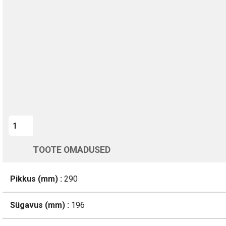
TURVALINE MAKSMINE
1-aastane garantii
Kohaletoimetamine vahemikus 12/08 kuni 13/08
Üle 200 000 kliendi kogu Euroopas
4.8/5 - 8460 Arvustused
LISA OSTUKORVI
TOOTE OMADUSED
Pikkus (mm) :
290
Sügavus (mm) :
196