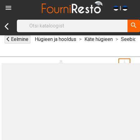

|
search
Eelmine
Hügieen ja hooldus
Käte hügieen
Seebid j