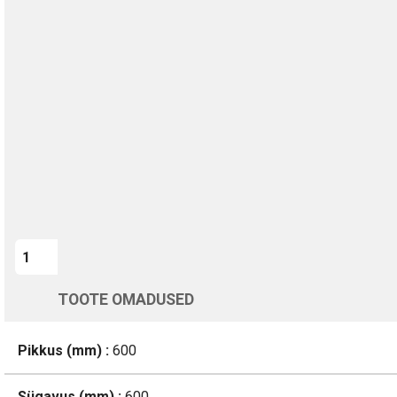
TURVALINE MAKSMINE
1-aastane garantii
Kohaletoimetamine vahemikus 11/08 kuni 12/08
Üle 200 000 kliendi kogu Euroopas
4.8/5 - 8460 Arvustused
LISA OSTUKORVI
TOOTE OMADUSED
Pikkus (mm) :
600
Sügavus (mm) :
600