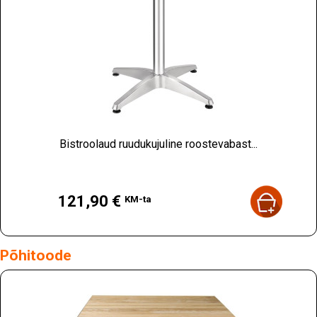
Bistroolaud ruudukujuline roostevabast...
Hind
121,90 €
KM-ta
Põhitoode