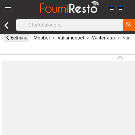

|
search
Eelmine
Mööbel
Välismööbel
Väliterrass
Värvil