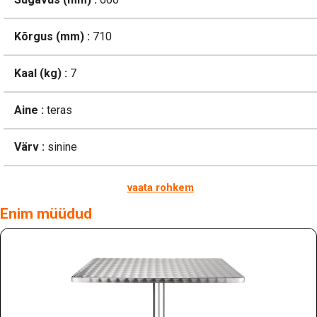
Kõrgus (mm) :
710
Kaal (kg) :
7
Aine :
teras
Värv :
sinine
vaata rohkem
Enim müüdud