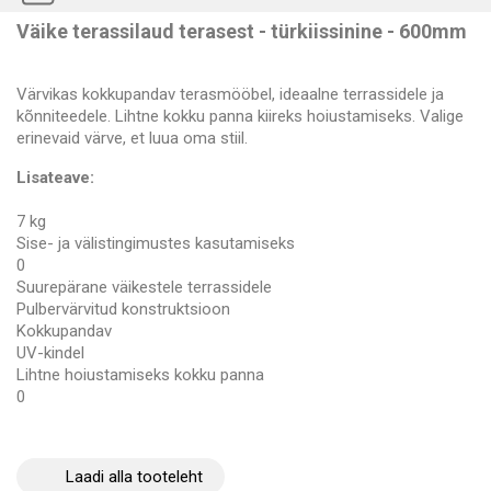
Väike terassilaud terasest - türkiissinine - 600mm
Värvikas kokkupandav terasmööbel, ideaalne terrassidele ja
kõnniteedele. Lihtne kokku panna kiireks hoiustamiseks. Valige
erinevaid värve, et luua oma stiil.
Lisateave:
7 kg
Sise- ja välistingimustes kasutamiseks
0
Suurepärane väikestele terrassidele
Pulbervärvitud konstruktsioon
Kokkupandav
UV-kindel
Lihtne hoiustamiseks kokku panna
0
Laadi alla tooteleht