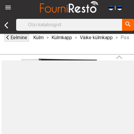

|
search
Eelmine
Külm
Külmkapp
Väike külmkapp
Positi