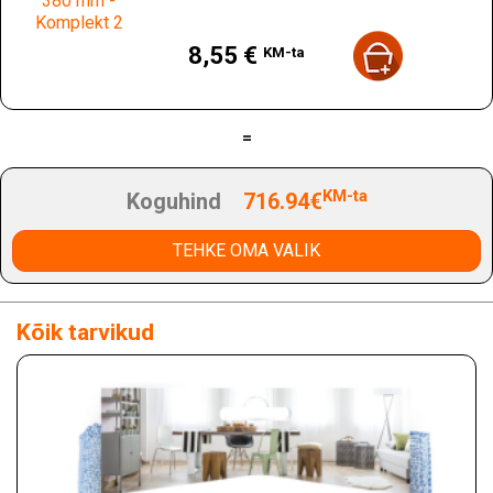
Hind
8,55 €
KM-ta
=
KM-ta
Koguhind
716.94€
TEHKE OMA VALIK
Kõik tarvikud