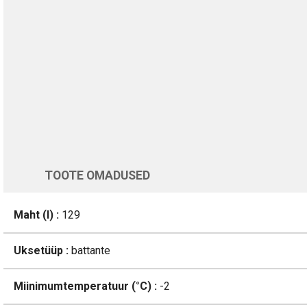
TURVALINE MAKSMINE
1-aastane garantii
Üle 200 000 kliendi kogu Euroopas
4.8/5 - 8460 Arvustused
LISA OSTUKORVI
Varsti tagasi
TOOTE OMADUSED
Maht (l) :
129
Uksetüüp :
battante
Miinimumtemperatuur (°C) :
-2