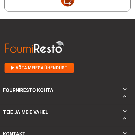
VÕTA MEIEGA ÜHENDUST

FOURNIRESTO KOHTA


TEIE JA MEIE VAHEL

keyboard_arrow_down
KONTAKT