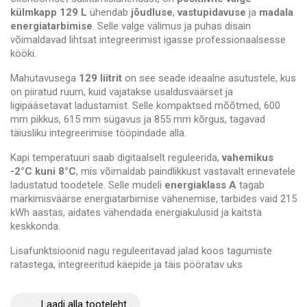
külmkapp 129 L
ühendab
jõudluse
,
vastupidavuse
ja
madala
energiatarbimise
. Selle valge välimus ja puhas disain
võimaldavad lihtsat integreerimist igasse professionaalsesse
kööki.
Mahutavusega
129 liitrit
on see seade ideaalne asutustele, kus
on piiratud ruum, kuid vajatakse usaldusväärset ja
ligipääsetavat ladustamist. Selle kompaktsed mõõtmed, 600
mm pikkus, 615 mm sügavus ja 855 mm kõrgus, tagavad
täiusliku integreerimise tööpindade alla.
Kapi temperatuuri saab digitaalselt reguleerida,
vahemikus
-2°C kuni 8°C
, mis võimaldab paindlikkust vastavalt erinevatele
ladustatud toodetele. Selle mudeli
energiaklass A
tagab
märkimisväärse energiatarbimise vähenemise, tarbides vaid 215
kWh aastas, aidates vähendada energiakulusid ja kaitsta
keskkonda.
Lisafunktsioonid nagu reguleeritavad jalad koos tagumiste
ratastega, integreeritud käepide ja täis pööratav uks
suurendavad selle ergonoomiat ja kohanemisvõimet. Uks on
varustatud ka lukuga, tagades tundlike toodete turvalisuse ja
Laadi alla tooteleht
juurdepääsu kontrolli. Reguleeritavad riiulid pakuvad suurt