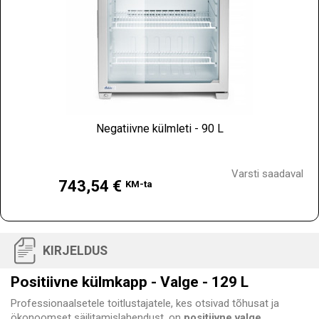
Negatiivne külmleti - 90 L
Hind
Varsti saadaval
743,54 €
KM-ta
KIRJELDUS
Positiivne külmkapp - Valge - 129 L
Professionaalsetele toitlustajatele, kes otsivad tõhusat ja
ökonoomset säilitamislahendust, on
positiivne valge