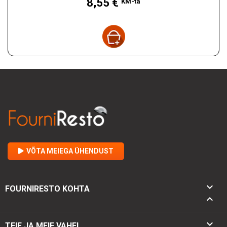
8,55 €
KM-ta
VÕTA MEIEGA ÜHENDUST

FOURNIRESTO KOHTA


TEIE JA MEIE VAHEL