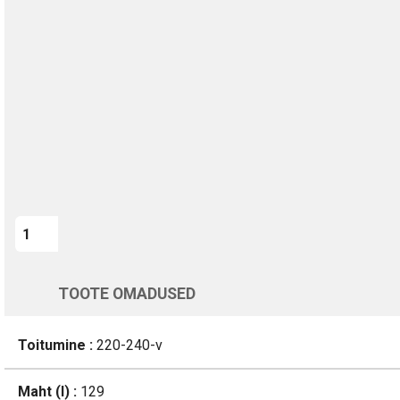
TURVALINE MAKSMINE
1-aastane garantii
Kohaletoimetamine vahemikus 12/08 kuni 13/08
Üle 200 000 kliendi kogu Euroopas
4.8/5 - 8460 Arvustused
LISA OSTUKORVI
Varsti tagasi
TOOTE OMADUSED
Toitumine :
220-240-v
Maht (l) :
129