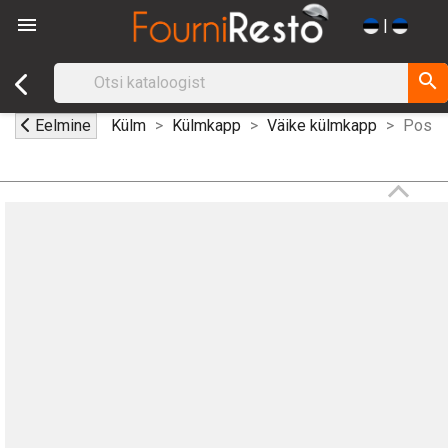

|
search
Eelmine
Külm
Külmkapp
Väike külmkapp
Positi