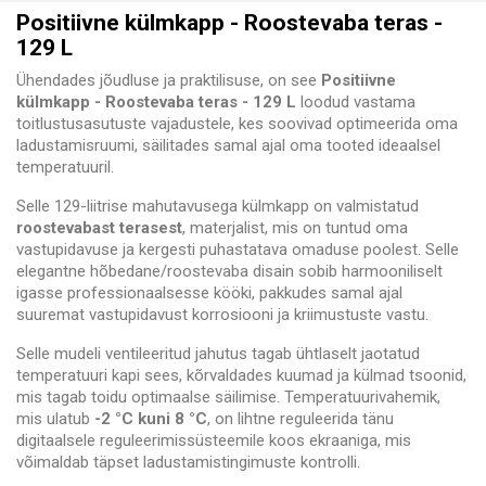
Positiivne külmkapp - Roostevaba teras -
129 L
Ühendades jõudluse ja praktilisuse, on see
Positiivne
külmkapp - Roostevaba teras - 129 L
loodud vastama
toitlustusasutuste vajadustele, kes soovivad optimeerida oma
ladustamisruumi, säilitades samal ajal oma tooted ideaalsel
temperatuuril.
Selle 129-liitrise mahutavusega külmkapp on valmistatud
roostevabast terasest
, materjalist, mis on tuntud oma
vastupidavuse ja kergesti puhastatava omaduse poolest. Selle
elegantne hõbedane/roostevaba disain sobib harmooniliselt
igasse professionaalsesse kööki, pakkudes samal ajal
suuremat vastupidavust korrosiooni ja kriimustuste vastu.
Selle mudeli ventileeritud jahutus tagab ühtlaselt jaotatud
temperatuuri kapi sees, kõrvaldades kuumad ja külmad tsoonid,
mis tagab toidu optimaalse säilimise. Temperatuurivahemik,
mis ulatub
-2 °C kuni 8 °C
, on lihtne reguleerida tänu
digitaalsele reguleerimissüsteemile koos ekraaniga, mis
võimaldab täpset ladustamistingimuste kontrolli.