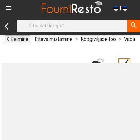

|
search
Eelmine
Ettevalmistamine
Köögiviljade töö
Vabandu