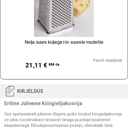
Nelja suure küljega riiv suurele mudelile
Hind
Varsti saadaval
21,11 €
KM-ta
KIRJELDUS
Eriline Julienne Köögiviljakoorija
See spetsiaalselt julienne-lõigete jaoks loodud köögiviljakoorija
on pika roostevabast terasest teraga ja polüpropüleenist
käepidemega. Nõudepesumasinas pestav, võimaldab teha