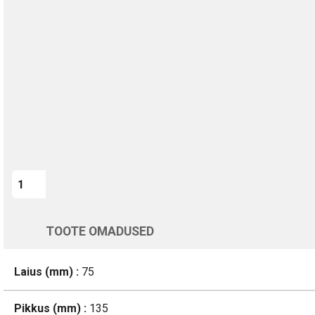
TURVALINE MAKSMINE
1-aastane garantii
Kohaletoimetamine vahemikus 12/08 kuni 13/08
Üle 200 000 kliendi kogu Euroopas
4.8/5 - 8460 Arvustused
LISA OSTUKORVI
Varsti tagasi
TOOTE OMADUSED
Laius (mm) :
75
Pikkus (mm) :
135