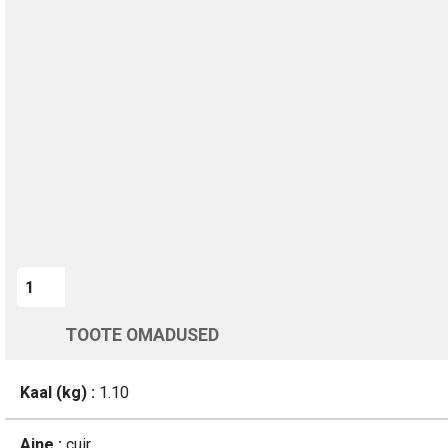
TURVALINE MAKSMINE
1-aastane garantii
Kohaletoimetamine vahemikus 12/08 kuni 13/08
Üle 200 000 kliendi kogu Euroopas
4.8/5 - 8460 Arvustused
LISA OSTUKORVI
TOOTE OMADUSED
Kaal (kg) :
1.10
Aine :
cuir