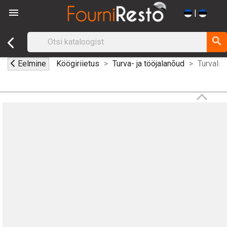

|
search
Eelmine
Köögiriietus
Turva- ja tööjalanõud
Turvali