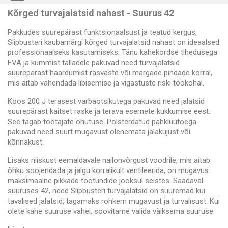
Kõrged turvajalatsid nahast - Suurus 42
Pakkudes suurepärast funktsionaalsust ja teatud kergus,
Slipbusteri kaubamärgi kõrged turvajalatsid nahast on ideaalsed
professionaalseks kasutamiseks. Tänu kahekordse tihedusega
EVA ja kummist talladele pakuvad need turvajalatsid
suurepärast haardumist rasvaste või märgade pindade korral,
mis aitab vähendada libisemise ja vigastuste riski töökohal.
Koos 200 J terasest varbaotsikutega pakuvad need jalatsid
suurepärast kaitset raske ja terava esemete kukkumise eest.
See tagab töötajate ohutuse. Polsterdatud pahkluutoega
pakuvad need suurt mugavust olenemata jalakujust või
kõnnakust.
Lisaks niiskust eemaldavale nailonvõrgust voodrile, mis aitab
õhku soojendada ja jalgu korralikult ventileerida, on mugavus
maksimaalne pikkade töötundide jooksul seistes. Saadaval
suuruses 42, need Slipbusteri turvajalatsid on suuremad kui
tavalised jalatsid, tagamaks rohkem mugavust ja turvalisust. Kui
olete kahe suuruse vahel, soovitame valida väiksema suuruse.