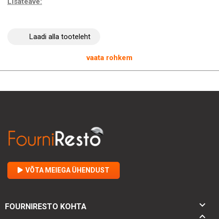
Lisateave:
Värv:
Mustad
Materjal:
Nailon + EVA + kumm
Laadi alla tooteleht
Suurus:
42
Kaal:
1050 g
vaata rohkem
VÕTA MEIEGA ÜHENDUST

FOURNIRESTO KOHTA
