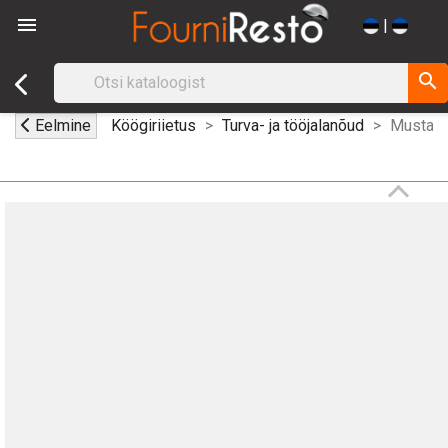

|
search
Eelmine
Köögiriietus
Turva- ja tööjalanõud
Mustad 