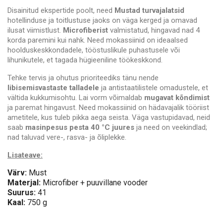
Disainitud ekspertide poolt, need
Mustad turvajalatsid
hotellinduse ja toitlustuse jaoks on väga kerged ja omavad
ilusat viimistlust.
Microfiberist
valmistatud, hingavad nad 4
korda paremini kui nahk. Need mokassiinid on ideaalsed
hoolduskeskkondadele, tööstuslikule puhastusele või
lihunikutele, et tagada hügieeniline töökeskkond.
Tehke tervis ja ohutus prioriteediks tänu nende
libisemisvastaste talladele
ja antistaatilistele omadustele, et
vältida kukkumisohtu. Lai vorm võimaldab
mugavat kõndimist
ja paremat hingavust. Need mokassiinid on hädavajalik tööriist
ametitele, kus tuleb pikka aega seista. Väga vastupidavad, neid
saab
masinpesus pesta 40 °C juures
ja need on veekindlad;
nad taluvad vere-, rasva- ja õliplekke.
Lisateave:
Värv:
Must
Materjal:
Microfiber + puuvillane vooder
Suurus:
41
Kaal:
750 g