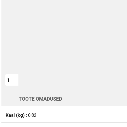
TURVALINE MAKSMINE
1-aastane garantii
Kohaletoimetamine vahemikus 12/08 kuni 13/08
Üle 200 000 kliendi kogu Euroopas
4.8/5 - 8460 Arvustused
LISA OSTUKORVI
Varsti tagasi
TOOTE OMADUSED
Kaal (kg) :
0.82