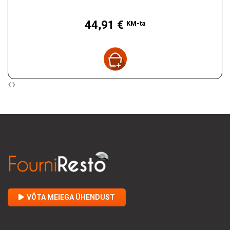
Hind
44,91 €
KM-ta
‹
›
VÕTA MEIEGA ÜHENDUST