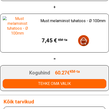
+
Must melamiinist tuhatoos - Ø 100mm
Hind
7,45 €
KM-ta
=
KM-ta
Koguhind
60.27€
TEHKE OMA VALIK
Kõik tarvikud