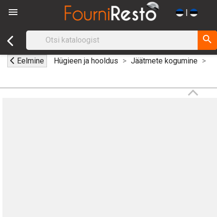

|
search
Eelmine
Hügieen ja hooldus
Jäätmete kogumine
T