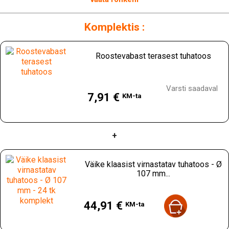
Komplektis :
Roostevabast terasest tuhatoos
Hind
Varsti saadaval
7,91 €
KM-ta
+
Väike klaasist virnastatav tuhatoos - Ø
107 mm...
Hind
44,91 €
KM-ta