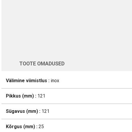
Üle 200 000 kliendi kogu Euroopas
4.8/5 - 8460 Arvustused
LISA OSTUKORVI
Varsti tagasi
TOOTE OMADUSED
Välimine viimistlus :
inox
Pikkus (mm) :
121
Sügavus (mm) :
121
Kõrgus (mm) :
25