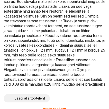
suurus. Roostevaba materjal on korrosioonikindel ning seda
on lihtne hooldada ja puhastada. Lisaks on see väga
esteetiline ning annab teie restoranile elegantse ja
kaasaegse välimuse. Siin on peamised eelised Olympia
roostevabast terasest tuhatoosil: • Tugev ja vastupidav:
valmistatud roostevabast terasest, on see tuhatoos tugev
ja vastupidav. • Lihtne puhastada: tuhatoos on lihtne
puhastada ja hooldada. • Roostevastane: roostevaba teras
on korrosioonikindel, mis teeb selle ideaalseks niisketes ja
korrosiivsetes keskkondades. • Ideaalne suurus: sellel
tuhatoosil on pikkus 121 mm, sügavus 121 mm ja kõrgus 25
mm, mis teeb selle ideaalseks suuruseks
toitlustusprofessionaalidele. • Esteetiline: tuhatoos on
loodud pakkuma elegantset ja kaasaegset välimust.
Elegantse välimuse ja vastupidavusega on Olympia
roostevabast terasest tuhatoos ideaalne toode
toitlustusprofessionaalidele. Lisaks sellele, et see kaalub
vaid 0,08 kg ja mahutab 0,28 liitrit, muudab selle praktiliseks
ja mugavaks tooteks. Seega ostke oma Olympia
roostevabast terasest tuhatoos juba täna ning nautige oma
Laadi alla tooteleht
restoranile elegantset ja vastupidavat välimust!
vaata rohkem