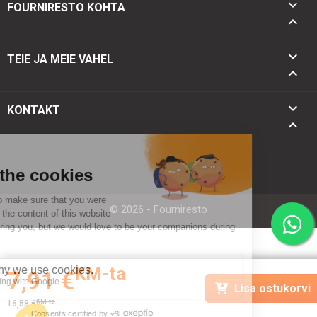

FOURNIRESTO KOHTA


TEIE JA MEIE VAHEL

keyboard_arrow_down
KONTAKT
keyboard_arrow_up
© 2026 - Fourniresto
KM-ta
7,91 €
Lisa ostukorvi
KM-ta
16,58 €