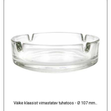
Väike klaasist virnastatav tuhatoos - Ø 107 mm...