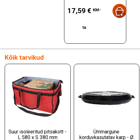
Hind
17,59 €
KM-
ta
Kõik tarvikud
Suur isoleeritud pitsakott -
Ümmargune
L 580 x S 380 mm
korduvkasutatav karp - Ø