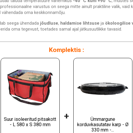
suudab taluda temperatuure vahemikus
-40 °C kuni +90 °C
, muutes se
rofessionaalne varustus on seega mitte ainult praktiline valik, vaid 
ad vähendada oma keskkonnamõju.
ldab seega ühendada
jõudluse
,
haldamise lihtsuse
ja
ökoloogilise 
rida oma tegevust, toetades samal ajal jätkusuutlikke tavasid.
Komplektis :
+
Suur isoleeritud pitsakott
Ümmargune
- L 580 x S 380 mm
korduvkasutatav karp - Ø
330 mm -...