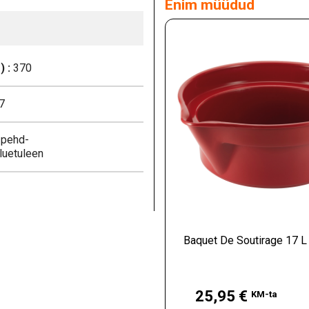
Enim müüdud
 :
370
7
pehd-
luetuleen
Baquet De Soutirage 17 L
Hind
25,95 €
KM-ta