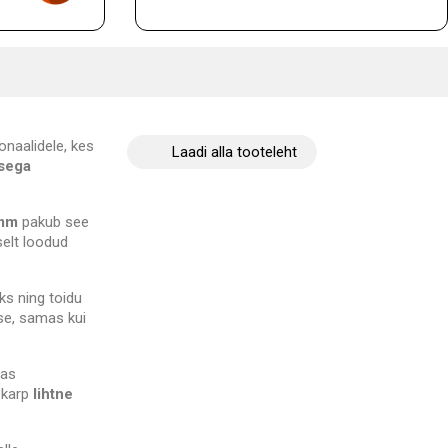
onaalidele, kes
Laadi alla tooteleht
usega
mm
pakub see
selt loodud
s ning toidu
ise, samas kui
nas
 karp
lihtne