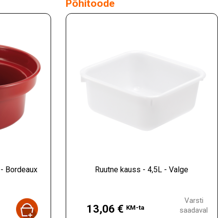
Põhitoode
 - Bordeaux
Ruutne kauss - 4,5L - Valge
Hind
Varsti
13,06 €
KM-ta
saadaval