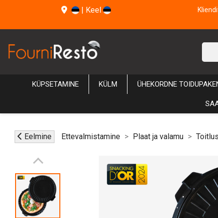
|
Keel
Kliend
KÜPSETAMINE
KÜLM
ÜHEKORDNE TOIDUPAKE
SAA
Eelmine
Ettevalmistamine
Plaat ja valamu
Toitlu