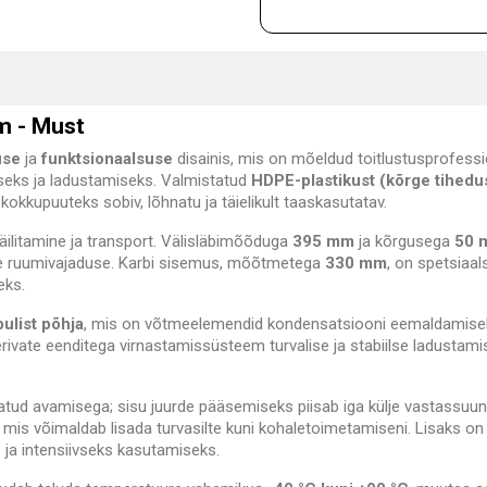
m - Must
use
ja
funktsionaalsuse
disainis, mis on mõeldud toitlustusprofessi
iseks ja ladustamiseks. Valmistatud
HDPE-plastikust (kõrge tihed
 kokkupuuteks sobiv, lõhnatu ja täielikult taaskasutatav.
säilitamine ja transport. Välisläbimõõduga
395 mm
ja kõrgusega
50 
aalse ruumivajaduse. Karbi sisemus, mõõtmetega
330 mm
, on spetsiaal
eks.
ibulist põhja
, mis on võtmeelemendid kondensatsiooni eemaldamisek
erivate eenditega virnastamissüsteem turvalise ja stabiilse ladustam
atud avamisega; sisu juurde pääsemiseks piisab iga külje vastassuu
mis võimaldab lisada turvasilte kuni kohaletoimetamiseni. Lisaks on
 ja intensiivseks kasutamiseks.