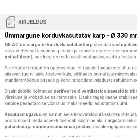
KIRJELDUS
Ümmargune korduvkasutatav karp - Ø 330 m
GILAC ümmargune korduvkasutatav karp
ühendab
vastupidav
otsivad tõhusat lahendust pitsade ja kondiitritoodete transportim
polüetüleen)
, see karp on mitte ainult vastupidav, vaid ka toiduga
Selle karbi formaat on optimeeritud, et tagada toiduainete ohutu 
piisavalt ruumi laiale tootevalikule, säilitades samal ajal minim
standardmõõdus pitsade ja kondiitritoodete vajaduste rahuldamis
Disainidetailid hõlmavad
perifeerseid ventilatsiooniavasid
ja
tri
värskuse ja krõbeduse säilitamiseks. Lisaks tagab kaane stabilise
karpide pesastamise võimalus maksimeerib ladustamisruumi.
Kasutusmugavus
on samuti selle innovatsiooni keskmes lihtsust
pööramisest. Seda aspekti täiendab külgmine ala märgistamiseks, 
puhastada
ja
nõudepesumasinas pestav
, ideaalne igapäevaseks