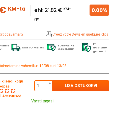
 €
KM-ta
KM-
ehk 21,82 €
0.00%
ga
kilt odavamalt?
Créez votre Devis en quelques clics
1-
AMINE
TURVALINE
KIIRTOIMETUS
aastane
K
MAKSMINE
garantii
toimetamine vahemikus 12/08 kuni 13/08
 kliendi kogu
LISA OSTUKORVI
oopas
60 Arvustused
Varsti tagasi