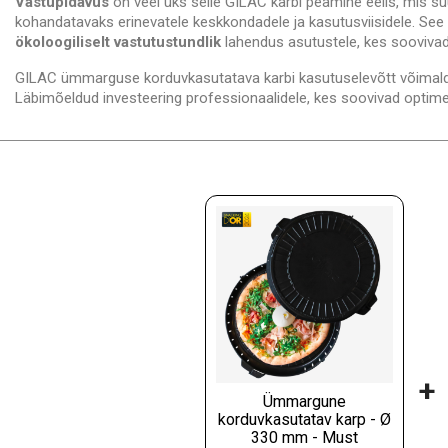
Vastupidavus
on veel üks selle GILAC karbi peamine eelis, mis 
kohandatavaks erinevatele keskkondadele ja kasutusviisidele. See p
ökoloogiliselt vastutustundlik
lahendus asutustele, kes sooviv
GILAC ümmarguse korduvkasutatava karbi kasutuselevõtt võima
Läbimõeldud investeering professionaalidele, kes soovivad optimee
+
Ümmargune
korduvkasutatav karp - Ø
330 mm - Must