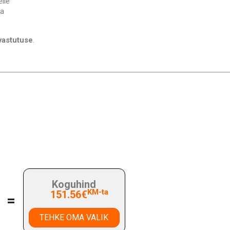
lle
ka
vastutuse
.
Koguhind
KM-ta
151.56€
=
TEHKE OMA VALIK