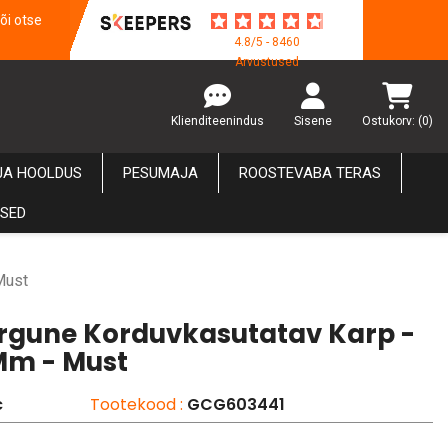
õi otse
4.8/5 - 8460
Arvustused
Klienditeenindus
Sisene
Ostukorv:
(0)
JA HOOLDUS
PESUMAJA
ROOSTEVABA TERAS
USED
Must
une Korduvkasutatav Karp -
Mm - Must
c
Tootekood :
GCG603441