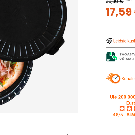
30,30 €
KM-ta
17,59
Leidsid kus
TAGAST
VÕIMALI
Kohale
Üle 200 000
Eur
4.8/5 - 84