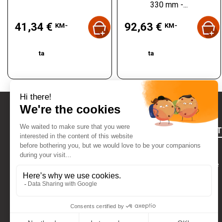
330 mm -...
Hind
Hind
41,34 €
92,63 €
KM-
KM-
ta
ta
FOURNIRES
Õiguslik teave
Kes Me Oleme
VÕTA MEIEGA ÜHENDUST