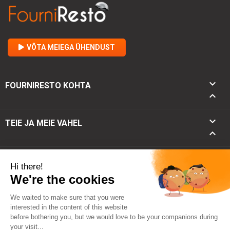
VÕTA MEIEGA ÜHENDUST

FOURNIRESTO KOHTA


TEIE JA MEIE VAHEL

keyboard_arrow_down
KONTAKT
keyboard_arrow_up