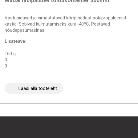
Madal läbipaistev toidukonteiner 300mm
Vastupidavad ja virnastatavad kõrgtihedast polüpropüleenist
kastid. Sobivad külmutamiseks kuni -40ºC. Pestavad
nõudepesumasinas.
Lisateave:
160 g
0
0
Laadi alla tooteleht