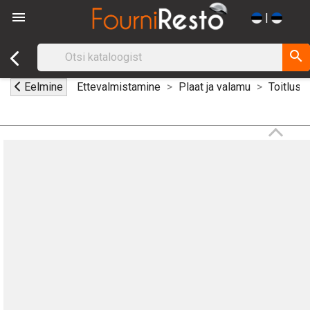

|
search
Eelmine
Ettevalmistamine
Plaat ja valamu
Toitlust