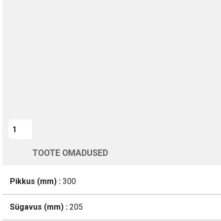
TURVALINE MAKSMINE
1-aastane garantii
Kohaletoimetamine vahemikus 12/08 kuni 13/08
Üle 200 000 kliendi kogu Euroopas
4.8/5 - 8460 Arvustused
LISA OSTUKORVI
TOOTE OMADUSED
Pikkus (mm) :
300
Sügavus (mm) :
205