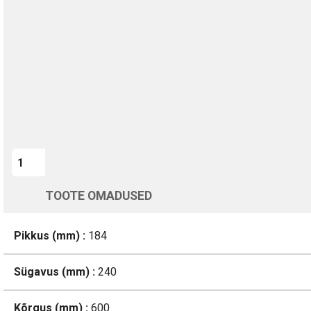
Kohaletoimetamine vahemikus 13/08 kuni 14/08
Üle 200 000 kliendi kogu Euroopas
4.8/5 - 8460 Arvustused
LISA OSTUKORVI
TOOTE OMADUSED
Pikkus (mm) :
184
Sügavus (mm) :
240
Kõrgus (mm) :
600