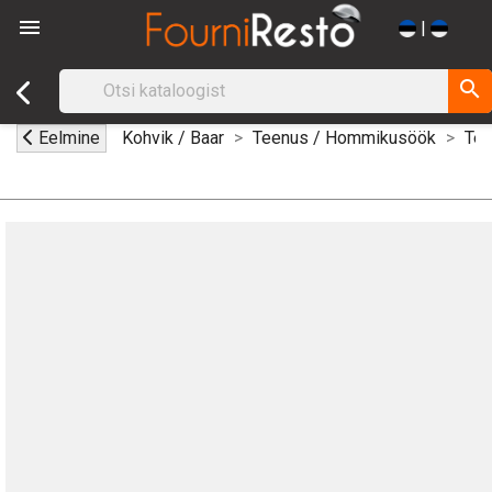

|
search
Eelmine
Kohvik / Baar
Teenus / Hommikusöök
Ter