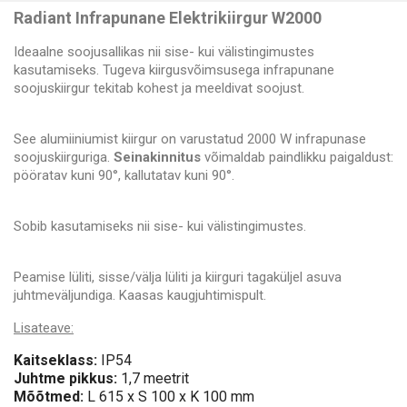
Radiant Infrapunane Elektrikiirgur W2000
Ideaalne soojusallikas nii sise- kui välistingimustes
kasutamiseks. Tugeva kiirgusvõimsusega infrapunane
soojuskiirgur tekitab kohest ja meeldivat soojust.
See alumiiniumist kiirgur on varustatud 2000 W infrapunase
soojuskiirguriga.
Seinakinnitus
võimaldab paindlikku paigaldust:
pööratav kuni 90°, kallutatav kuni 90°.
Sobib kasutamiseks nii sise- kui välistingimustes.
Peamise lüliti, sisse/välja lüliti ja kiirguri tagaküljel asuva
juhtmeväljundiga. Kaasas kaugjuhtimispult.
Lisateave:
Kaitseklass:
IP54
Juhtme pikkus:
1,7 meetrit
Mõõtmed:
L 615 x S 100 x K 100 mm