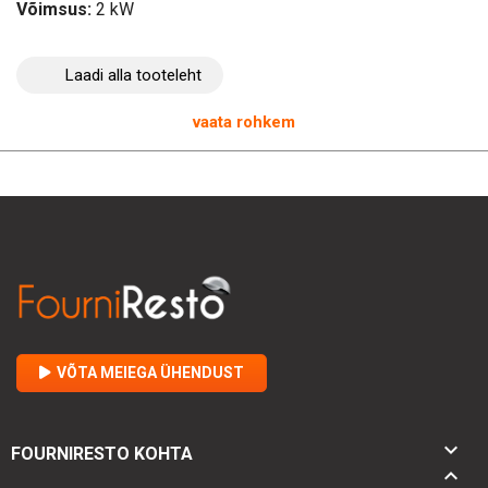
Võimsus:
2 kW
Toide:
230 V
Kaal:
1,4 kg
Laadi alla tooteleht
vaata rohkem
VÕTA MEIEGA ÜHENDUST

FOURNIRESTO KOHTA
