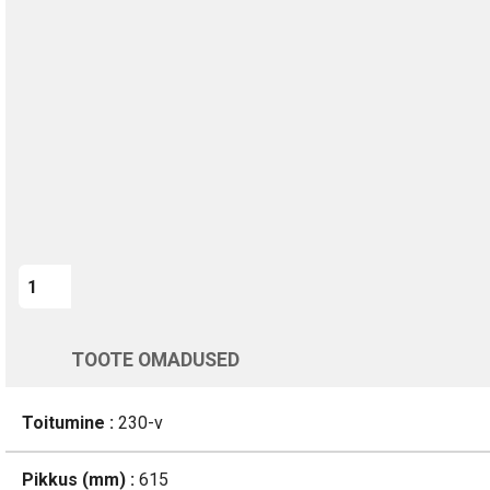
TURVALINE MAKSMINE
1-aastane garantii
Kohaletoimetamine vahemikus 12/08 kuni 13/08
Üle 200 000 kliendi kogu Euroopas
4.8/5 - 8460 Arvustused
LISA OSTUKORVI
Varsti tagasi
TOOTE OMADUSED
Toitumine :
230-v
Pikkus (mm) :
615