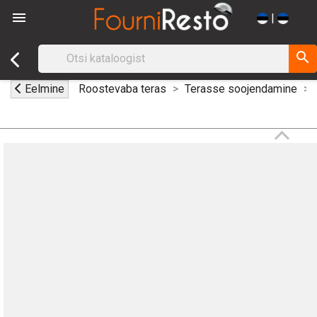

|
search
Eelmine
Roostevaba teras
Terasse soojendamine