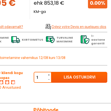
05 €
ehk 853,18 €
0.00%
KM-ga
kilt odavamalt?
Créez votre Devis en quelques clics
1-
AMINE
TURVALINE
KIIRTOIMETUS
aastane
K
MAKSMINE
garantii
toimetamine vahemikus 12/08 kuni 13/08
 kliendi kogu
LISA OSTUKORVI
oopas
60 Arvustused
Põhitoode