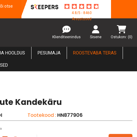
õi otse
4.8/5 - 8460
Arvustused
Klienditeenindus
Sisene
Ostukorv:
(0)
JA HOOLDUS
PESUMAJA
ROOSTEVABA TERAS
USED
kute Kandekäru
I
Tootekood :
HN877906
ta