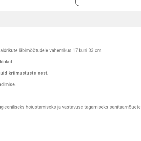
 taldrikute läbimõõtudele vahemikus 17 kuni 33 cm.
drikut.
kuid kriimustuste eest
.
adimise.
ügieeniliseks hoiustamiseks ja vastavuse tagamiseks sanitaarnõuetel