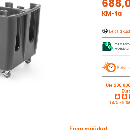
688,
KM-ta
Leidsid kus
TAGAST
VÕIMALI
Kohale
Üle 200 000
Eur
4.8/5 - 84
Enim müüdud