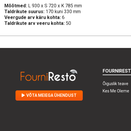
Mõõtmed:
L 930 x S 720 x K 785 mm
Taldrikute suurus:
170 kuni 330 mm
Veergude arv käru kohta:
6
Taldrikute arv veeru kohta:
50
FOURNIRES
Õiguslik teave
Kes Me Oleme
VÕTA MEIEGA ÜHENDUST