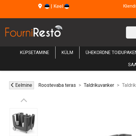
|
Keel
Kliend
KÜPSETAMINE
KÜLM
ÜHEKORDNE TOIDUPAKE
SAA
Eelmine
Roostevaba teras
Taldrikuvanker
Taldri