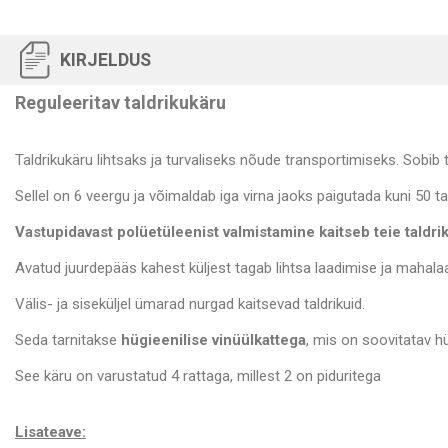
KIRJELDUS
Reguleeritav taldrikukäru
Taldrikukäru lihtsaks ja turvaliseks nõude transportimiseks. Sobib
Sellel on 6 veergu ja võimaldab iga virna jaoks paigutada kuni 50 tal
Vastupidavast polüetüleenist valmistamine kaitseb teie taldri
Avatud juurdepääs kahest küljest tagab lihtsa laadimise ja mahala
Välis- ja siseküljel ümarad nurgad kaitsevad taldrikuid.
Seda tarnitakse
hügieenilise vinüülkattega
, mis on soovitatav h
See käru on varustatud 4 rattaga, millest 2 on piduritega
Lisateave: