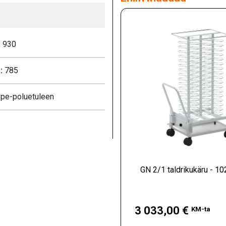
:
930
:
785
pe-poluetuleen
GN 2/1 taldrikukäru - 102
Hind
3 033,00 €
KM-ta