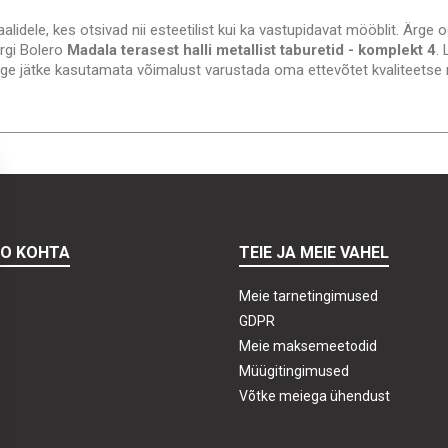
lidele, kes otsivad nii esteetilist kui ka vastupidavat mööblit. Ärge
rgi Bolero
Madala terasest halli metallist taburetid - komplekt 4
.
 Ärge jätke kasutamata võimalust varustada oma ettevõtet kvaliteetse
TO KOHTA
TEIE JA MEIE VAHEL
Meie tarnetingimused
GDPR
Meie maksemeetodid
Müügitingimused
Võtke meiega ühendust