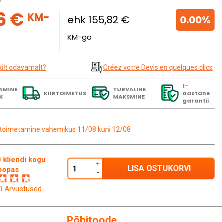
a
6 €
KM-
ehk 155,82 €
0.00%
KM-ga
kilt odavamalt?
Créez votre Devis en quelques clics
1-
AMINE
TURVALINE
KIIRTOIMETUS
aastane
K
MAKSMINE
garantii
toimetamine vahemikus 11/08 kuni 12/08
 kliendi kogu
LISA OSTUKORVI
oopas
60 Arvustused
Põhitoode