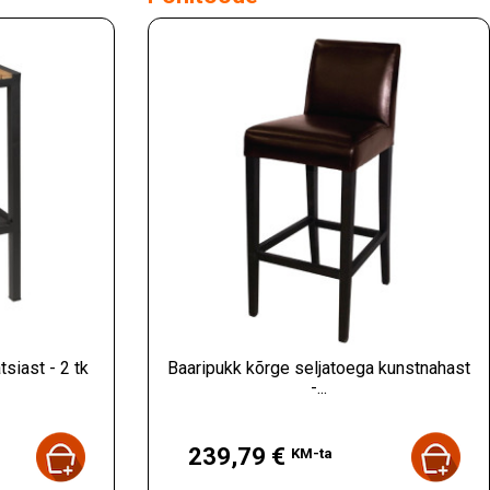
tsiast - 2 tk
Baaripukk kõrge seljatoega kunstnahast
-...
Hind
239,79 €
KM-ta