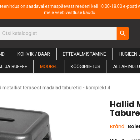
iteenindus on saadaval esmaspäevast reedeni kell 10.00-18.00 e-posti v
meie veebivestluse kaudu.
search
ND
KOHVIK / BAAR
ETTEVALMISTAMINE
HÜGIEEN 
L JA BUFFEE
MÖÖBEL
KÖÖGIRIIETUS
ALLAHINDL
d metallist terasest madalad taburetid - komplekt 4
Hallid 
Tabure
Bränd :
Bole