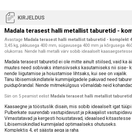
KIRJELDUS
Madala terasest halli metallist taburetid - ko
Avastage
Madala terasest halli metallist taburetid - komplekt 
3,45 kg, pikkusega 400 mm, sügavusega 400 mm ja kõrgusega 460 
olukorras. Nende halli metalli värv sobib ideaalselt kaasaegsetess
Madala terasest taburetid ei ole mitte ainult stiilsed, vaid k
muutes need sobivaks intensiivseks kasutamiseks nii sise- ku
nende liigutamise ja hoiustamise lihtsaks, kui see on vajalik.
Tänu libisemiskindlatele kummijalgadele pakuvad need taburetid
puidupõrandal. Nende mitmekülgsus võimaldab neid kohandada e
Siin on 5 peamist eelist
Madala terasest halli metallist tabureti
Kaasaegne ja tööstuslik disain, mis sobib ideaalselt igat tüüp
Pulberkate suurendab vastupidavust ja pikaajalist vastupidavu
Virnastatavad ja kergesti hoiustatavad, ideaalsed kitsastess
Libisemiskindlad kummijalad optimaalseks ohutuseks.
Komplektis 4, et säästa aega ja raha.