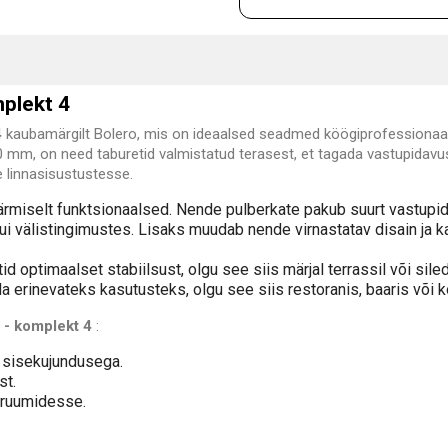
mplekt 4
4
kaubamärgilt Bolero, mis on ideaalsed seadmed köögiprofessionaal
mm, on need taburetid valmistatud terasest, et tagada vastupidavu
e linnasisustustesse.
a äärmiselt funktsionaalsed. Nende pulberkate pakub suurt vastupi
i välistingimustes. Lisaks muudab nende virnastatav disain ja 
 optimaalset stabiilsust, olgu see siis märjal terrassil või sile
rinevateks kasutusteks, olgu see siis restoranis, baaris või k
d - komplekt 4
:
i sisekujundusega.
st.
e ruumidesse.