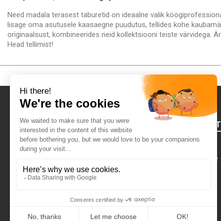
Need madala terasest taburetid on ideaalne valik köögiprofessionaa
lisage oma asutusele kaasaegne puudutus, tellides kohe kaubamä
originaalsust, kombineerides neid kollektsiooni teiste värvidega.
Head tellimist!
FOURNIRES
Õiguslik teave
Kes Me Oleme
VÕTA MEIEGA ÜHENDUST