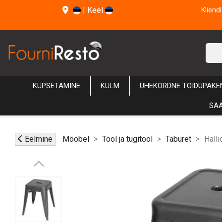
|
Keel
Kliend
KÜPSETAMINE
KÜLM
ÜHEKORDNE TOIDUPAKE
SAA
Eelmine
Mööbel
Tool ja tugitool
Taburet
Halli