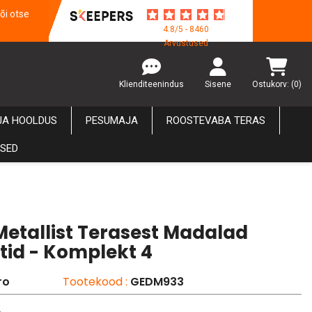
õi otse
4.8/5 - 8460
Arvustused
Klienditeenindus
Sisene
Ostukorv:
(0)
JA HOOLDUS
PESUMAJA
ROOSTEVABA TERAS
USED
Metallist Terasest Madalad
tid - Komplekt 4
ro
Tootekood :
GEDM933