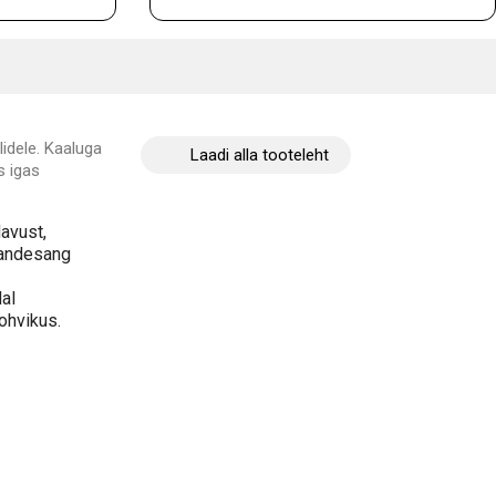
idele. Kaaluga
Laadi alla tooteleht
s igas
davust,
kandesang
dal
ohvikus.