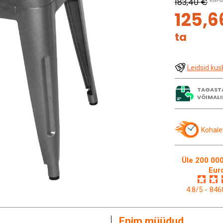
183,40 €
KM-t
125,6
ta
Leidsid kus
TAGAST
VÕIMALI
Kohale
Üle 200 000
Eur
4.8/5 - 84
Enim müüdud