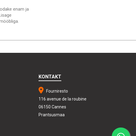
 oodake enam ja
 Lisage
 mööbliga.
KONTAKT
Fourniresto
116 avenue de la roubine
06150 Cannes
Prantsusmaa