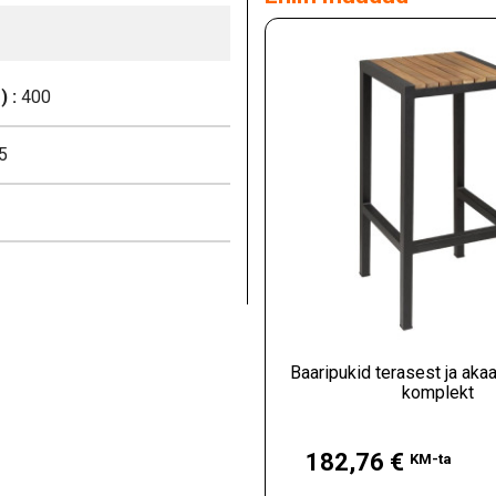
 :
400
5
Baaripukid terasest ja akaa
komplekt
Hind
182,76 €
KM-ta