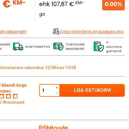
9 €
KM-
KM-
ehk 107,87 €
0.00%
ga
kilt odavamalt?
Créez votre Devis en quelques clics
1-
AMINE
TURVALINE
KIIRTOIMETUS
aastane
K
MAKSMINE
garantii
toimetamine vahemikus 12/08 kuni 13/08
 kliendi kogu
LISA OSTUKORVI
oopas
60 Arvustused
Põhitoode