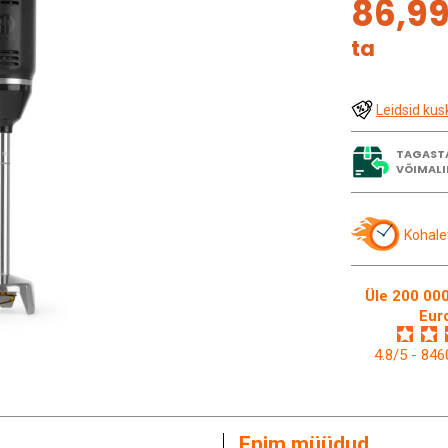
86,9
ta
Leidsid kus
TAGAST
VÕIMALI
Kohale
Üle 200 000
Eur
4.8/5 - 84
Enim müüdud