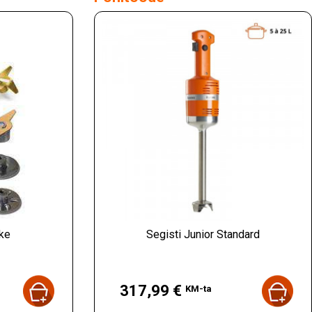
ke
Segisti Junior Standard
Hind
317,99 €
KM-ta