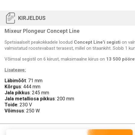
KIRJELDUS
Mixeur Plongeur Concept Line
Spetsiaalselt peakokkadele loodud
Concept Line'i segisti
on valm
valmistatud roostevabast terasest, millel on titaankiht. Sobib 1 kuni
Võimsal segistil on 6 kiirust, maksimaalne kiirus on
13 500 pööre
Lisateave:
Läbimõõt
: 71 mm
Kõrgus
: 444 mm
Jala pikkus
: 245 mm
Jala metalliosa pikkus
: 200 mm
Toide
: 230 V
Võimsus
: 250 W