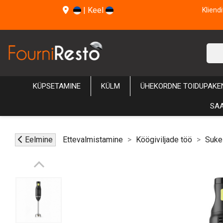
|
Keel
Kliend
KÜPSETAMINE
KÜLM
ÜHEKORDNE TOIDUPAKE
SAA
Eelmine
Ettevalmistamine
Köögiviljade töö
Suke