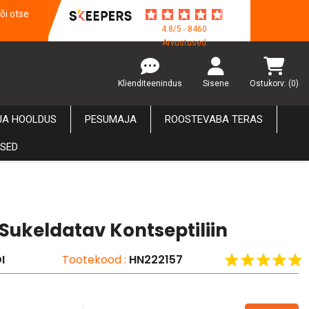
õi otse
4.8/5 - 8460
Arvustused
Klienditeenindus
Sisene
Ostukorv:
(0)
JA HOOLDUS
PESUMAJA
ROOSTEVABA TERAS
USED
 Sukeldatav Kontseptiliin
I
Tootekood :
HN222157