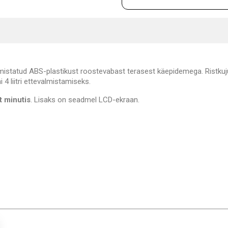
istatud ABS-plastikust roostevabast terasest käepidemega. Ristkuju
 4 liitri ettevalmistamiseks.
t minutis
. Lisaks on seadmel LCD-ekraan.