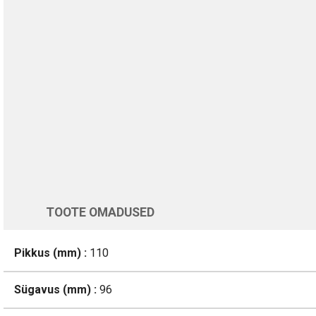
Kohaletoimetamine vahemikus 12/08 kuni 13/08
Üle 200 000 kliendi kogu Euroopas
4.8/5 - 8460 Arvustused
LISA OSTUKORVI
Varsti tagasi
TOOTE OMADUSED
Pikkus (mm) :
110
Sügavus (mm) :
96