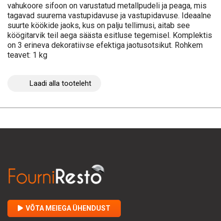
vahukoore sifoon on varustatud metallpudeli ja peaga, mis
tagavad suurema vastupidavuse ja vastupidavuse. Ideaalne
suurte köökide jaoks, kus on palju tellimusi, aitab see
köögitarvik teil aega säästa esitluse tegemisel. Komplektis
on 3 erineva dekoratiivse efektiga jaotusotsikut. Rohkem
teavet: 1 kg
Laadi alla tooteleht
VÕTA MEIEGA ÜHENDUST