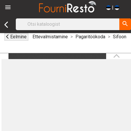

|
search
Eelmine
Ettevalmistamine
Pagaritöökoda
Sifoon