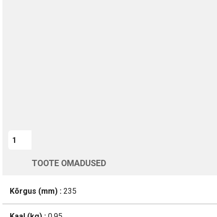
TURVALINE MAKSMINE
1-aastane garantii
Kohaletoimetamine vahemikus 12/08 kuni 13/08
Üle 200 000 kliendi kogu Euroopas
4.8/5 - 8460 Arvustused
LISA OSTUKORVI
TOOTE OMADUSED
Kõrgus (mm) :
235
Kaal (kg) :
0.95