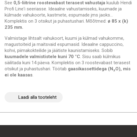
See
0,5-liitrine roostevabast terasest vahustaja
kuulub Hendi
Profi Line'i seeriasse. Ideaalne vahustamiseks, kuumade ja
külmade vahukoorte, kastmete, espumade jms jaoks...
Komplektis on 3 otsikut ja puhastushari. Mõõtmed:
ø 85 x (k)
235 mm.
Valmistage lihtsalt vahukoort, kuumi ja külmad vahukomme,
magustoiteid ja maitsvaid espumasid. Ideaalne cappuccino,
kohvi, piimakokteilide ja jäätiste kaunistamiseks. Sobib
kuumadele valmististele kuni 70 °C
. Sisu saab külmikus
säilitada kuni 14 päeva. Komplektis on 3 roostevabast terasest
otsikut ja puhastushari. Töötab
gaasikassettidega (N₂O), mis
ei ole kaasas
.
Laadi alla tooteleht