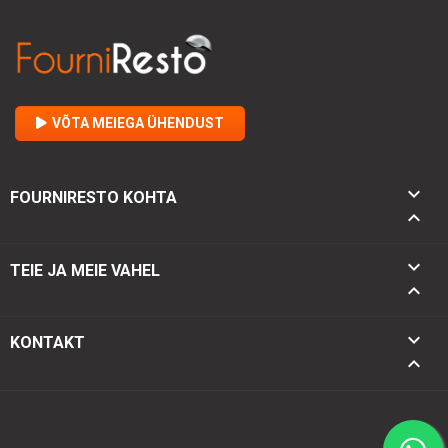
VÕTA MEIEGA ÜHENDUST

FOURNIRESTO KOHTA


TEIE JA MEIE VAHEL

keyboard_arrow_down
KONTAKT
keyboard_arrow_up