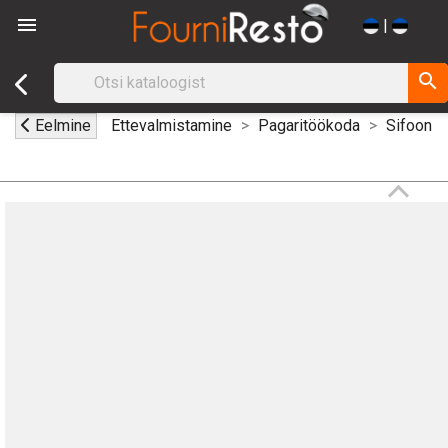

|
search
Eelmine
Ettevalmistamine
Pagaritöökoda
Sifoon