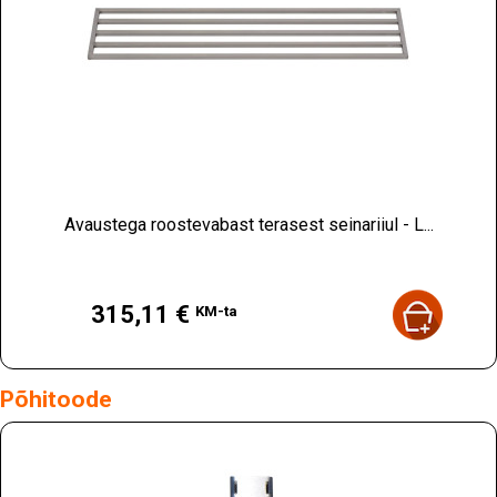
Avaustega roostevabast terasest seinariiul - L...
Hind
315,11 €
KM-ta
Põhitoode