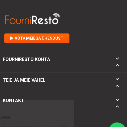
VÕTA MEIEGA ÜHENDUST

FOURNIRESTO KOHTA


TEIE JA MEIE VAHEL

keyboard_arrow_down
KONTAKT
keyboard_arrow_up