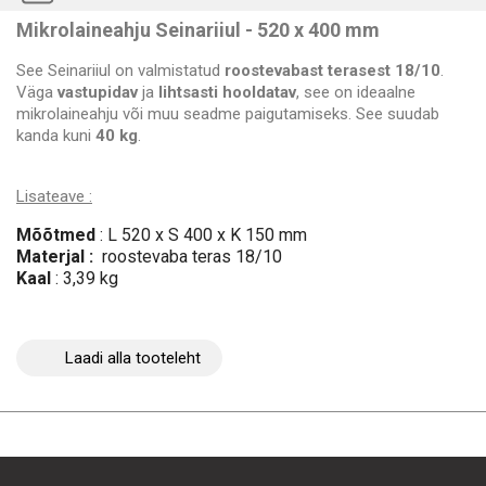
Mikrolaineahju Seinariiul - 520 x 400 mm
See Seinariiul on valmistatud
roostevabast terasest 18/10
.
Väga
vastupidav
ja
lihtsasti hooldatav
, see on ideaalne
mikrolaineahju või muu seadme paigutamiseks. See suudab
kanda kuni
40 kg
.
Lisateave :
Mõõtmed
: L 520 x S 400 x K 150 mm
Materjal :
roostevaba teras 18/10
Kaal
: 3,39 kg
Laadi alla tooteleht