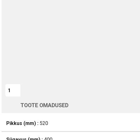
TURVALINE MAKSMINE
1-aastane garantii
Kohaletoimetamine vahemikus 12/08 kuni 13/08
Üle 200 000 kliendi kogu Euroopas
4.8/5 - 8460 Arvustused
LISA OSTUKORVI
TOOTE OMADUSED
Pikkus (mm) :
520
Sügavus (mm) :
400