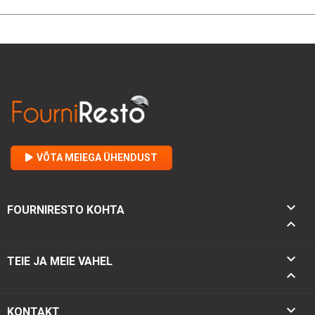
VÕTA MEIEGA ÜHENDUST

FOURNIRESTO KOHTA


TEIE JA MEIE VAHEL

keyboard_arrow_down
KONTAKT