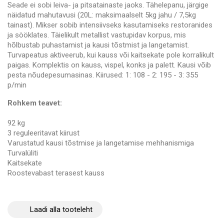
Seade ei sobi leiva- ja pitsatainaste jaoks. Tähelepanu, järgige
näidatud mahutavusi (20L: maksimaalselt 5kg jahu / 7,5kg
tainast). Mikser sobib intensiivseks kasutamiseks restoranides
ja sööklates. Täielikult metallist vastupidav korpus, mis
hõlbustab puhastamist ja kausi tõstmist ja langetamist.
Turvapeatus aktiveerub, kui kauss või kaitsekate pole korralikult
paigas. Komplektis on kauss, vispel, konks ja palett. Kausi võib
pesta nõudepesumasinas. Kiirused: 1: 108 - 2: 195 - 3: 355
p/min
Rohkem teavet:
92 kg
3 reguleeritavat kiirust
Varustatud kausi tõstmise ja langetamise mehhanismiga
Turvalüliti
Kaitsekate
Roostevabast terasest kauss
Laadi alla tooteleht