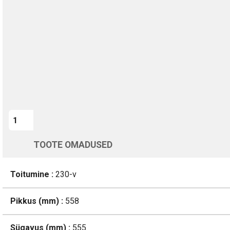
Kohaletoimetamine vahemikus 12/08 kuni 13/08
Üle 200 000 kliendi kogu Euroopas
4.8/5 - 8460 Arvustused
LISA OSTUKORVI
TOOTE OMADUSED
Toitumine :
230-v
Pikkus (mm) :
558
Sügavus (mm) :
555