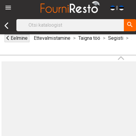

|
search
Eelmine
Ettevalmistamine
Taigna töö
Segisti
20