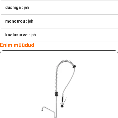
dushiga :
jah
monotrou :
jah
kaelusurve :
jah
Enim müüdud