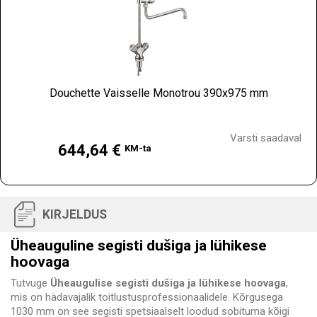
Douchette Vaisselle Monotrou 390x975 mm
Hind
Varsti saadaval
644,64 €
KM-ta
KIRJELDUS
Üheauguline segisti dušiga ja lühikese
hoovaga
Tutvuge
Üheaugulise segisti dušiga ja lühikese hoovaga
,
mis on hädavajalik toitlustusprofessionaalidele. Kõrgusega
1030 mm on see segisti spetsiaalselt loodud sobituma kõigi