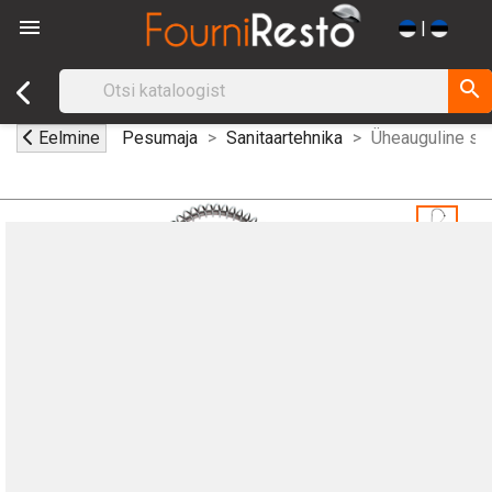

|
search
Eelmine
Pesumaja
Sanitaartehnika
Üheauguline seg