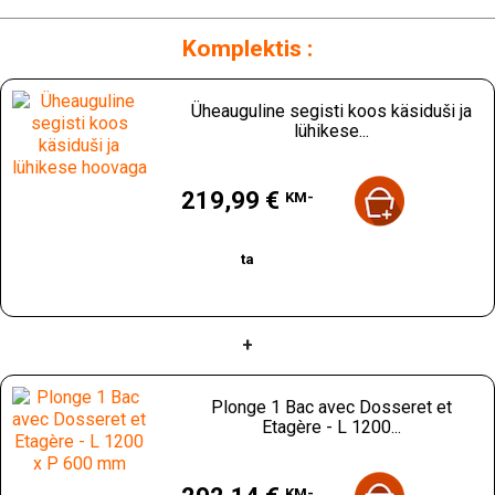
Hankige endale FourniResto kaubamärgi Üheauguline segisti
dušiga ja lühikese hoovaga ning nautige tõhusat tööriista oma
Komplektis :
kulinaarsete tegevuste jaoks. Ärge jätke midagi juhuse hooleks
ja valige usaldusväärne ja praktiline varustus.
Üheauguline segisti koos käsiduši ja
lühikese...
Hind
219,99 €
KM-
ta
+
Plonge 1 Bac avec Dosseret et
Etagère - L 1200...
Hind
KM-