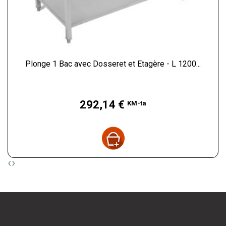
Plonge 1 Bac avec Dosseret et Etagère - L 1200...
Hind
292,14 €
KM-ta
‹
›