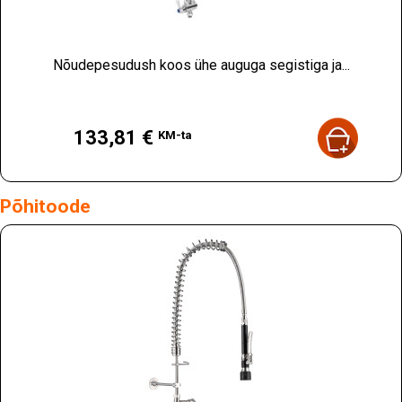
Nõudepesudush koos ühe auguga segistiga ja...
Hind
133,81 €
KM-ta
Põhitoode