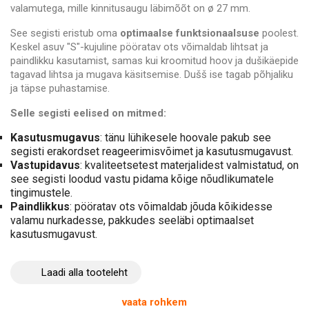
valamutega, mille kinnitusaugu läbimõõt on ø 27 mm.
See segisti eristub oma
optimaalse funktsionaalsuse
poolest.
Keskel asuv "S"-kujuline pööratav ots võimaldab lihtsat ja
paindlikku kasutamist, samas kui kroomitud hoov ja dušikäepide
tagavad lihtsa ja mugava käsitsemise. Dušš ise tagab põhjaliku
ja täpse puhastamise.
Selle segisti eelised on mitmed:
Kasutusmugavus
: tänu lühikesele hoovale pakub see
segisti erakordset reageerimisvõimet ja kasutusmugavust.
Vastupidavus
: kvaliteetsetest materjalidest valmistatud, on
see segisti loodud vastu pidama kõige nõudlikumatele
tingimustele.
Paindlikkus
: pööratav ots võimaldab jõuda kõikidesse
valamu nurkadesse, pakkudes seeläbi optimaalset
kasutusmugavust.
Tõhusus
: põhiline dušš tagab põhjaliku ja täpse
puhastamise, mis on ideaalne köögiprofessionaalidele.
Laadi alla tooteleht
Esteetika
: kroomitud hoovaga toob see segisti teie
tööruumi kaasa kaasaegse ja elegantse puudutuse.
vaata rohkem