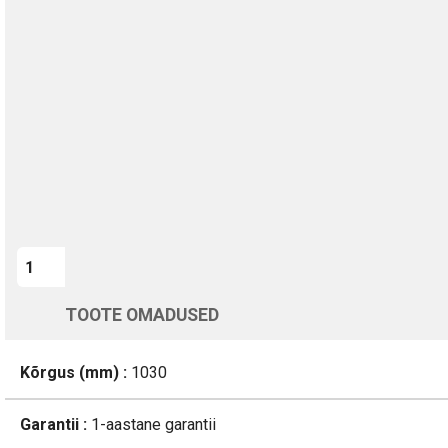
TURVALINE MAKSMINE
1-aastane garantii
Kohaletoimetamine vahemikus 11/08 kuni 12/08
Üle 200 000 kliendi kogu Euroopas
4.8/5 - 8460 Arvustused
LISA OSTUKORVI
TOOTE OMADUSED
Kõrgus (mm) :
1030
Garantii :
1-aastane garantii