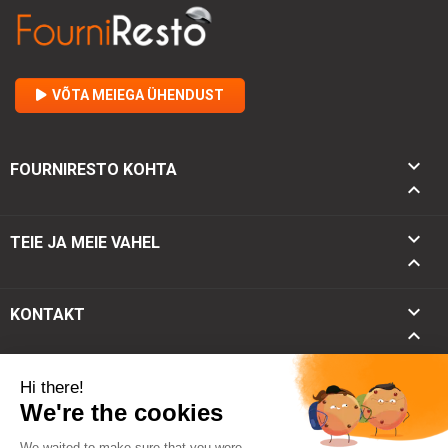
VÕTA MEIEGA ÜHENDUST

FOURNIRESTO KOHTA


TEIE JA MEIE VAHEL

keyboard_arrow_down
KONTAKT
keyboard_arrow_up