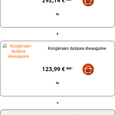
292,14 €
ta
+
Köögikraani dušipea üheauguline
Hind
123,99 €
KM-
ta
=