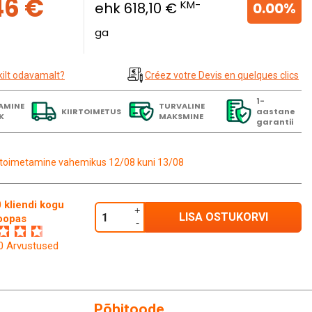
46 €
KM-
ehk 618,10 €
0.00%
ga
kilt odavamalt?
Créez votre Devis en quelques clics
1-
AMINE
TURVALINE
KIIRTOIMETUS
aastane
K
MAKSMINE
garantii
toimetamine vahemikus 12/08 kuni 13/08
 kliendi kogu
LISA OSTUKORVI
oopas
60 Arvustused
Põhitoode