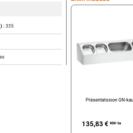
 :
335
as
Präsentatsioon GN-ka
Hind
135,83 €
KM-ta