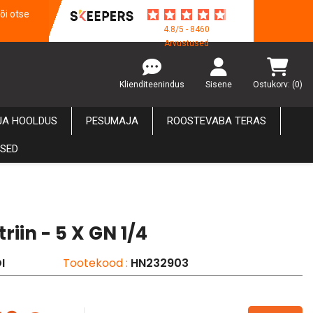
õi otse
4.8/5 - 8460
Arvustused
Klienditeenindus
Sisene
Ostukorv:
(0)
JA HOOLDUS
PESUMAJA
ROOSTEVABA TERAS
USED
riin - 5 X GN 1/4
I
Tootekood :
HN232903