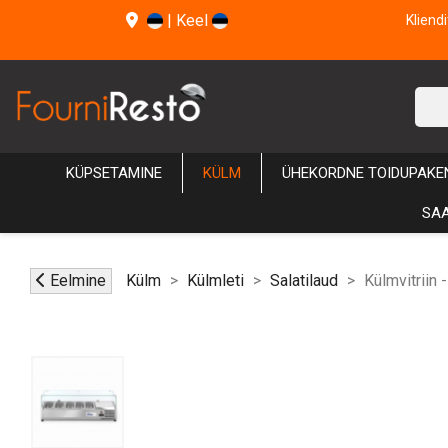
|
Keel
Kliend
KÜPSETAMINE
KÜLM
ÜHEKORDNE TOIDUPAKE
SAA
Eelmine
Külm
Külmleti
Salatilaud
Külmvitriin 