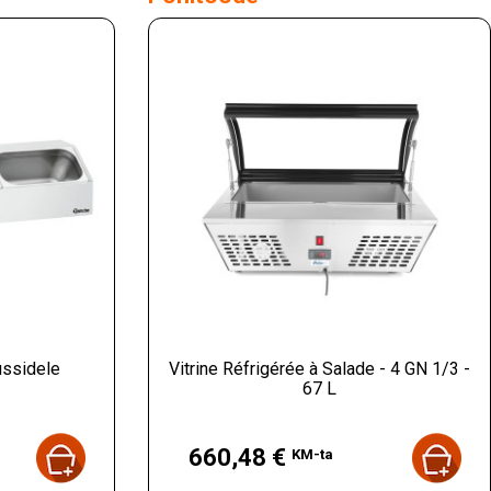
ussidele
Vitrine Réfrigérée à Salade - 4 GN 1/3 -
67 L
Hind
660,48 €
KM-ta