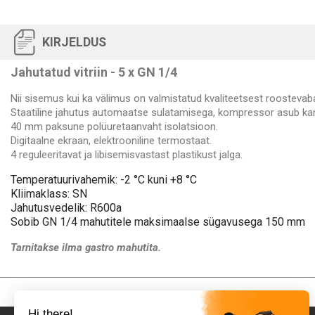
KIRJELDUS
Jahutatud vitriin - 5 x GN 1/4
Nii sisemus kui ka välimus on valmistatud kvaliteetsest roostevabas
Staatiline jahutus automaatse sulatamisega, kompressor asub kam
40 mm paksune polüuretaanvaht isolatsioon.
Digitaalne ekraan, elektrooniline termostaat.
4 reguleeritavat ja libisemisvastast plastikust jalga.
Temperatuurivahemik: -2 °C kuni +8 °C
Kliimaklass: SN
Jahutusvedelik: R600a
Sobib GN 1/4 mahutitele maksimaalse sügavusega 150 mm
Tarnitakse ilma gastro mahutita.