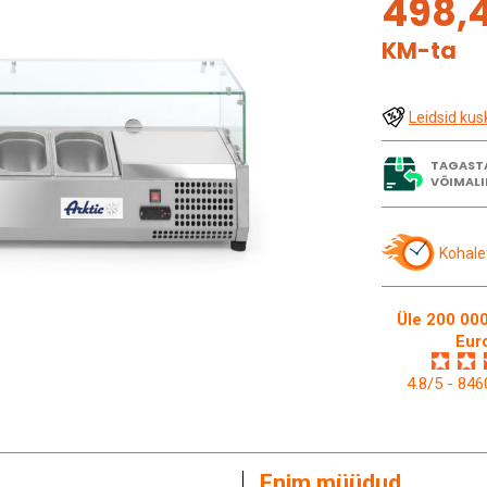
498,
KM-ta
Leidsid kus
TAGAST
VÕIMALI
Kohale
Üle 200 000
Eur
4.8/5 - 84
Enim müüdud