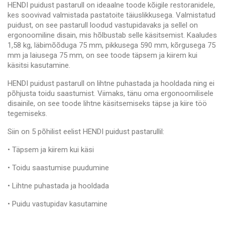
HENDI puidust pastarull on ideaalne toode kõigile restoranidele,
kes soovivad valmistada pastatoite täiuslikkusega. Valmistatud
puidust, on see pastarull loodud vastupidavaks ja sellel on
ergonoomiline disain, mis hõlbustab selle käsitsemist. Kaaludes
1,58 kg, läbimõõduga 75 mm, pikkusega 590 mm, kõrgusega 75
mm ja laiusega 75 mm, on see toode täpsem ja kiirem kui
käsitsi kasutamine.
HENDI puidust pastarull on lihtne puhastada ja hooldada ning ei
põhjusta toidu saastumist. Viimaks, tänu oma ergonoomilisele
disainile, on see toode lihtne käsitsemiseks täpse ja kiire töö
tegemiseks.
Siin on 5 põhilist eelist HENDI puidust pastarullil:
• Täpsem ja kiirem kui käsi
• Toidu saastumise puudumine
• Lihtne puhastada ja hooldada
• Puidu vastupidav kasutamine
• Ergonoomiline disain ja lihtne käsitsemine