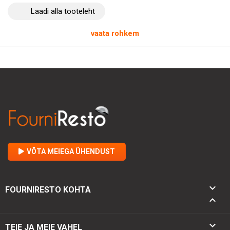
Laadi alla tooteleht
HENDI puidust pastarull on täiuslik toode restoranipidajatele,
kes soovivad valmistada pastatoite kompromissitult!
vaata rohkem
VÕTA MEIEGA ÜHENDUST

FOURNIRESTO KOHTA


TEIE JA MEIE VAHEL