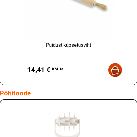
Puidust küpsetusviht
Hind
14,41 €
KM-ta
Põhitoode