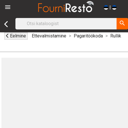

|
search
Eelmine
Ettevalmistamine
Pagaritöökoda
Rullik