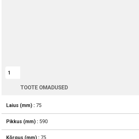
Kohaletoimetamine vahemikus 12/08 kuni 13/08
Üle 200 000 kliendi kogu Euroopas
4.8/5 - 8460 Arvustused
LISA OSTUKORVI
TOOTE OMADUSED
Laius (mm) :
75
Pikkus (mm) :
590
Kõrgus (mm) :
75