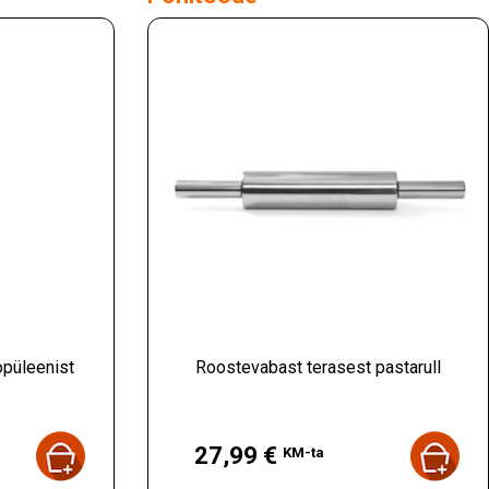
opüleenist
Roostevabast terasest pastarull
Hind
27,99 €
KM-ta