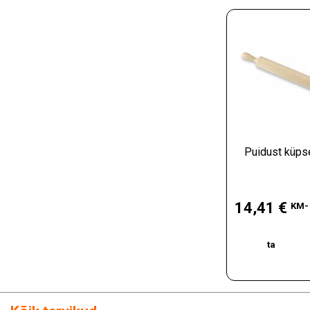
Puidust küps
Hind
14,41 €
KM-
ta