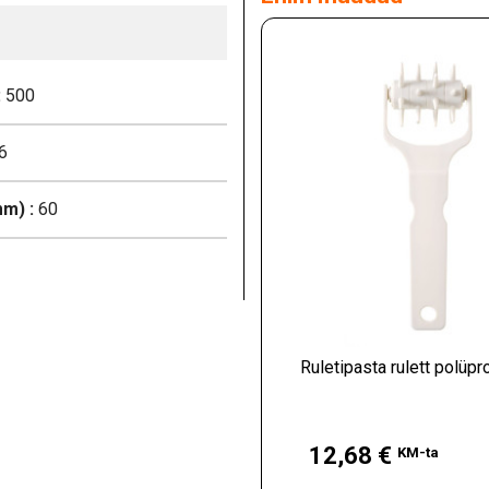
:
500
6
m) :
60
Ruletipasta rulett polüpr
Hind
12,68 €
KM-ta