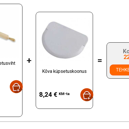
Ko
2
+
=
etusviht
TEHKE
Kõva küpsetuskoonus
Hind
8,24 €
KM-ta