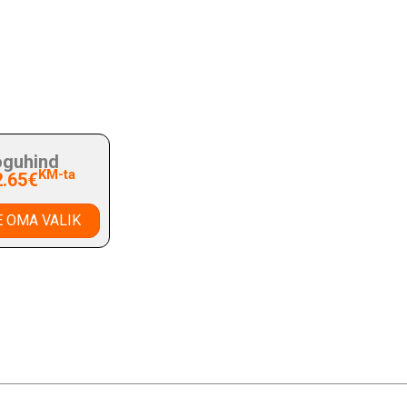
guhind
KM-ta
2.65€
 OMA VALIK