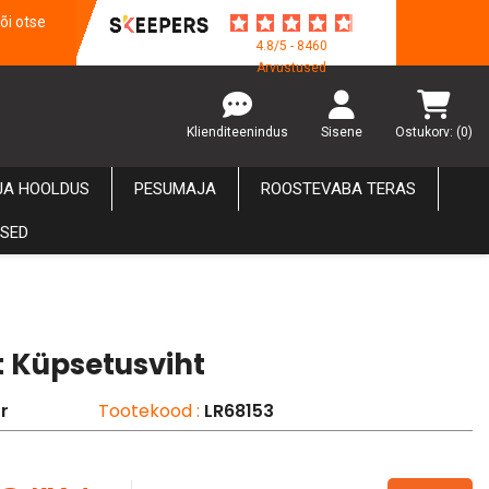
õi otse
4.8/5 - 8460
Arvustused
Klienditeenindus
Sisene
Ostukorv:
(0)
JA HOOLDUS
PESUMAJA
ROOSTEVABA TERAS
USED
t Küpsetusviht
r
Tootekood :
LR68153