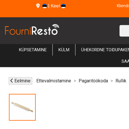
|
Keel
Kliend
KÜPSETAMINE
KÜLM
ÜHEKORDNE TOIDUPAKE
SAA
Eelmine
Ettevalmistamine
Pagaritöökoda
Rullik