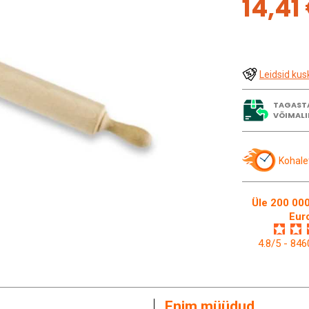
14,41
Leidsid kus
TAGAST
VÕIMALI
Kohale
Üle 200 000
Eur
4.8/5 - 84
Enim müüdud