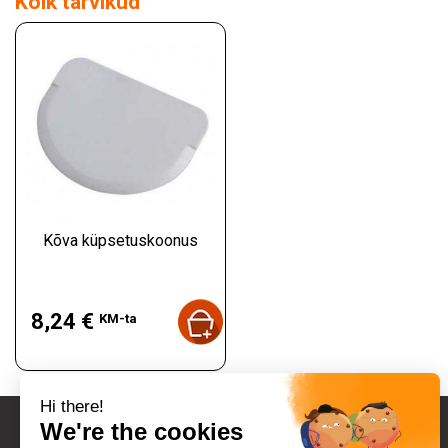
Kõik tarvikud
Kõva küpsetuskoonus
Hind
8,24 €
KM-ta