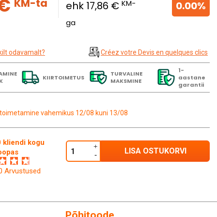
 €
KM-ta
KM-
ehk 17,86 €
0.00%
ga
kilt odavamalt?
Créez votre Devis en quelques clics
1-
AMINE
TURVALINE
KIIRTOIMETUS
aastane
K
MAKSMINE
garantii
toimetamine vahemikus 12/08 kuni 13/08
 kliendi kogu
LISA OSTUKORVI
oopas
60 Arvustused
Põhitoode