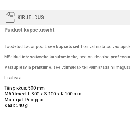
KIRJELDUS
Puidust küpsetusviht
Toodetud Lacor poolt, see
küpsetusviht
on valmistatud vastupida
Mõeldud
intensiivseks kasutamiseks
, see on ideaalne
professio
Vastupidav
ja
praktiline
, see võimaldab teil valmistada nii magusa
Lisateave:
Täispikkus: 500 mm
Mõõtmed:
L 300 x S 100 x K 100 mm
Materjal:
Pöögipuit
Kaal:
540 g