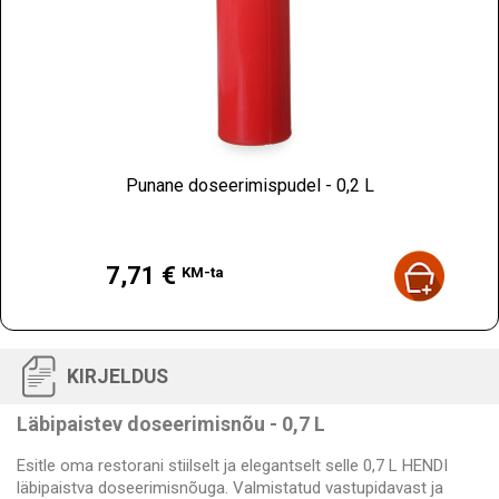
Punane doseerimispudel - 0,2 L
Hind
7,71 €
KM-ta
KIRJELDUS
Läbipaistev doseerimisnõu - 0,7 L
Esitle oma restorani stiilselt ja elegantselt selle 0,7 L HENDI
läbipaistva doseerimisnõuga. Valmistatud vastupidavast ja