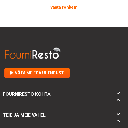
kauem värskena. Teid võlub selle kasutusmugavus ja
vaata rohkem
efektiivsus!
VÕTA MEIEGA ÜHENDUST

FOURNIRESTO KOHTA


TEIE JA MEIE VAHEL
