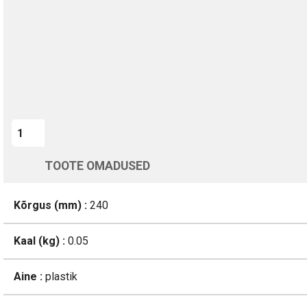
Kohaletoimetamine vahemikus 12/08 kuni 13/08
Üle 200 000 kliendi kogu Euroopas
4.8/5 - 8460 Arvustused
LISA OSTUKORVI
TOOTE OMADUSED
Kõrgus (mm) :
240
Kaal (kg) :
0.05
Aine :
plastik