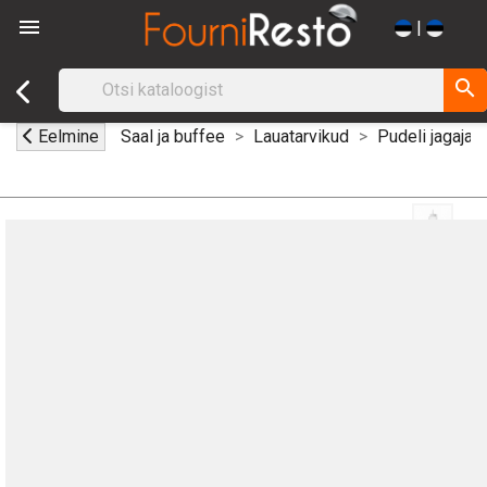

|
search
Eelmine
Saal ja buffee
Lauatarvikud
Pudeli jagaja