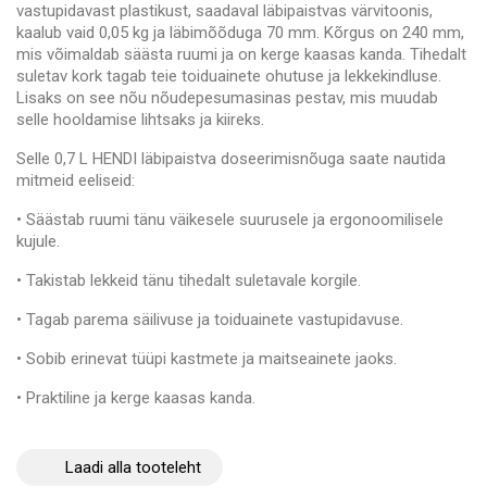
vastupidavast plastikust, saadaval läbipaistvas värvitoonis,
kaalub vaid 0,05 kg ja läbimõõduga 70 mm. Kõrgus on 240 mm,
mis võimaldab säästa ruumi ja on kerge kaasas kanda. Tihedalt
suletav kork tagab teie toiduainete ohutuse ja lekkekindluse.
Lisaks on see nõu nõudepesumasinas pestav, mis muudab
selle hooldamise lihtsaks ja kiireks.
Selle 0,7 L HENDI läbipaistva doseerimisnõuga saate nautida
mitmeid eeliseid:
• Säästab ruumi tänu väikesele suurusele ja ergonoomilisele
kujule.
• Takistab lekkeid tänu tihedalt suletavale korgile.
• Tagab parema säilivuse ja toiduainete vastupidavuse.
• Sobib erinevat tüüpi kastmete ja maitseainete jaoks.
• Praktiline ja kerge kaasas kanda.
Lisage oma restoranile elegantsi puudutus selle 0,7 L HENDI
läbipaistva doseerimisnõuga. Selle kvaliteet ja vastupidavus
Laadi alla tooteleht
võimaldavad teil seda mitu korda kasutada ja hoida toiduaineid