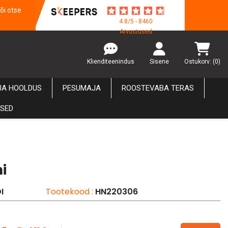
õi otse
4.8/5 - 8460
Arvustused
Klienditeenindus
Sisene
Ostukorv:
(0)
JA HOOLDUS
PESUMAJA
ROOSTEVABA TERAS
USED
i
I
Tootekood :
HN220306