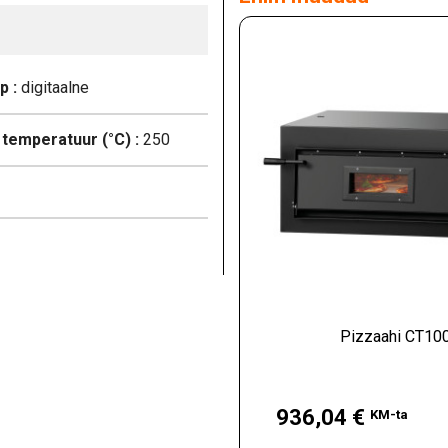
p :
digitaalne
temperatuur (°C) :
250
Pizzaahi CT10
Hind
936,04 €
KM-ta