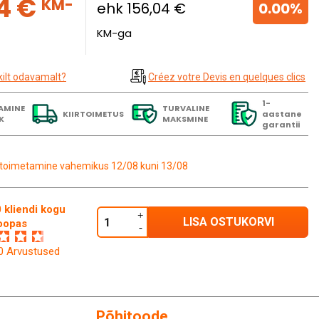
4 €
KM-
ehk 156,04 €
0.00%
KM-ga
kilt odavamalt?
Créez votre Devis en quelques clics
1-
AMINE
TURVALINE
KIIRTOIMETUS
aastane
K
MAKSMINE
garantii
toimetamine vahemikus 12/08 kuni 13/08
 kliendi kogu
LISA OSTUKORVI
oopas
60 Arvustused
Põhitoode