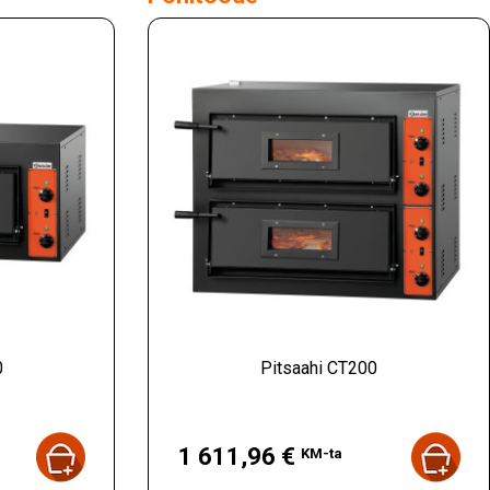
0
Pitsaahi CT200
Hind
1 611,96 €
KM-ta