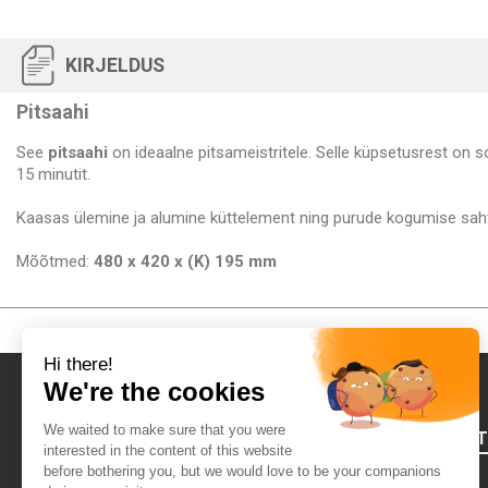
KIRJELDUS
Pitsaahi
See
pitsaahi
on ideaalne pitsameistritele. Selle küpsetusrest on so
15 minutit.
Kaasas ülemine ja alumine küttelement ning purude kogumise sahte
Mõõtmed:
480 x 420 x (K) 195 mm
FOURNIRES
Õiguslik teave