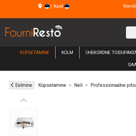
|
Keel
Kliend
KÜPSETAMINE
KÜLM
ÜHEKORDNE TOIDUPAKE
SAA
Eelmine
Küpsetamine
Neli
Professionaalne pits