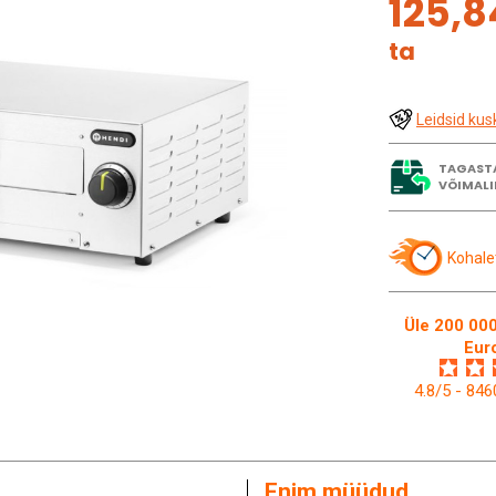
125,8
ta
Leidsid kus
TAGAST
VÕIMALI
Kohale
Üle 200 000
Eur
4.8/5 - 84
Enim müüdud