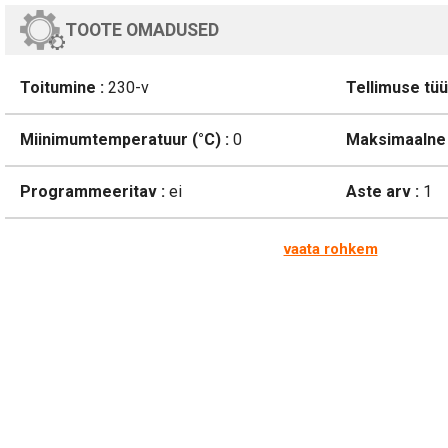
TOOTE OMADUSED
Toitumine :
230-v
Tellimuse tüü
Miinimumtemperatuur (°C) :
0
Maksimaalne 
Programmeeritav :
ei
Aste arv :
1
vaata rohkem