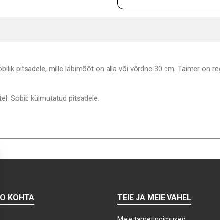
bilik pitsadele, mille läbimõõt on alla või võrdne 30 cm. Taimer on re
l. Sobib külmutatud pitsadele.
TO KOHTA
TEIE JA MEIE VAHEL
Meie tarnetingimused