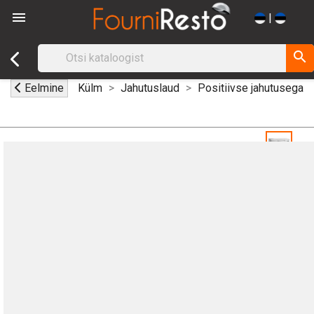

|
search
Eelmine
Külm
Jahutuslaud
Positiivse jahutusega s