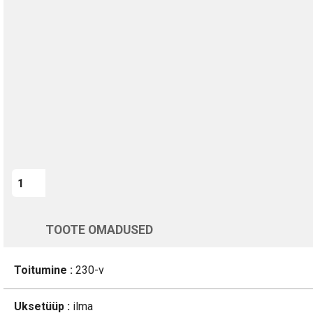
TURVALINE MAKSMINE
1-aastane garantii
Kohaletoimetamine vahemikus 12/08 kuni 13/08
Üle 200 000 kliendi kogu Euroopas
4.8/5 - 8460 Arvustused
LISA OSTUKORVI
Varsti tagasi
TOOTE OMADUSED
Toitumine :
230-v
Uksetüüp :
ilma