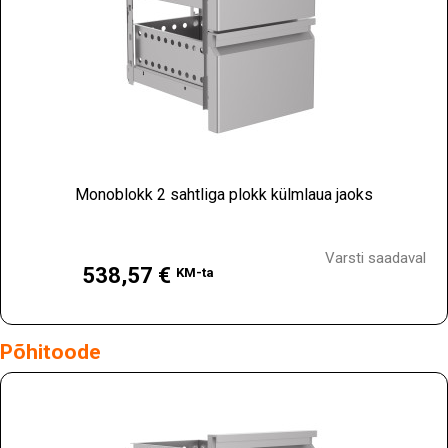
Monoblokk 2 sahtliga plokk külmlaua jaoks
Hind
Varsti saadaval
538,57 €
KM-ta
Põhitoode