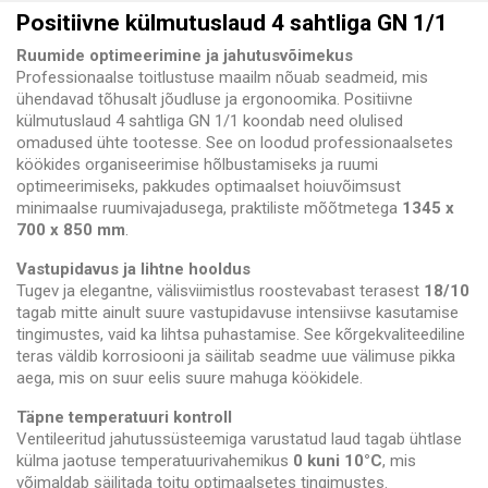
Positiivne külmutuslaud 4 sahtliga GN 1/1
Ruumide optimeerimine ja jahutusvõimekus
Professionaalse toitlustuse maailm nõuab seadmeid, mis
ühendavad tõhusalt jõudluse ja ergonoomika. Positiivne
külmutuslaud 4 sahtliga GN 1/1 koondab need olulised
omadused ühte tootesse. See on loodud professionaalsetes
köökides organiseerimise hõlbustamiseks ja ruumi
optimeerimiseks, pakkudes optimaalset hoiuvõimsust
minimaalse ruumivajadusega, praktiliste mõõtmetega
1345 x
700 x 850 mm
.
Vastupidavus ja lihtne hooldus
Tugev ja elegantne, välisviimistlus roostevabast terasest
18/10
tagab mitte ainult suure vastupidavuse intensiivse kasutamise
tingimustes, vaid ka lihtsa puhastamise. See kõrgekvaliteediline
teras väldib korrosiooni ja säilitab seadme uue välimuse pikka
aega, mis on suur eelis suure mahuga köökidele.
Täpne temperatuuri kontroll
Ventileeritud jahutussüsteemiga varustatud laud tagab ühtlase
külma jaotuse temperatuurivahemikus
0 kuni 10°C
, mis
võimaldab säilitada toitu optimaalsetes tingimustes.