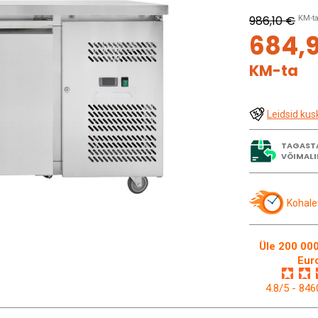
986,10 €
KM-t
684,
KM-ta
Leidsid kus
TAGAST
VÕIMALI
Kohale
Üle 200 000
Eur
4.8/5 - 84