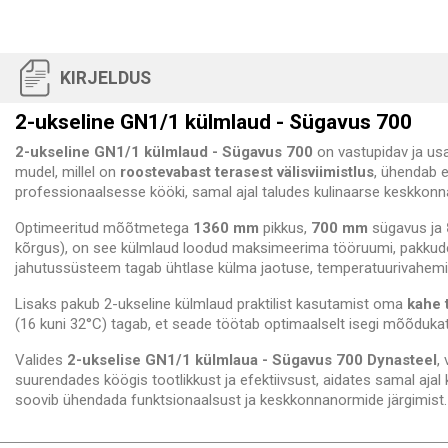
KIRJELDUS
2-ukseline GN1/1 külmlaud - Sügavus 700
2-ukseline GN1/1 külmlaud - Sügavus 700
on vastupidav ja usa
mudel, millel on
roostevabast terasest välisviimistlus
, ühendab e
professionaalsesse kööki, samal ajal taludes kulinaarse keskkonn
Optimeeritud mõõtmetega
1360 mm
pikkus,
700 mm
sügavus ja
kõrgus), on see külmlaud loodud maksimeerima tööruumi, pakkude
jahutussüsteem tagab ühtlase külma jaotuse, temperatuurivahem
Lisaks pakub 2-ukseline külmlaud praktilist kasutamist oma
kahe 
(16 kuni 32°C) tagab, et seade töötab optimaalselt isegi mõõduka
Valides
2-ukselise GN1/1 külmlaua - Sügavus 700 Dynasteel
,
suurendades köögis tootlikkust ja efektiivsust, aidates samal ajal
soovib ühendada funktsionaalsust ja keskkonnanormide järgimist.