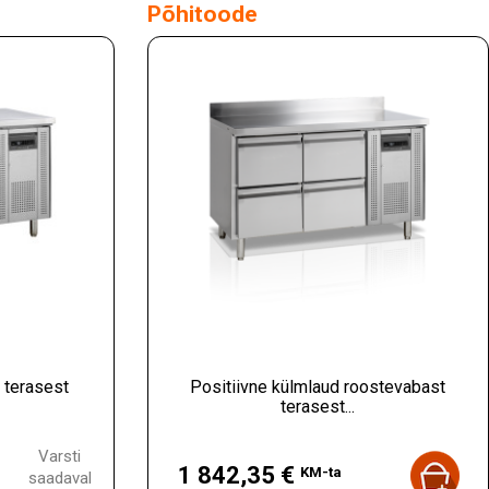
Põhitoode
 terasest
Positiivne külmlaud roostevabast
terasest...
Hind
Varsti
1 842,35 €
KM-ta
saadaval