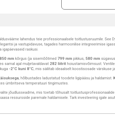
ldusväärne lahendus teie professionaalsele toitlustusruumile. See D
legantsi ja vastupidavuse, tagades harmoonilise integreerimise igas
a igapäevaseid raskusi.
850 mm
kõrgus (ja sisemõõtmed
799 mm
pikkus,
580 mm
sügavus
s samal ajal muljetavaldavat
282 liitrit
hoiustamisvõimsust. Ventile
ikuga
-2°C kuni 8°C
, mis säilitab ideaalselt koostisosade värskuse ja
täisuksega
, hõlbustades ladustatud toodete ligipääsu ja haldamist.
tes ümbritseva temperatuuri tingimustes.
 valite jõudlusseadme, mis toetab tõhusalt toitlustusprofessionaalide 
 kaasa ressursside paremale haldamisele. Tark investeering igale asu