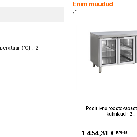
Enim müüdud
eratuur (°C) :
-2
Positiivne roostevabast
külmlaud - 2...
Hind
1 454,31 €
KM-ta