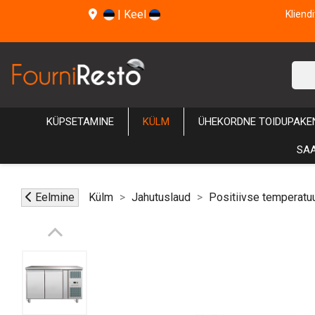
|
Keel
Kliend
KÜPSETAMINE
KÜLM
ÜHEKORDNE TOIDUPAKE
SAA
Eelmine
Külm
Jahutuslaud
Positiivse temperatuu