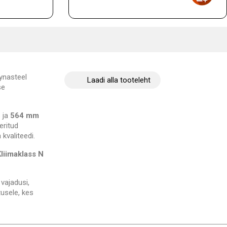
ynasteel
Laadi alla tooteleht
se
 ja
564 mm
eritud
 kvaliteedi.
Kliimaklass N
vajadusi,
tusele, kes