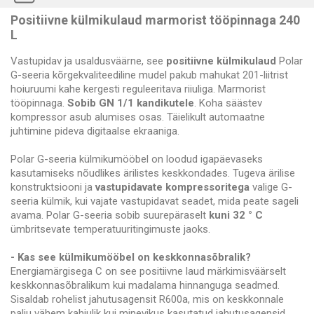
Positiivne külmikulaud marmorist tööpinnaga 240
L
Vastupidav ja usaldusväärne, see
positiivne külmikulaud
Polar
G-seeria kõrgekvaliteediline mudel pakub mahukat 201-liitrist
hoiuruumi kahe kergesti reguleeritava riiuliga. Marmorist
tööpinnaga.
Sobib GN 1/1 kandikutele
. Koha säästev
kompressor asub alumises osas. Täielikult automaatne
juhtimine pideva digitaalse ekraaniga.
Polar G-seeria külmikumööbel on loodud igapäevaseks
kasutamiseks nõudlikes ärilistes keskkondades. Tugeva ärilise
konstruktsiooni ja
vastupidavate kompressoritega
valige G-
seeria külmik, kui vajate vastupidavat seadet, mida peate sageli
avama. Polar G-seeria sobib suurepäraselt
kuni 32 ° C
ümbritsevate temperatuuritingimuste jaoks.
- Kas see külmikumööbel on keskkonnasõbralik?
Energiamärgisega C on see positiivne laud märkimisväärselt
keskkonnasõbralikum kui madalama hinnanguga seadmed.
Sisaldab rohelist jahutusagensit R600a, mis on keskkonnale
palju vähem kahjulik kui minevikus kasutatud jahutusagensid.