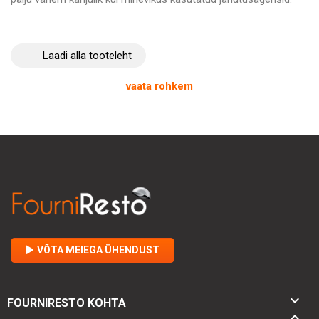
- Mis on graniittööpinna eelis?
Graniittööpind on mitte ainult äärmiselt vastupidav, vaid jääb ka
Laadi alla tooteleht
jahedaks - isegi kuumades professionaalsetes köökides.
Siledad ja jahedad pinnad on ideaalsed taigna sõtkumiseks.
vaata rohkem
- Kuidas puhastada õhufiltrit?
Õhufiltri puhastamiseks keerake lihtsalt juhtpaneeli kõrval olev
filtriplaat lahti. Filterit saab kergesti harjaga puhastada ja
seejärel tagasi paigaldada.
Lisateave:
6 x 1/1GN
Jahutusagens R600a
Reguleeritavad riiulid
Poolautomaatne sulatus ajavahemikuga
Koha säästev kompressor alumises osas
VÕTA MEIEGA ÜHENDUST
60 mm isolatsioon
Ventileeritud jahutus
97 kg

FOURNIRESTO KOHTA
