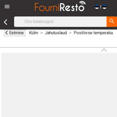

|
search
Eelmine
Külm
Jahutuslaud
Positiivse temperatuuri