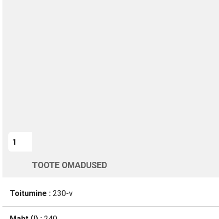
TURVALINE MAKSMINE
1-aastane garantii
Kohaletoimetamine vahemikus 12/08 kuni 13/08
Üle 200 000 kliendi kogu Euroopas
4.8/5 - 8460 Arvustused
LISA OSTUKORVI
TOOTE OMADUSED
Toitumine :
230-v
Maht (l) :
240