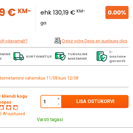
a
99 €
KM-
KM-
ehk 130,19 €
0.00%
ga
kilt odavamalt?
Créez votre Devis en quelques clics
1-
AMINE
TURVALINE
KIIRTOIMETUS
aastane
K
MAKSMINE
garantii
toimetamine vahemikus 11/08 kuni 12/08
 kliendi kogu
LISA OSTUKORVI
oopas
60 Arvustused
Varsti tagasi