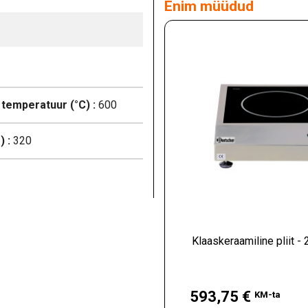
Enim müüdud
temperatuur (°C) :
600
 :
320
Klaaskeraamiline pliit -
Hind
593,75 €
KM-ta