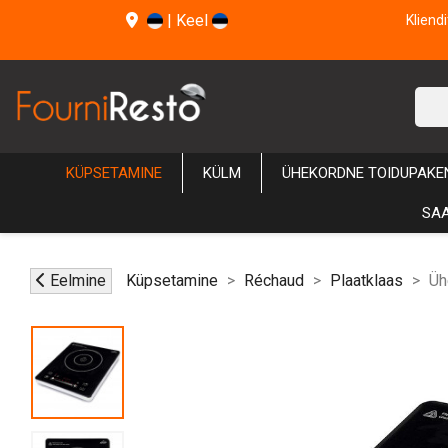
|
Keel
Kliend
KÜPSETAMINE
KÜLM
ÜHEKORDNE TOIDUPAKE
SAA
Eelmine
Küpsetamine
Réchaud
Plaatklaas
Üh