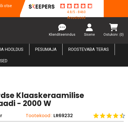
õi otse
4.8/5 - 8460
Arvustused
Klienditeenindus
Sisene
Ostukorv:
(0)
JA HOOLDUS
PESUMAJA
ROOSTEVABA TERAS
USED
dse Klaaskeraamilise
laadi - 2000 W
r
Tootekood :
LR69232