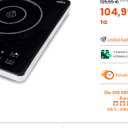
125,55 €
KM-t
104,
ta
Leidsid kus
TAGAST
VÕIMALI
Kohale
Üle 200 000
Eur
4.8/5 - 84