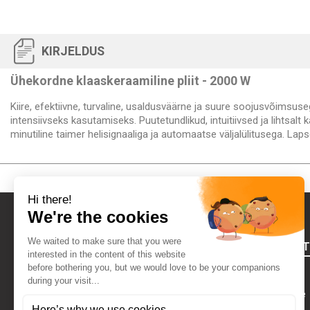
KIRJELDUS
Ühekordne klaaskeraamiline pliit - 2000 W
Kiire, efektiivne, turvaline, usaldusväärne ja suure soojusvõimsuse
intensiivseks kasutamiseks. Puutetundlikud, intuitiivsed ja lihtsal
minutiline taimer helisignaaliga ja automaatse väljalülitusega. 
FOURNIRES
Õiguslik teave
Kes Me Oleme
VÕTA MEIEGA ÜHENDUST