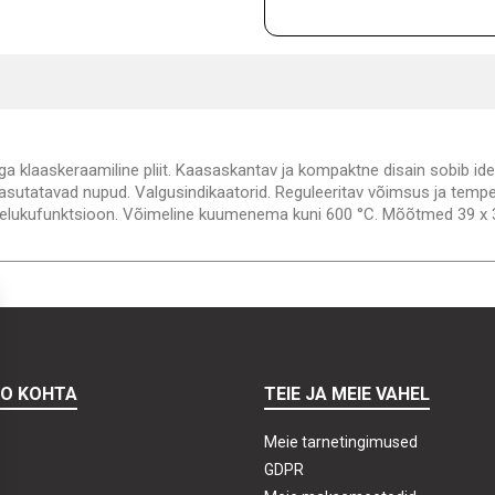
ga klaaskeraamiline pliit. Kaasaskantav ja kompaktne disain sobib ide
t kasutatavad nupud. Valgusindikaatorid. Reguleeritav võimsus ja tempe
Lapselukufunktsioon. Võimeline kuumenema kuni 600 °C. Mõõtmed 39 x 
TO KOHTA
TEIE JA MEIE VAHEL
Meie tarnetingimused
GDPR