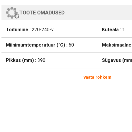
TOOTE OMADUSED
Toitumine :
220-240-v
Küteala :
1
Miinimumtemperatuur (°C) :
60
Maksimaalne 
Pikkus (mm) :
390
Sügavus (mm)
vaata rohkem