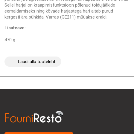
Sellel harjal on kraapimisfunktsioon põlenud toidujääkide
eemaldamiseks ning kõvade harjastega hari aitab purud
kergesti ära pühkida. Varras (GE211) müüakse eraldi.
Lisateave:
470 g
Laadi alla tooteleht