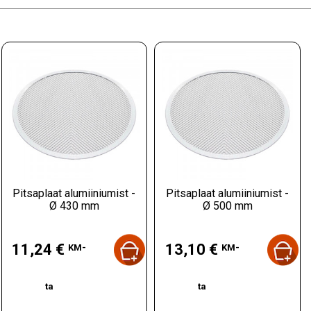
Pitsaplaat alumiiniumist -
Pitsaplaat alumiiniumist -
Ø 430 mm
Ø 500 mm
Hind
Hind
11,24 €
13,10 €
KM-
KM-
ta
ta