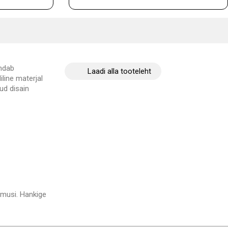
endab
Laadi alla tooteleht
iline materjal
ud disain
emusi. Hankige