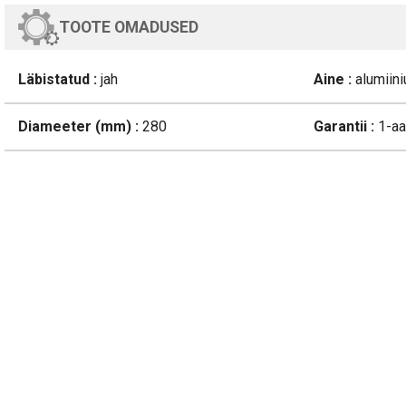
TOOTE OMADUSED
Läbistatud :
jah
Aine :
alumiin
Diameeter (mm) :
280
Garantii :
1-aa