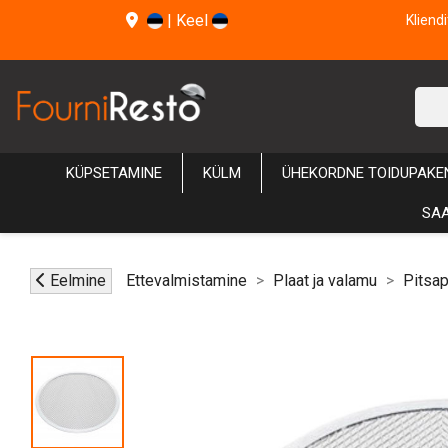
|
Keel
Kliend
KÜPSETAMINE
KÜLM
ÜHEKORDNE TOIDUPAKE
SAA
Eelmine
Ettevalmistamine
Plaat ja valamu
Pitsap