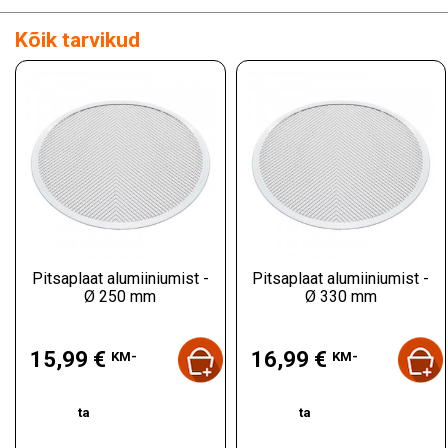
Kõik tarvikud
Pitsaplaat alumiiniumist -
Pitsaplaat alumiiniumist -
Ø 250 mm
Ø 330 mm
Hind
Hind
15,99 €
16,99 €
KM-
KM-
ta
ta