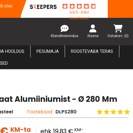
õi otse
4.8/5 - 8460
Arvustused
Klienditeenindus
Sisene
Ostukorv:
(0)
JA HOOLDUS
PESUMAJA
ROOSTEVABA TERAS
USED
laat Alumiiniumist - Ø 280 Mm
steel
Tootekood :
DLPS280
 €
KM-ta
KM-
ehk 19,83 €