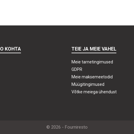
TO KOHTA
TEIE JA MEIE VAHEL
Meie tarnetingimused
GDPR
Meie maksemeetodid
Müügitingimused
Võtke meiega ühendust
© 2026 - Fourniresto