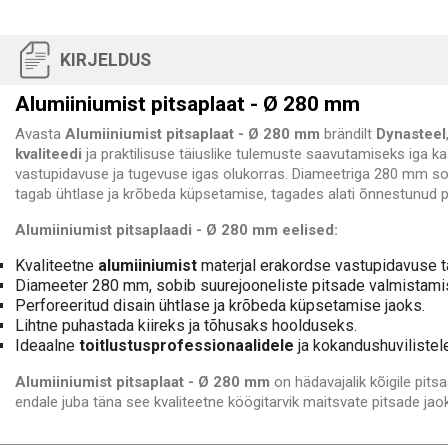
KIRJELDUS
Alumiiniumist pitsaplaat - Ø 280 mm
Avasta
Alumiiniumist pitsaplaat - Ø 280 mm
brändilt
Dynasteel
kvaliteedi
ja praktilisuse täiuslike tulemuste saavutamiseks iga k
vastupidavuse ja tugevuse igas olukorras. Diameetriga 280 mm sob
tagab ühtlase ja krõbeda küpsetamise, tagades alati õnnestunud p
Alumiiniumist pitsaplaadi - Ø 280 mm eelised:
Kvaliteetne
alumiiniumist
materjal erakordse vastupidavuse 
Diameeter 280 mm, sobib suurejooneliste pitsade valmistami
Perforeeritud disain ühtlase ja krõbeda küpsetamise jaoks.
Lihtne puhastada kiireks ja tõhusaks hoolduseks.
Ideaalne
toitlustusprofessionaalidele
ja kokandushuvilistele
Alumiiniumist pitsaplaat - Ø 280 mm
on hädavajalik kõigile pit
endale juba täna see kvaliteetne köögitarvik maitsvate pitsade jao