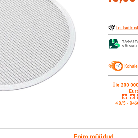
Leidsid kus
TAGAST
VÕIMALI
Kohale
Üle 200 000
Eur
4.8/5 - 84
Enim müüdud