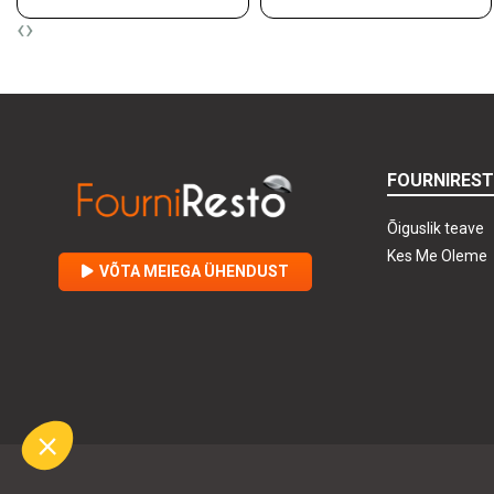
‹
›
FOURNIRES
Õiguslik teave
Kes Me Oleme
VÕTA MEIEGA ÜHENDUST