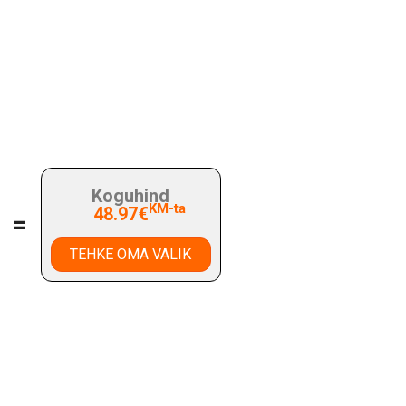
Koguhind
KM-ta
48.97€
=
TEHKE OMA VALIK