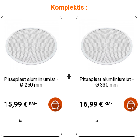
Komplektis :
+
Pitsaplaat alumiiniumist -
Pitsaplaat alumiiniumist -
Ø 250 mm
Ø 330 mm
Hind
Hind
15,99 €
16,99 €
KM-
KM-
ta
ta