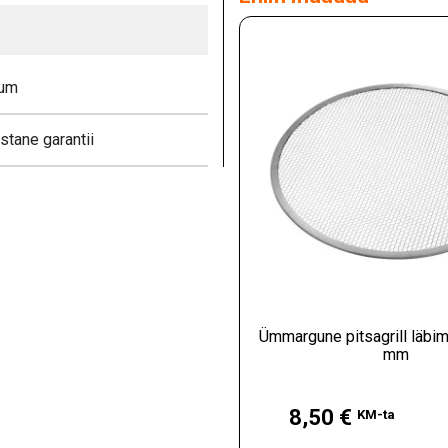
ium
stane garantii
Ümmargune pitsagrill läb
mm
Hind
8,50 €
KM-ta