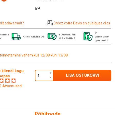
ga
kilt odavamalt?
Créez votre Devis en quelques clics
1-
AMINE
TURVALINE
KIIRTOIMETUS
aastane
K
MAKSMINE
garantii
toimetamine vahemikus 12/08 kuni 13/08
 kliendi kogu
LISA OSTUKORVI
oopas
60 Arvustused
Põhitoode