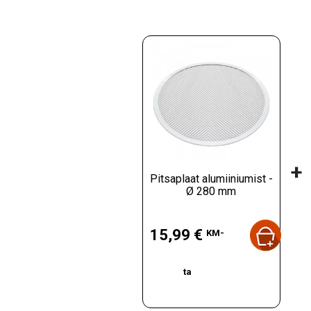
+
Pitsaplaat alumiiniumist -
Ø 280 mm
Hind
15,99 €
KM-
ta