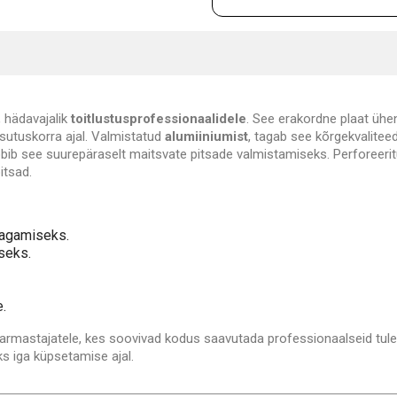
, hädavajalik
toitlustusprofessionaalidele
. See erakordne plaat üh
asutuskorra ajal. Valmistatud
alumiiniumist
, tagab see kõrgekvaliteed
ib see suurepäraselt maitsvate pitsade valmistamiseks. Perforeerit
itsad.
tagamiseks.
seks.
.
saarmastajatele, kes soovivad kodus saavutada professionaalseid tul
ks iga küpsetamise ajal.