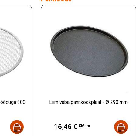
imõõduga 300
Liimivaba pannkookplaat - Ø 290 mm
Hind
16,46 €
KM-ta