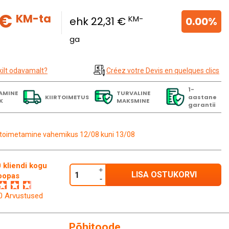
 €
KM-ta
KM-
ehk 22,31 €
0.00%
ga
kilt odavamalt?
Créez votre Devis en quelques clics
1-
AMINE
TURVALINE
KIIRTOIMETUS
aastane
K
MAKSMINE
garantii
toimetamine vahemikus 12/08 kuni 13/08
 kliendi kogu
LISA OSTUKORVI
oopas
60 Arvustused
Põhitoode