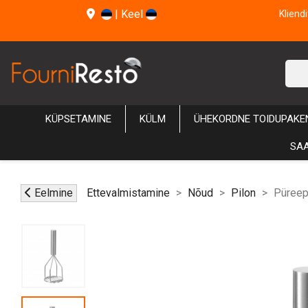
|
Keel
Kliend
KÜPSETAMINE
KÜLM
ÜHEKORDNE TOIDUPAKE
SAA
Eelmine
Ettevalmistamine
Nõud
Pilon
Püreep