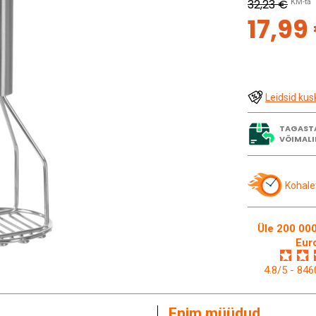
32,23 €
KM-ta
17,99
Leidsid kus
TAGAST
VÕIMALI
Kohale
Üle 200 000
Eur
4.8/5 - 84
Enim müüdud