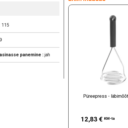
:
115
9
sinasse panemine :
jah
Püreepress - läbimõõ
Hind
12,83 €
KM-ta