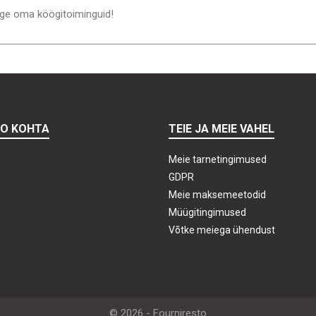
age oma köögitoiminguid!
TO KOHTA
TEIE JA MEIE VAHEL
Meie tarnetingimused
GDPR
Meie maksemeetodid
Müügitingimused
Võtke meiega ühendust
© 2026 - Fourniresto