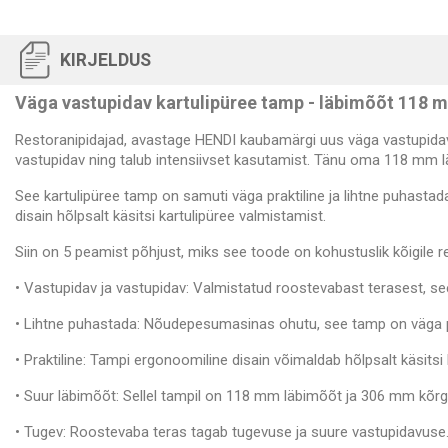
KIRJELDUS
Väga vastupidav kartulipüree tamp - läbimõõt 118 
Restoranipidajad, avastage HENDI kaubamärgi uus väga vastupidav
vastupidav ning talub intensiivset kasutamist. Tänu oma 118 mm 
See kartulipüree tamp on samuti väga praktiline ja lihtne puhast
disain hõlpsalt käsitsi kartulipüree valmistamist.
Siin on 5 peamist põhjust, miks see toode on kohustuslik kõigile re
• Vastupidav ja vastupidav: Valmistatud roostevabast terasest, s
• Lihtne puhastada: Nõudepesumasinas ohutu, see tamp on väga pra
• Praktiline: Tampi ergonoomiline disain võimaldab hõlpsalt käsitsi
• Suur läbimõõt: Sellel tampil on 118 mm läbimõõt ja 306 mm kõrg
• Tugev: Roostevaba teras tagab tugevuse ja suure vastupidavuse