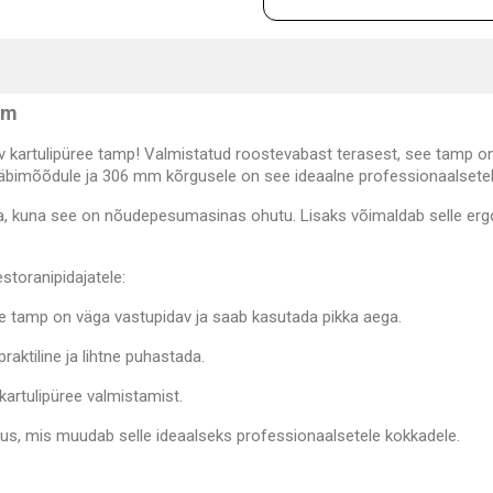
mm
 kartulipüree tamp! Valmistatud roostevabast terasest, see tamp on
läbimõõdule ja 306 mm kõrgusele on see ideaalne professionaalsetel
ada, kuna see on nõudepesumasinas ohutu. Lisaks võimaldab selle er
storanipidajatele:
ee tamp on väga vastupidav ja saab kasutada pikka aega.
ktiline ja lihtne puhastada.
 kartulipüree valmistamist.
us, mis muudab selle ideaalseks professionaalsetele kokkadele.
.