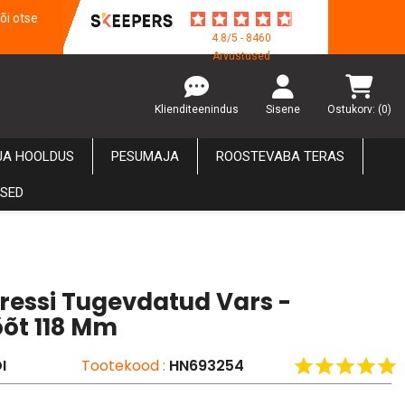
õi otse
4.8/5 - 8460
Arvustused
Klienditeenindus
Sisene
Ostukorv:
(0)
JA HOOLDUS
PESUMAJA
ROOSTEVABA TERAS
USED
ressi Tugevdatud Vars -
õt 118 Mm
I
Tootekood :
HN693254