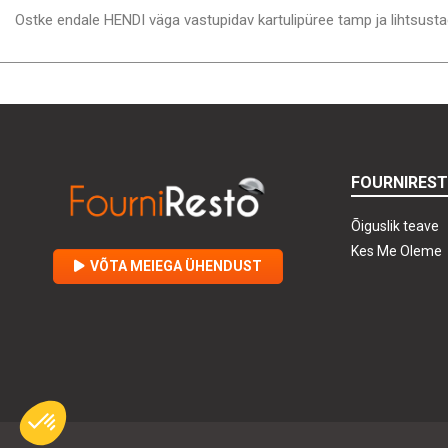
Ostke endale HENDI väga vastupidav kartulipüree tamp ja lihtsust
FOURNIRES
Õiguslik teave
Kes Me Oleme
VÕTA MEIEGA ÜHENDUST