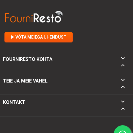
VÕTA MEIEGA ÜHENDUST

FOURNIRESTO KOHTA


TEIE JA MEIE VAHEL

keyboard_arrow_down
KONTAKT
keyboard_arrow_up