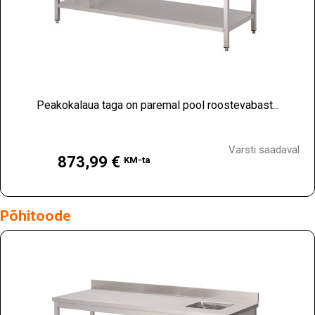
Peakokalaua taga on paremal pool roostevabast...
Hind
Varsti saadaval
873,99 €
KM-ta
Põhitoode