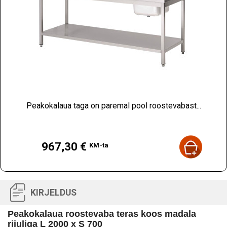
Peakokalaua taga on paremal pool roostevabast...
Hind
967,30 €
KM-ta
KIRJELDUS
Peakokalaua roostevaba teras koos madala
riiuliga L 2000 x S 700