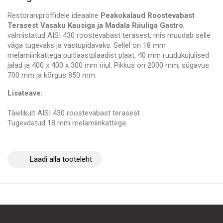
Restoraniproffidele ideaalne
Peakokalaud Roostevabast
Terasest Vasaku Kausiga ja Madala Riiuliga Gastro
,
valmistatud AISI 430 roostevabast terasest, mis muudab selle
väga tugevaks ja vastupidavaks. Sellel on 18 mm
melamiinkattega puitlaastplaadist plaat, 40 mm ruudukujulised
jalad ja 400 x 400 x 300 mm riiul. Pikkus on 2000 mm, sügavus
700 mm ja kõrgus 850 mm.
Lisateave:
Täielikult AISI 430 roostevabast terasest
Tugevdatud 18 mm melamiinkattega
Laadi alla tooteleht