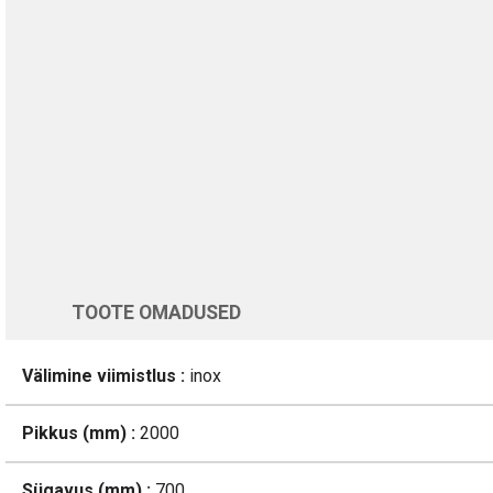
TURVALINE MAKSMINE
1-aastane garantii
Üle 200 000 kliendi kogu Euroopas
4.8/5 - 8460 Arvustused
LISA OSTUKORVI
Varsti tagasi
TOOTE OMADUSED
Välimine viimistlus :
inox
Pikkus (mm) :
2000
Sügavus (mm) :
700