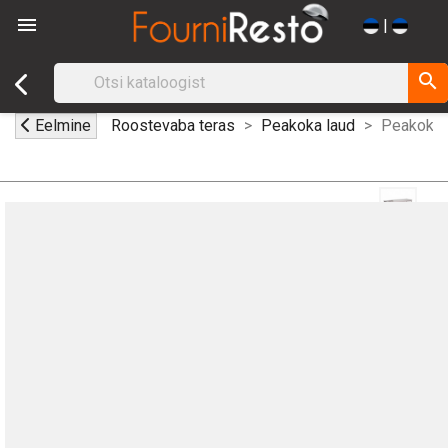

|
search
Eelmine
Roostevaba teras
Peakoka laud
Peakoka r