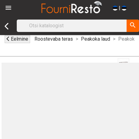

|
search
Eelmine
Roostevaba teras
Peakoka laud
Peakokala