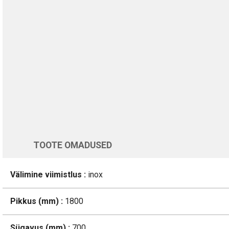
TURVALINE MAKSMINE
1-aastane garantii
Üle 200 000 kliendi kogu Euroopas
4.8/5 - 8460 Arvustused
LISA OSTUKORVI
Varsti tagasi
TOOTE OMADUSED
Välimine viimistlus :
inox
Pikkus (mm) :
1800
Sügavus (mm) :
700