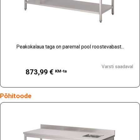
Peakokalaua taga on paremal pool roostevabast...
Hind
Varsti saadaval
873,99 €
KM-ta
Põhitoode