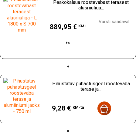
Peakokalaua roostevabast terasest
alusriiuliga...
Hind
Varsti saadaval
889,95 €
KM-
ta
+
Pihustatav puhastusgeel roostevaba
terase ja...
Hind
9,28 €
KM-ta
=