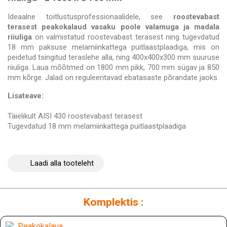
Ideaalne toitlustusprofessionaalidele, see
roostevabast
terasest peakokalaud vasaku poole valamuga ja madala
riiuliga
on valmistatud roostevabast terasest ning tugevdatud
18 mm paksuse melamiinkattega puitlaastplaadiga, mis on
peidetud tsingitud teraslehe alla, ning 400x400x300 mm suuruse
riiuliga. Laua mõõtmed on 1800 mm pikk, 700 mm sügav ja 850
mm kõrge. Jalad on reguleeritavad ebatasaste põrandate jaoks.
Lisateave:
Täielikult AISI 430 roostevabast terasest
Tugevdatud 18 mm melamiinkattega puitlaastplaadiga
Laadi alla tooteleht
Komplektis :