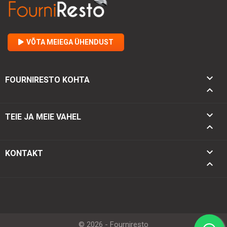
VÕTA MEIEGA ÜHENDUST

FOURNIRESTO KOHTA


TEIE JA MEIE VAHEL

keyboard_arrow_down
KONTAKT
keyboard_arrow_up
© 2026 - Fourniresto