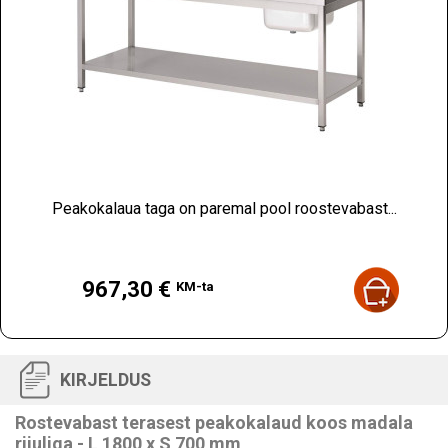
Peakokalaua taga on paremal pool roostevabast...
Hind
967,30 €
KM-ta
KIRJELDUS
Rostevabast terasest peakokalaud koos madala
riiuliga - L 1800 x S 700 mm