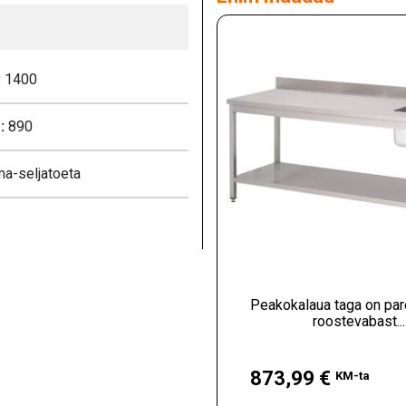
:
1400
:
890
ma-seljatoeta
Peakokalaua taga on pa
roostevabast...
Hind
873,99 €
KM-ta