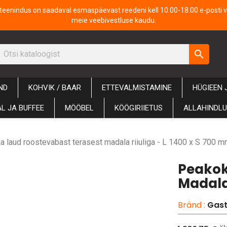
iteenindus on saadaval esmaspäevast reedeni kell 10.00-18.00 e-posti v
meie veebivestluse kaudu.
search
ND
KOHVIK / BAAR
ETTEVALMISTAMINE
HÜGIEEN 
L JA BUFFEE
MÖÖBEL
KÖÖGIRIIETUS
ALLAHINDL
 laud roostevabast terasest madala riiuliga - L 1400 x S 700 
Peakok
Madala 
Bränd :
Gast