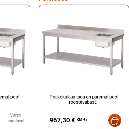
remal pool
Peakokalaua taga on paremal pool
roostevabast...
Hind
Varsti
967,30 €
KM-ta
saadaval