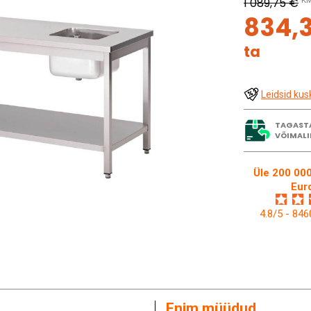
1 089,75 €
KM
834,
ta
Leidsid kus
TAGAST
VÕIMALI
Üle 200 000
Eur
4.8/5 - 84
Enim müüdud