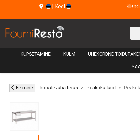
|
Keel
Kliend
KÜPSETAMINE
KÜLM
ÜHEKORDNE TOIDUPAKE
SAA
Eelmine
Roostevaba teras
Peakoka laud
Peakoka