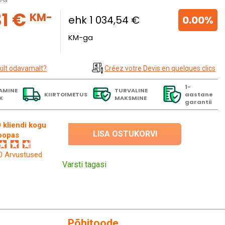
-ta
31 €
KM-
ehk 1 034,54 €
0.00%
KM-ga
kilt odavamalt?
Créez votre Devis en quelques clics
1-
AMINE
TURVALINE
KIIRTOIMETUS
aastane
K
MAKSMINE
garantii
 kliendi kogu
LISA OSTUKORVI
oopas
60 Arvustused
Varsti tagasi
Põhitoode