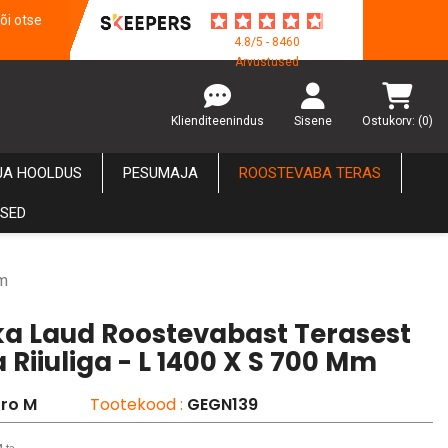
õi otse
4.8/5 - 8460
Arvustused
Klienditeenindus
Sisene
Ostukorv:
(0)
JA HOOLDUS
PESUMAJA
ROOSTEVABA TERAS
USED
mm
a Laud Roostevabast Terasest
Riiuliga - L 1400 X S 700 Mm
ro M
Tootekood :
GEGN139