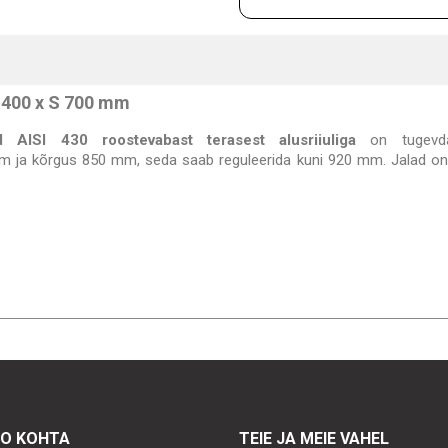
 1400 x S 700 mm
 AISI 430 roostevabast terasest alusriiuliga
on tugevd
m ja kõrgus 850 mm, seda saab reguleerida kuni 920 mm. Jalad on 
TO KOHTA
TEIE JA MEIE VAHEL