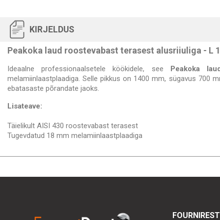
KIRJELDUS
Peakoka laud roostevabast terasest alusriiuliga - L
Ideaalne professionaalsetele köökidele, see
Peakoka laud
melamiinlaastplaadiga. Selle pikkus on 1400 mm, sügavus 700 m
ebatasaste põrandate jaoks.
Lisateave:
Täielikult AISI 430 roostevabast terasest
Tugevdatud 18 mm melamiinlaastplaadiga
FOURNIRES